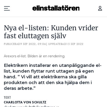
NYA EL-LISTEN: KUNDEN VRIDER FAST ELUTTAGEN SJÄLV
Nya el-listen: Kunden vrider
Prenumerera
fast eluttagen själv
PUBLICERAD
Hantera prenumeration
9 SEP 2022, 09:06
| UPPDATERAD
15 SEP 2022
Lediga jobb
Arexors el-list. Bilden är en rendering.
Elektrikern installerar en utanpåliggande el-
Annonsera
list, kunden flyttar runt uttagen på egen
hand. ” Vi vill att elektrikerna ska gilla
Läs E-tidningen
produkten och att den ska hjälpa dem i
deras arbete.”
Om tidningen
TEXT
Kontakt
CHARLOTTA VON SCHULTZ
Personuppgifter