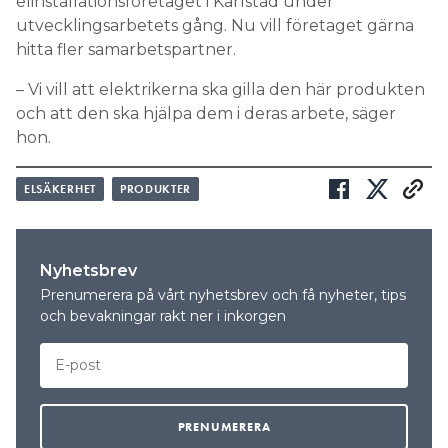
elinstallationsföretaget i Karlstad under
utvecklingsarbetets gång. Nu vill företaget gärna
hitta fler samarbetspartner.
– Vi vill att elektrikerna ska gilla den här produkten
och att den ska hjälpa dem i deras arbete, säger
hon.
ELSÄKERHET
PRODUKTER
Nyhetsbrev
Prenumerera på vårt nyhetsbrev och få nyheter, tips
och bevakningar rakt ner i inkorgen