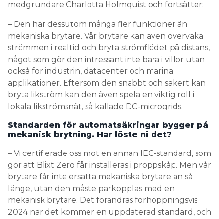
medgrundare Charlotta Holmquist och fortsätter:
– Den har dessutom många fler funktioner än
mekaniska brytare. Vår brytare kan även övervaka
strömmen i realtid och bryta strömflödet på distans,
något som gör den intressant inte bara i villor utan
också för industrin, datacenter och marina
applikationer. Eftersom den snabbt och säkert kan
bryta likström kan den även spela en viktig roll i
lokala likströmsnät, så kallade DC-microgrids.
Standarden för automatsäkringar bygger på
mekanisk brytning. Har löste ni det?
– Vi certifierade oss mot en annan IEC-standard, som
gör att Blixt Zero får installeras i proppskåp. Men vår
brytare får inte ersätta mekaniska brytare än så
länge, utan den måste parkopplas med en
mekanisk brytare. Det förändras förhoppningsvis
2024 när det kommer en uppdaterad standard, och