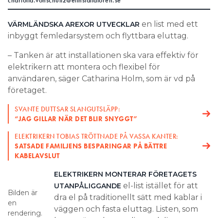
charlotta.vonschultz@elinstallatoren.se
Search for:
en list med ett
VÄRMLÄNDSKA AREXOR UTVECKLAR
inbyggt femledarsystem och flyttbara eluttag.
– Tanken är att installationen ska vara effektiv för
SEARCH
elektrikern att montera och flexibel för
användaren, säger Catharina Holm, som är vd på
företaget.
SVANTE DUTTSAR SLANGUTSLÄPP:
“JAG GILLAR NÄR DET BLIR SNYGGT”
ELEKTRIKERN TOBIAS TRÖTTNADE PÅ VASSA KANTER:
SATSADE FAMILJENS BESPARINGAR PÅ BÄTTRE
KABELAVSLUT
ELEKTRIKERN MONTERAR FÖRETAGETS
el-list istället för att
UTANPÅLIGGANDE
Bilden är
dra el på traditionellt sätt med kablar i
en
väggen och fasta eluttag. Listen, som
rendering.