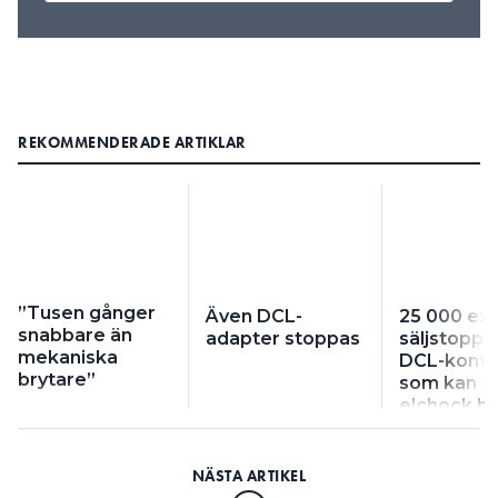
REKOMMENDERADE ARTIKLAR
”Tusen gånger
Även DCL-
25 000 ex 
snabbare än
adapter stoppas
säljstopp
mekaniska
DCL-konta
brytare”
som kan g
elchock ha