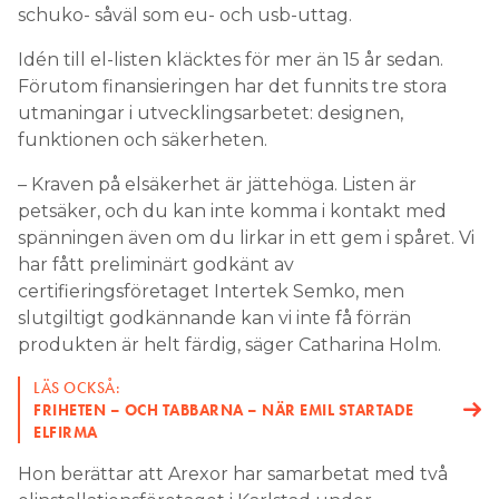
schuko- såväl som eu- och usb-uttag.
Idén till el-listen kläcktes för mer än 15 år sedan.
Förutom finansieringen har det funnits tre stora
utmaningar i utvecklingsarbetet: designen,
funktionen och säkerheten.
– Kraven på elsäkerhet är jättehöga. Listen är
petsäker, och du kan inte komma i kontakt med
spänningen även om du lirkar in ett gem i spåret. Vi
har fått preliminärt godkänt av
certifieringsföretaget Intertek Semko, men
slutgiltigt godkännande kan vi inte få förrän
produkten är helt färdig, säger Catharina Holm.
LÄS OCKSÅ:
FRIHETEN – OCH TABBARNA – NÄR EMIL STARTADE
ELFIRMA
Hon berättar att Arexor har samarbetat med två