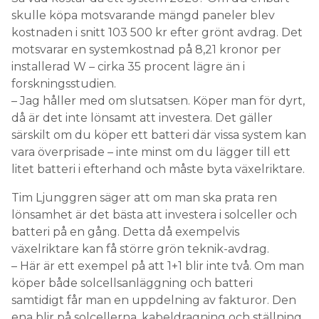
skulle köpa motsvarande mängd paneler blev
kostnaden i snitt 103 500 kr efter grönt avdrag. Det
motsvarar en systemkostnad på 8,21 kronor per
installerad W – cirka 35 procent lägre än i
forskningsstudien.
– Jag håller med om slutsatsen. Köper man för dyrt,
då är det inte lönsamt att investera. Det gäller
särskilt om du köper ett batteri där vissa system kan
vara överprisade – inte minst om du lägger till ett
litet batteri i efterhand och måste byta växelriktare.
Tim Ljunggren säger att om man ska prata ren
lönsamhet är det bästa att investera i solceller och
batteri på en gång. Detta då exempelvis
växelriktare kan få större grön teknik-avdrag.
– Här är ett exempel på att 1+1 blir inte två. Om man
köper både solcellsanläggning och batteri
samtidigt får man en uppdelning av fakturor. Den
ena blir på solcellerna, kabeldragning och ställning