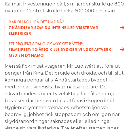
Kalmar. Investeringen på 1,3 miljarder skulle ge 800
nya jobb. Centret skulle locka 600 000 besökare.
HAR DU KOLL PÅ DET HÄR DÅ?
7 KÄNDISAR SOM DU INTE HELLER VISSTE VAR
ELEKTRIKER
ETT PROJEKT SOM GICK MYCKET BÄTTRE:
FILMTIPSET: 13-ÅRIG KILLE BYGGER VINDKRAFTVERK
MED EN DYNAMO
Men så fick initiativtagaren Mr Luo svårt att föra ut
pengar från Kina. Det dröjde och dröjde, och till slut
kom inga pengar alls. Ändå startades bygget —
med enbart kinesiska byggnadsarbetare. De
inkvarterades under tvivelaktiga förhållanden, i
baracker där behoven fick utföras i skogen intill.
Hygienutrymmen saknades. Arbetsmiljön var
bedrövlig, jobbet fick stoppas om och om igen när
skyddsanordningar saknades eller elledningar
visade sig vara livsfarliga. Tre år efter starten lades