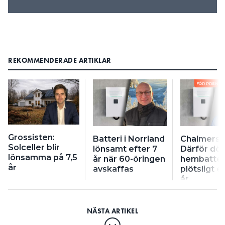
REKOMMENDERADE ARTIKLAR
FÖR PRENU
Grossisten:
Batteri i Norrland
Chalmersf
Solceller blir
lönsamt efter 7
Därför dör
lönsamma på 7,5
år när 60-öringen
hembatter
år
avskaffas
plötsligt e
år