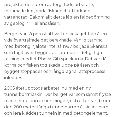
projektet dessutom av förgiftade arbetare,
förlamade kor, döda fiskar och uttorkade
vattendrag. Bakom allt detta låg en felbedömning
av geologin i Hallandsåsen.
Berget var så poröst att vattenläckaget från åsen
vida överträffade det beräknade. Vanlig tätning
med betong hjälpte inte, så 1997 började Skanska,
som tagit över bygget, att pumpa in det giftiga
tätningsmedlet Rhoca-Gil i sprickorna. Det var då
korna och fisken tog skada uppe på åsen och
bygget stoppades och långdragna rättsprocesser
inleddes.
2005 återupptogs arbetet, nu med en ny
tunnelborrmaskin. Där berget var som sämst fryste
man ner det innan borrningen, och efterhand som
den 200 meter långa tunnelborren åt sig in i berg
och lera kläddes tunneln in med betongelement.