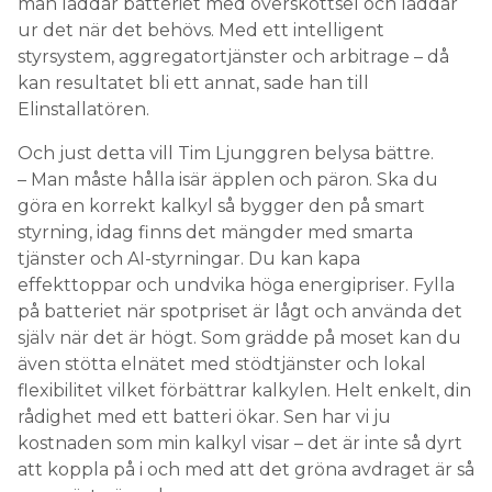
man laddar batteriet med överskottsel och laddar
ur det när det behövs. Med ett intelligent
styrsystem, aggregatortjänster och arbitrage – då
kan resultatet bli ett annat, sade han till
Elinstallatören.
Och just detta vill Tim Ljunggren belysa bättre.
– Man måste hålla isär äpplen och päron. Ska du
göra en korrekt kalkyl så bygger den på smart
styrning, idag finns det mängder med smarta
tjänster och AI-styrningar. Du kan kapa
effekttoppar och undvika höga energipriser. Fylla
på batteriet när spotpriset är lågt och använda det
själv när det är högt. Som grädde på moset kan du
även stötta elnätet med stödtjänster och lokal
flexibilitet vilket förbättrar kalkylen. Helt enkelt, din
rådighet med ett batteri ökar. Sen har vi ju
kostnaden som min kalkyl visar – det är inte så dyrt
att koppla på i och med att det gröna avdraget är så