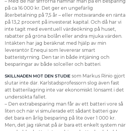
– Med de här siffrorna hamnar man på en besparing
på ca 16 000 kr. Det ger en ungefärlig
återbetalning på 7,5 år – eller motsvarande en ränta
på 13,2 procent på investerat kapital. Och då har vi
inte tagit med eventuell värdeökning på huset,
rabatter på gröna bolån eller andra mjuka värden.
Intäkten har jag beräknat med hjälp av min
leverantör Enequi som levererar smart
batteristyrning. Den tar in både intjäning och
besparingar av både solceller och batteri.
som Markus Rinio gjort
SKILLNADEN MOT DEN STUDIE
slutar inte där. Karlstadsprofessorn slog även fast
att batterilagring inte var ekonomiskt lönsamt i det
undersökta fallet.
– Den extrabesparing man får av ett batteri vore så
liten och när vi simulerade ett sådant batteri gav
det bara en årlig besparing på lite över 1 000 kr.
Men, det jag räknat på är bara ett enkelt system när