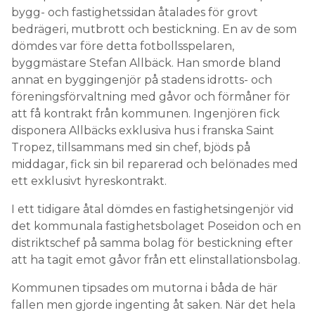
bygg- och fastighetssidan åtalades för grovt
bedrägeri, mutbrott och bestickning. En av de som
dömdes var före detta fotbollsspelaren,
byggmästare Stefan Allbäck. Han smorde bland
annat en byggingenjör på stadens idrotts- och
föreningsförvaltning med gåvor och förmåner för
att få kontrakt från kommunen. Ingenjören fick
disponera Allbäcks exklusiva hus i franska Saint
Tropez, tillsammans med sin chef, bjöds på
middagar, fick sin bil reparerad och belönades med
ett exklusivt hyreskontrakt.
I ett tidigare åtal dömdes en fastighetsingenjör vid
det kommunala fastighetsbolaget Poseidon och en
distriktschef på samma bolag för bestickning efter
att ha tagit emot gåvor från ett elinstallationsbolag.
Kommunen tipsades om mutorna i båda de här
fallen men gjorde ingenting åt saken. När det hela