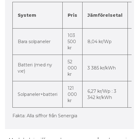
Di
System
Pris
Jämförelsetal
m
st
103
-56
Bara solpaneler
500
8,04 kr/Wp
pr
kr
52
Batteri (med ny
-3
000
3 385 kr/kWh
vxr)
pr
kr
121
-50
6,27 kr/Wp : 3
Solpaneler+batteri
000
-4
342 kr/kWh
kr
pr
Fakta: Alla siffror från Senergia