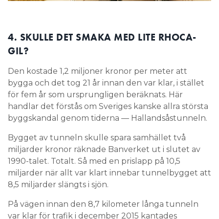
4. SKULLE DET SMAKA MED LITE RHOCA-
GIL?
Den kostade 1,2 miljoner kronor per meter att
bygga och det tog 21 år innan den var klar, i stället
för fem år som ursprungligen beräknats. Här
handlar det förstås om Sveriges kanske allra största
byggskandal genom tiderna — Hallandsåstunneln.
Bygget av tunneln skulle spara samhället två
miljarder kronor räknade Banverket ut i slutet av
1990-talet. Totalt. Så med en prislapp på 10,5
miljarder när allt var klart innebar tunnelbygget att
8,5 miljarder slängts i sjön.
På vägen innan den 8,7 kilometer långa tunneln
var klar för trafik i december 2015 kantades