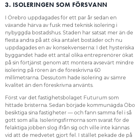
3. ISOLERINGEN SOM FÖRSVANN
I Örebro uppdagades för ett par år sedan en
växande härva av fusk med teknisk isolering i
nybyggda bostadshus. Staden har satsat mer än de
flesta andra på att öka antalet bostäder och nu
uppdagades en av konsekvenserna: I det hysteriska
byggandet hade ett antal olika entreprenörer ökat
på sin förtjänst genom att montera avsevärt mindre
isolering på rören än de föreskrivna 60
millimetrarna. Dessutom hade isolering av sämre
kvalitet än den föreskrivna använts.
Först var det fastighetsbolaget Futurum som
hittade bristerna. Sedan började kommunägda Öbo
besiktiga sina fastigheter — och fann samma fel i så
gott som alla. Isoleringsfirmorna som svarat för de
felaktiga jobben slog ifrån sig och ville inte kännas
vid att de medvetet gjort fel. I stället pekade de på