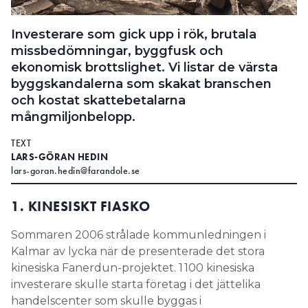
Search for:
Investerare som gick upp i rök, brutala
missbedömningar, byggfusk och
ekonomisk brottslighet. Vi listar de ­värsta
SEARCH
byggskandalerna som skakat branschen
och kostat ­skattebetalarna
mångmiljonbelopp.
TEXT
LARS-GÖRAN HEDIN
lars-goran.hedin@farandole.se
1. KINESISKT FIASKO
Sommaren 2006 strålade kommunledningen i
Kalmar av lycka när de presenterade det stora
kinesiska Fanerdun-projektet. 1 100 kinesiska
investerare skulle starta företag i det jättelika
handelscenter som skulle byggas i