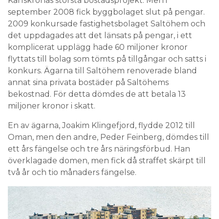
Karlskronas största bostadsprojekt. Men i
september 2008 fick byggbolaget slut på pengar.
2009 konkursade fastighetsbolaget Saltöhem och
det uppdagades att det länsats på pengar, i ett
komplicerat upplägg hade 60 miljoner kronor
flyttats till bolag som tömts på tillgångar och satts i
konkurs. Ägarna till Saltöhem renoverade bland
annat sina privata bostäder på Saltöhems
bekostnad. För detta dömdes de att betala 13
miljoner kronor i skatt.
En av ägarna, Joakim Klingefjord, flydde 2012 till
Oman, men den andre, Peder Feinberg, dömdes till
ett års fängelse och tre års näringsförbud. Han
överklagade domen, men fick då straffet skärpt till
två år och tio månaders fängelse.