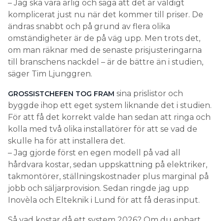
– Jag ska vara ärlig och säga att det är väldigt
komplicerat just nu när det kommer till priser. De
ändras snabbt och på grund av flera olika
omständigheter är de på väg upp. Men trots det,
om man räknar med de senaste prisjusteringarna
till branschens nackdel – är de bättre än i studien,
säger Tim Ljunggren.
sina prislistor och
GROSSISTCHEFEN TOG FRAM
byggde ihop ett eget system liknande det i studien.
För att få det korrekt valde han sedan att ringa och
kolla med två olika installatörer för att se vad de
skulle ha för att installera det.
– Jag gjorde först en egen modell på vad all
hårdvara kostar, sedan uppskattning på elektriker,
takmontörer, ställningskostnader plus marginal på
jobb och säljarprovision. Sedan ringde jag upp
Inovèla och Elteknik i Lund för att få deras input.
Så vad kostar då ett system 2026? Om du enbart