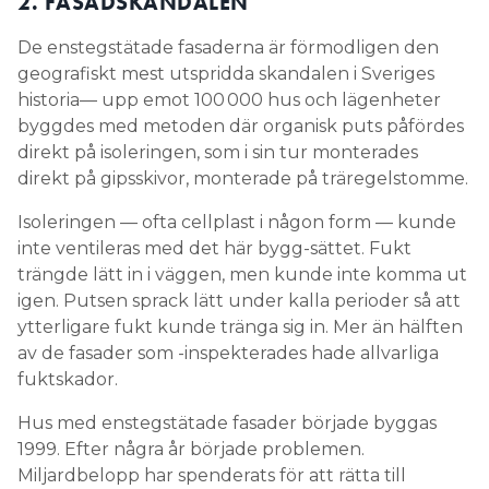
2. FASADSKANDALEN
De enstegstätade fasaderna är förmodligen den
geografiskt mest utspridda skandalen i Sveriges
historia— upp emot 100 000 hus och lägenheter
byggdes med metoden där organisk puts påfördes
direkt på isoleringen, som i sin tur monterades
direkt på gipsskivor, monterade på träregelstomme.
Isoleringen — ofta cellplast i någon form — kunde
inte ventileras med det här bygg-sättet. Fukt
trängde lätt in i väggen, men kunde inte komma ut
igen. Putsen sprack lätt under kalla perioder så att
ytterligare fukt kunde tränga sig in. Mer än hälften
av de fasader som -inspekterades hade allvarliga
fuktskador.
Hus med enstegstätade fasader började byggas
1999. Efter några år började problemen.
Miljardbelopp har spenderats för att rätta till