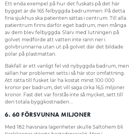
Ett enda exempel på hur det fuskats på det här
bygget är de 165 felbyggda badrummen. På detta
fina sjukhus ska patienten sättas i centrum. Till alla
patientrum finns därför eget badrum, men många
av dem blev felbyggda. Slarv med lutningen på
golvet medförde att vatten inte rann ner i
golvbrunnarna utan ut på golvet där det bildade
pölar på plastmattan.
Bakfall är ett vanligt fel vid nybyggda badrum, men
sällan har problemet setts i så här stor omfattning.
Att rätta till fusket lär ha kostat minst 100 000
kronor per badrum, det vill säga cirka 16,5 miljoner
kronor. Fast det var förstås inte så mycket, sett till
den totala byggkostnaden …
6. 60 FÖRSVUNNA MILJONER
Med 182 havsnära lägenheter skulle Saltöhem bli