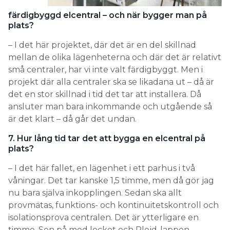
färdigbyggd elcentral – och när bygger man på
plats?
– I det här projektet, där det är en del skillnad
mellan de olika lägenheterna och där det är relativt
små centraler, har vi inte valt färdigbyggt. Men i
projekt där alla centraler ska se likadana ut – då är
det en stor skillnad i tid det tar att installera. Då
ansluter man bara inkommande och utgående så
är det klart – då går det undan.
7. Hur lång tid tar det att bygga en elcentral på
plats?
– I det här fallet, en lägenhet i ett parhus i två
våningar. Det tar kanske 1,5 timme, men då gör jag
nu bara själva inkopplingen. Sedan ska allt
provmätas, funktions- och kontinuitetskontroll och
isolationsprova centralen. Det är ytterligare en
timme. Sen på med locket och Plejd-lappen.