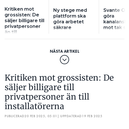
Kritiken mot
Ny stege med
Svante Olss
grossisten: De
plattform ska
göra
säljer billigare till
göra arbetet
kanalanslu
privatpersoner
säkrare
mot tak s
än till
installatörerna
Kritiken mot grossisten: De
säljer billigare till
privatpersoner än till
installatörerna
PUBLICERAD
20 FEB 2025, 05:01
| UPPDATERAD
19 FEB 2025