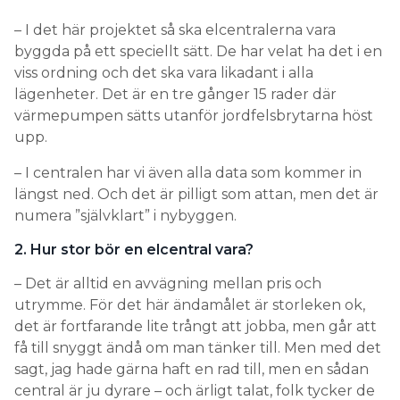
– I det här projektet så ska elcentralerna vara
byggda på ett speciellt sätt. De har velat ha det i en
viss ordning och det ska vara likadant i alla
lägenheter. Det är en tre gånger 15 rader där
värmepumpen sätts utanför jordfelsbrytarna höst
upp.
– I centralen har vi även alla data som kommer in
längst ned. Och det är pilligt som attan, men det är
numera ”självklart” i nybyggen.
2. Hur stor bör en elcentral vara?
– Det är alltid en avvägning mellan pris och
utrymme. För det här ändamålet är storleken ok,
det är fortfarande lite trångt att jobba, men går att
få till snyggt ändå om man tänker till. Men med det
sagt, jag hade gärna haft en rad till, men en sådan
central är ju dyrare – och ärligt talat, folk tycker de