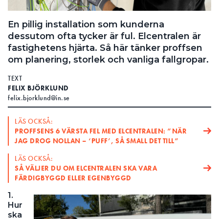
Search for:
En pillig installation som kunderna
dessutom ofta tycker är ful. Elcentralen är
fastighetens hjärta. Så här tänker proffsen
SEARCH
om planering, storlek och vanliga fallgropar.
TEXT
FELIX BJÖRKLUND
felix.bjorklund@in.se
LÄS OCKSÅ:
PROFFSENS 6 VÄRSTA FEL MED ELCENTRALEN: ”NÄR
JAG DROG NOLLAN – ‘PUFF’, SÅ SMALL DET TILL”
LÄS OCKSÅ:
SÅ VÄLJER DU OM ELCENTRALEN SKA VARA
FÄRDIGBYGGD ELLER EGENBYGGD
1.
Hur
ska