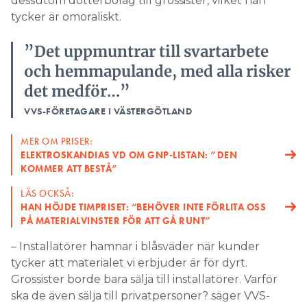
dessutom dotterbolag till grossister, vilket han
tycker är omoraliskt.
”Det uppmuntrar till svartarbete
och hemmapulande, med alla risker
det medför…”
VVS-FÖRETAGARE I VÄSTERGÖTLAND
MER OM PRISER:
ELEKTROSKANDIAS VD OM GNP-LISTAN: ”DEN
KOMMER ATT BESTÅ”
LÄS OCKSÅ:
HAN HÖJDE TIMPRISET: “BEHÖVER INTE FÖRLITA OSS
PÅ MATERIALVINSTER FÖR ATT GÅ RUNT”
– Installatörer hamnar i blåsväder när kunder
tycker att materialet vi erbjuder är för dyrt.
Grossister borde bara sälja till installatörer. Varför
ska de även sälja till privatpersoner? säger VVS-