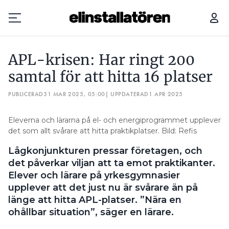
APL-KRISEN: HAR RINGT 200 SAMTAL FÖR ATT HITTA 16 PLATSER
APL-krisen: Har ringt 200
Prenumerera
samtal för att hitta 16 platser
PUBLICERAD
Hantera prenumeration
31 MAR 2025, 05:00
| UPPDATERAD
1 APR 2025
Lediga jobb
Eleverna och lärarna på el- och energiprogrammet upplever
det som allt svårare att hitta praktikplatser. Bild: Refis
Annonsera
Lågkonjunkturen pressar företagen, och
det påverkar viljan att ta emot praktikanter.
Läs E-tidningen
Elever och lärare på yrkesgymnasier
upplever att det just nu är svårare än på
länge att hitta APL-platser. ”Nära en
Om tidningen
ohållbar situation”, säger en lärare.
Kontakt
Personuppgifter