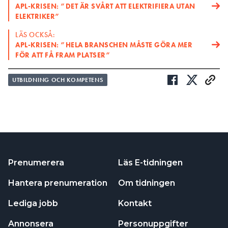
APL-KRISEN: ”DET ÄR SVÅRT ATT ELEKTRIFIERA UTAN
ELEKTRIKER”
LÄS OCKSÅ:
APL-KRISEN: ”HELA BRANSCHEN MÅSTE GÖRA MER
FÖR ATT FÅ FRAM PLATSER”
UTBILDNING OCH KOMPETENS
Prenumerera
Läs E-tidningen
Hantera prenumeration
Om tidningen
Lediga jobb
Kontakt
Annonsera
Personuppgifter