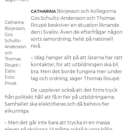
Börjesson och kollegorna
CATHARINA
Gos Schultz-Andersson och Thomas
Catharina
Roupé beskriver en situation liknande
Börjesson,
den i Svalöv. Även de efterfrågar någon
Gos
sorts samordning, helst på nationell
Schultz-
nivå.
Andersson
och
– Idag hänger allt på att lärarna har rätt
Thomas
kontakter, för att utbildningen ska bli
Roupé i
Eslöv.
bra. Men det borde fungera mer under
Foto:
lag och ordning, säger Thomas Roupé.
Privat
De upplever också att det finns tryck
från politiskt håll att få in fler på utbildningarna.
Samhället ska elektrifieras och då behövs fler
elkunniga.
– Men det går inte bara att trycka in en massa
elever på skolorna. Vi måste också kunna hålla