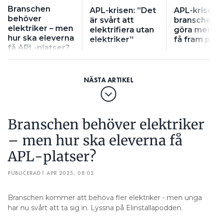
Branschen
APL-krisen: ”Det
APL-krisen
behöver
är svårt att
branschen
elektriker – men
elektrifiera utan
göra mer f
hur ska eleverna
elektriker”
få fram pl
få APL-platser?
Branschen behöver elektriker
– men hur ska eleverna få
APL-platser?
PUBLICERAD
1 APR 2025, 08:02
Branschen kommer att behöva fler elektriker - men unga
har nu svårt att ta sig in. Lyssna på Elinstallapodden.