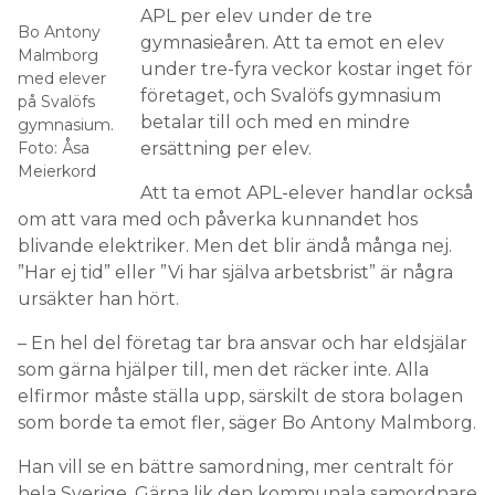
APL per elev under de tre
Bo Antony
gymnasieåren. Att ta emot en elev
Malmborg
under tre-fyra veckor kostar inget för
med elever
företaget, och Svalöfs gymnasium
på Svalöfs
betalar till och med en mindre
gymnasium.
Foto: Åsa
ersättning per elev.
Meierkord
Att ta emot APL-elever handlar också
om att vara med och påverka kunnandet hos
blivande elektriker. Men det blir ändå många nej.
”Har ej tid” eller ”Vi har själva arbetsbrist” är några
ursäkter han hört.
– En hel del företag tar bra ansvar och har eldsjälar
som gärna hjälper till, men det räcker inte. Alla
elfirmor måste ställa upp, särskilt de stora bolagen
som borde ta emot fler, säger Bo Antony Malmborg.
Han vill se en bättre samordning, mer centralt för
hela Sverige. Gärna lik den kommunala samordnare