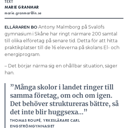
TEXT
MARIE GRANMAR
Search for:
marie.granmar@in.se
Antony Malmborg på Svalöfs
ELLÄRAREN BO
gymnasium i Skåne har ringt närmare 200 samtal
SEARCH
till olika elföretag på senare tid. Detta för att hitta
praktikplatser till de 16 eleverna på skolans El- och
energiprogram.
– Det börjar närma sig en ohållbar situation, säger
han.
”Många skolor i landet ringer till
samma företag, om och om igen.
Det behöver struktureras bättre, så
det inte blir huggsexa…”
THOMAS ROUPÉ, YRKESLÄRARE CARL
ENGSTRÖMGYMNASIET