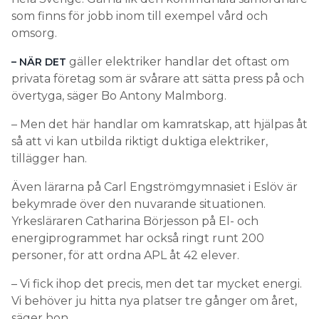
som finns för jobb inom till exempel vård och
omsorg.
gäller elektriker handlar det oftast om
– NÄR DET
privata företag som är svårare att sätta press på och
övertyga, säger Bo Antony Malmborg.
– Men det här handlar om kamratskap, att hjälpas åt
så att vi kan utbilda riktigt duktiga elektriker,
tillägger han.
Även lärarna på Carl Engströmgymnasiet i Eslöv är
bekymrade över den nuvarande situationen.
Yrkesläraren Catharina Börjesson på El- och
energiprogrammet har också ringt runt 200
personer, för att ordna APL åt 42 elever.
– Vi fick ihop det precis, men det tar mycket energi.
Vi behöver ju hitta nya platser tre gånger om året,
säger hon.