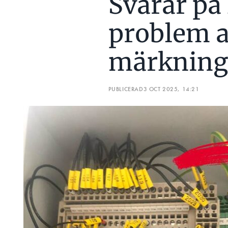
Svarar på
problem a
märknin
PUBLICERAD
3 OCT 2025, 14:21