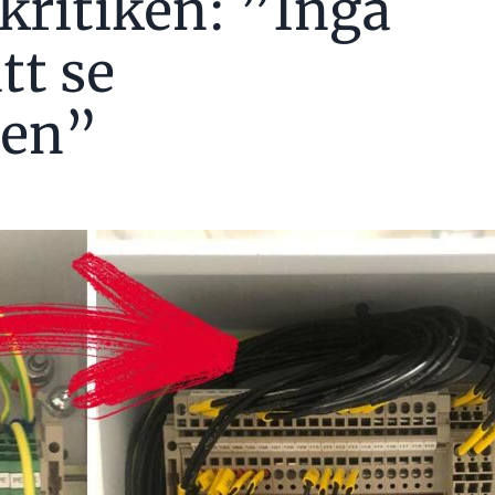
 kritiken: ”Inga
tt se
gen”