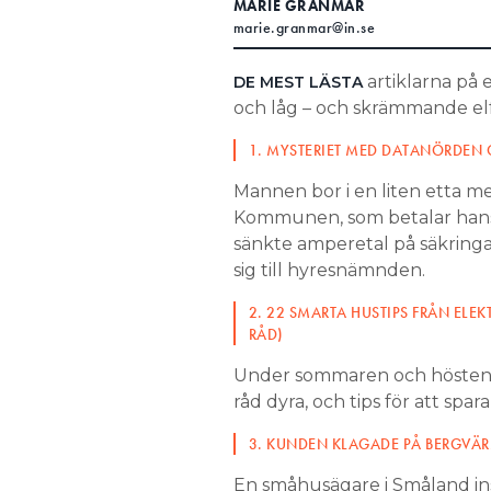
MARIE GRANMAR
marie.granmar@in.se
Search for:
artiklarna på 
DE MEST LÄSTA
och låg – och skrämmande elfel
SEARCH
1. MYSTERIET MED DATANÖRDEN
Mannen bor i en liten etta me
Kommunen, som betalar hans
sänkte amperetal på säkringa
sig till hyresnämnden.
2. 22 SMARTA HUSTIPS FRÅN ELEKT
RÅD)
Under sommaren och hösten ha
råd dyra, och tips för att spara
3. KUNDEN KLAGADE PÅ BERGVÄ
En småhusägare i Småland in