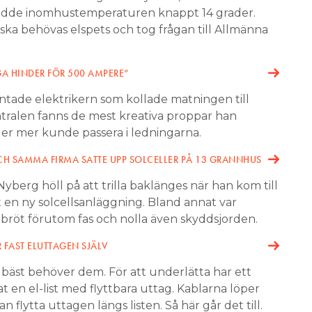
nådde inomhustemperaturen knappt 14 grader.
ka behövas elspets och tog frågan till Allmänna
A HINDER FÖR 500 AMPERE”
ade elektrikern som kollade matningen till
centralen fanns de mest kreativa proppar han
ler mer kunde passera i ledningarna.
H SAMMA FIRMA SATTE UPP SOLCELLER PÅ 13 GRANNHUS
berg höll på att trilla baklänges när han kom till
t en ny solcellsanläggning. Bland annat var
 bröt förutom fas och nolla även skyddsjorden.
R FAST ELUTTAGEN SJÄLV
 vi bäst behöver dem. För att underlätta har ett
 en el-list med flyttbara uttag. Kablarna löper
 flytta uttagen längs listen. Så här går det till.