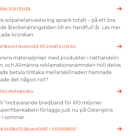
VÅRA SOLCELLER
s solpanelsinvestering sprack totalt – på ett bra
de återbetalningstiden till en handfull år. Läs mer
tade krönikan.
ELFIRMAN HAMNADE PÅ SVARTA LISTAN
örens materialpriser med produkter i näthandeln.
en, och Allmänna reklamationsnämnden höll delvis
rade betala tillbaka mellanskillnaden hamnade
lade det någon roll?
 TILL HAPARANDA
li ”motsvarande bredband för 610 miljoner
uperfiberkabeln förläggs just nu på Östersjöns
r i sommar.
AR ÄNDRATS DRAMATISKT I SYDSVERIGE”