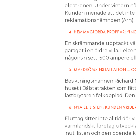
elpatronen. Under vintern 
Kunden menade att det inte s
reklamationsnämnden (Arn).
4. HEMMAGJORDA PROPPAR: ”ING
En skrämmande upptäckt vänt
garaget i en äldre villa. I el
någonsin sett. 500 ampere el
5. MARDRÖMSINSTALLATION – OC
Besiktningsmannen Richard Ny
huset i Bålstatrakten som fåt
lastbrytaren felkopplad. Den
6. NYA EL-LISTEN: KUNDEN VRIDE
Eluttag sitter inte alltid där
värmländskt företag utvecklat
inuti listen och den boende kan