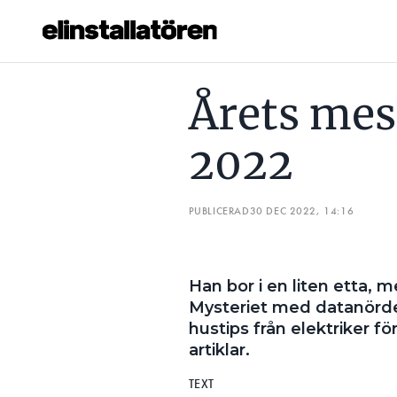
ÅRETS MEST LÄSTA ARTIKLAR 2022
SVARAR PÅ KRITIK
Årets mest
Prenumerera
2022
Hantera prenumeration
Lediga jobb
PUBLICERAD
30 DEC 2022, 14:16
Annonsera
Han bor i en liten etta, m
Läs E-tidningen
Mysteriet med datanörd
hustips från elektriker för
Om tidningen
artiklar.
Kontakt
TEXT
Personuppgifter