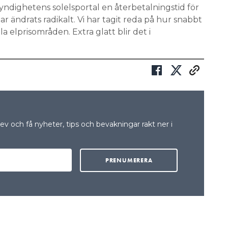
yndighetens solelsportal en återbetalningstid för
 har ändrats radikalt. Vi har tagit reda på hur snabbt
a elprisområden. Extra glatt blir det i
v och få nyheter, tips och bevakningar rakt ner i