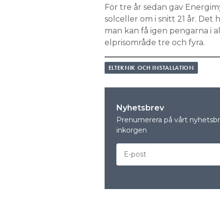
För tre år sedan gav Energim
solceller om i snitt 21 år. Det
man kan få igen pengarna i all
elprisområde tre och fyra.
ELTEKNIK OCH INSTALLATION
Nyhetsbrev
Prenumerera på vårt nyhetsbre
inkorgen