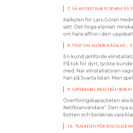
7. SÅ MYCKET HAR VI SPARAT PÅ 
Kalkylen för Lars-Göran Hedin
sätt. Det höga elpriset minska
om hans siffror i den uppskat
8. TVIST OM MATERIALPÅSLAG – 
En kund jämförde elinstallat
På tok för dyrt, tyckte kund
med. När elinstallatören väg
han på Svarta listan. Men spe
9. SUPERKABEL DRAS FRÅN BERLIN
Överföringskapaciteten ska b
Netflixanvändare”. Den nya s
botten och beräknas vara kla
10. ”KALKYLEN FÖR SOLCELLER H