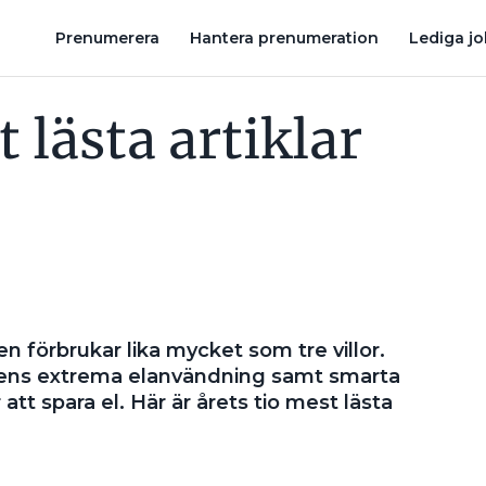
EN: ”INGA PROBLEM ATT SE MÄRKNINGEN”
HAN LÖSTE MYSTER
Prenumerera
Hantera prenumeration
Lediga j
 lästa artiklar
en förbrukar lika mycket som tre villor.
ens extrema elanvändning samt smarta
 att spara el. Här är årets tio mest lästa