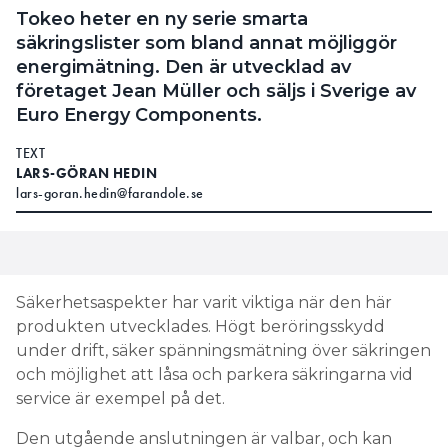
otillräcklig för den potentiella felströmmen under
Tokeo heter en ny serie smarta
förutsebara felförhållanden (onormal tillämpning
säkringslister som bland annat möjliggör
av elektrisk installationsspänning över 250 volt
energimätning. Den är utvecklad av
mellan A och COM-terminaler) och kan leda till att
företaget Jean Müller och säljs i Sverige av
säkringen inte fungerar på avsett sätt och att en
Euro Energy Components.
ljusbåge kan uppstå. Ljusbågen kan resultera i
allvarlig kroppsskada eller till och med dödsfall.
TEXT
Fluke känner för närvarande inte till några
LARS-GÖRAN HEDIN
rapporterade incidenter med anknytning till denna
lars-goran.hedin@farandole.se
identifierade produktbrist
Som en försiktighetsåtgärd har Fluke beslutat att
återkalla alla berörda produkter och erbjuda
Säkerhetsaspekter har varit viktiga när den här
berörda kunder en kostnadsfri reparation.
produkten utvecklades. Högt beröringsskydd
under drift, säker spänningsmätning över säkringen
och möjlighet att låsa och parkera säkringarna vid
FAKTA: MODELLNAMN SOM
service är exempel på det.
ÅTERKALLAS
Den utgående anslutningen är valbar, och kan