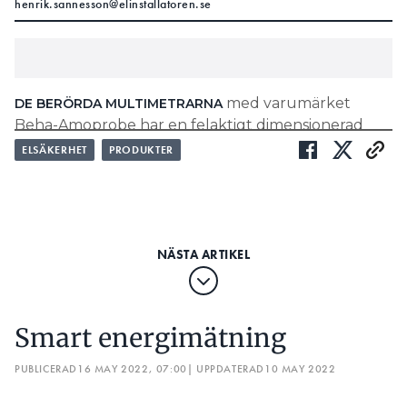
henrik.sannesson@elinstallatoren.se
med varumärket
DE BERÖRDA MULTIMETRARNA
Beha-Amoprobe har en felaktigt dimensionerad
säkring och det kan medföra risk för att ljusbåge
ELSÄKERHET
PRODUKTER
kan uppstå.
LÄS OCKSÅ:
FLUKE ÅTERKALLAR MISSVISANDE
SPÄNNINGSPROVARE
LÄS OCKSÅ:
FLUKE: ”ENDAST EN HANDFULL” HAR TESTKABELN SOM
KAN VISA FEL
Smart energimätning
Produkterna med modellnamnen i faktarutan har
en felaktigt dimensionerad säkring för CAT III 600 V-
PUBLICERAD
16 MAY 2022, 07:00
| UPPDATERAD
10 MAY 2022
applikationer. Säkringens brytningskapacitet är