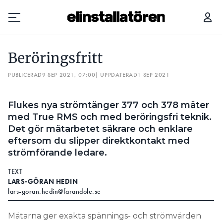
BERÖRINGSFRITT
Beröringsfritt
Prenumerera
PUBLICERAD
9 SEP 2021, 07:00
| UPPDATERAD
1 SEP 2021
Hantera prenumeration
Flukes nya strömtänger 377 och 378 mäter
Lediga jobb
med True RMS och med beröringsfri teknik.
Det gör mätarbetet säkrare och enklare
Annonsera
eftersom du slipper direktkontakt med
strömförande ledare.
Läs E-tidningen
TEXT
LARS-GÖRAN HEDIN
lars-goran.hedin@farandole.se
Om tidningen
Kontakt
Mätarna ger exakta spännings- och strömvärden
Personuppgifter