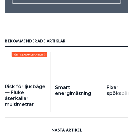
REKOMMENDERADE ARTIKLAR
FÖR PRENUMERANTER
Risk för ljusbåge
Smart
Fixar
— Fluke
energimätning
spökspänn
återkallar
multimetrar