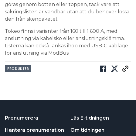
göras genom botten eller toppen, tack vare att
BEHA-AMPROBE
VARUMÄRKE:
säkringslisten är vändbar utan att du behöver lossa
MODELL:
den från skenpaketet.
AM-500-EUR
Tokeo finns i varianter från 160 till 1 600 A, med
anslutning via kabelsko eller anslutningsklämma.
DIGITAL MULTIMETER AM-510-EUR
Listerna kan också länkas ihop med USB-C kablage
DIGITAL MULTIMETER HEX60-D
för anslutning via ModBus.
HEXAGON-60 DIGITAL MULTIMETER
PRODUKTER
AM-500-EUR KIT AM-510-EUR KIT.
Serienummer inom följande intervall berörs av
återkallelsen 535900001 – 587799999 samt alla
andra serienummer som börjar med någon annan
siffra än 5.
Elsäkerhetsverket
.
KÄLLA:
Prenumerera
Läs E-tidningen
Hantera prenumeration
Om tidningen
LÄS OCKSÅ: