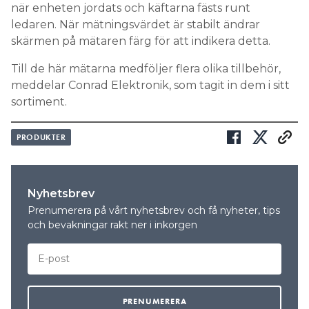
när enheten jordats och käftarna fästs runt
Search for:
ledaren. När mätningsvärdet är stabilt ändrar
skärmen på mätaren färg för att indikera detta.
Till de här mätarna medföljer flera olika tillbehör,
SEARCH
meddelar Conrad Elektronik, som tagit in dem i sitt
sortiment.
PRODUKTER
Nyhetsbrev
Prenumerera på vårt nyhetsbrev och få nyheter, tips
och bevakningar rakt ner i inkorgen