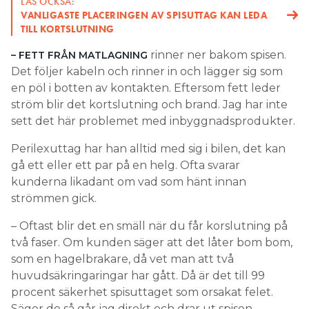
LÄS OCKSÅ:
VANLIGASTE PLACERINGEN AV SPISUTTAG KAN LEDA
TILL KORTSLUTNING
rinner ner bakom spisen.
– FETT FRÅN MATLAGNING
Det följer kabeln och rinner in och lägger sig som
en pöl i botten av kontakten. Eftersom fett leder
ström blir det kortslutning och brand. Jag har inte
sett det här problemet med inbyggnadsprodukter.
Perilexuttag har han alltid med sig i bilen, det kan
gå ett eller ett par på en helg. Ofta svarar
kunderna likadant om vad som hänt innan
strömmen gick.
– Oftast blir det en smäll när du får korslutning på
två faser. Om kunden säger att det låter bom bom,
som en hagelbrakare, då vet man att två
huvudsäkringaringar har gått. Då är det till 99
procent säkerhet spisuttaget som orsakat felet.
Säger de så går jag direkt och drar ut spisen.