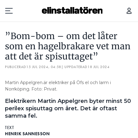
”BOM-BOM – OM DET LÅTER SOM EN HAGELBRAKARE VET MAN ATT DET ÄR SPISUTTAGET”
”Bom-bom – om det låter
Prenumerera
som en hagelbrakare vet man
att det är spisuttaget”
Hantera prenumeration
PUBLICERAD
15 JUL 2024, 04:58
| UPPDATERAD
18 JUL 2024
Lediga jobb
Martin Appelgren.är elektriker på Öfs el och larm i
Annonsera
Norrköping. Foto: Privat.
Elektrikern Martin Appelgren byter minst 50
Läs E-tidningen
perilex spisuttag om året. Det är oftast
samma fel.
Om tidningen
Kontakt
TEXT
HENRIK SANNESSON
Personuppgifter