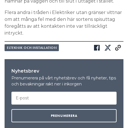
hamnar på väggen och till slut i uttaget i stället.
Flera andra i tråden i Elektriker utan gränser vittnar
om att många fel med den här sortens spisuttag
föregåtts av att kontakten inte var tillräckligt
intryckt.
ELTEKNIK OCH INSTALLATION
Nyhetsbrev
Prenumerera på vårt nyhetsbrev och få nyheter, tips
och bevakningar rakt ner i inkorgen