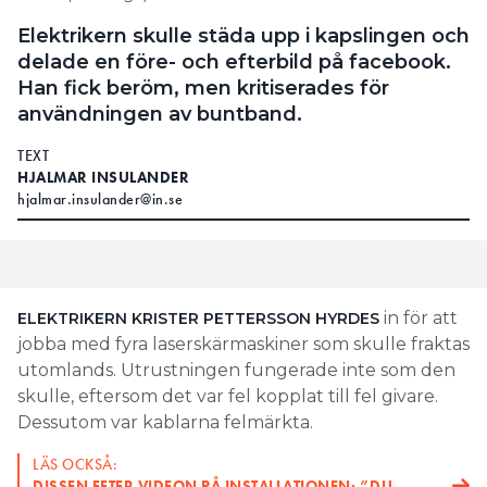
Elektrikern skulle städa upp i kapslingen och
delade en före- och efterbild på facebook.
Han fick beröm, men kritiserades för
användningen av buntband.
TEXT
HJALMAR INSULANDER
hjalmar.insulander@in.se
in för att
ELEKTRIKERN KRISTER PETTERSSON
HYRDES
jobba med fyra laserskärmaskiner som skulle fraktas
utomlands. Utrustningen fungerade inte som den
skulle, eftersom det var fel kopplat till fel givare.
Dessutom var kablarna felmärkta.
LÄS OCKSÅ:
DISSEN EFTER VIDEON PÅ INSTALLATIONEN: ”DU