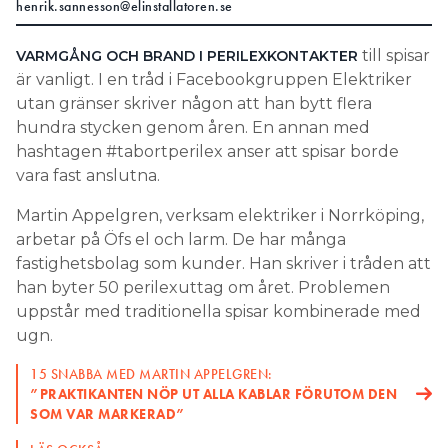
henrik.sannesson@elinstallatoren.se
Search for:
till spisar
VARMGÅNG OCH BRAND I PERILEXKONTAKTER
är vanligt. I en tråd i Facebookgruppen Elektriker
utan gränser skriver någon att han bytt flera
SEARCH
hundra stycken genom åren. En annan med
hashtagen #tabortperilex anser att spisar borde
vara fast anslutna.
Martin Appelgren, verksam elektriker i Norrköping,
arbetar på Öfs el och larm. De har många
fastighetsbolag som kunder. Han skriver i tråden att
han byter 50 perilexuttag om året. Problemen
uppstår med traditionella spisar kombinerade med
ugn.
15 SNABBA MED MARTIN APPELGREN:
”PRAKTIKANTEN NÖP UT ALLA KABLAR FÖRUTOM DEN
SOM VAR MARKERAD”