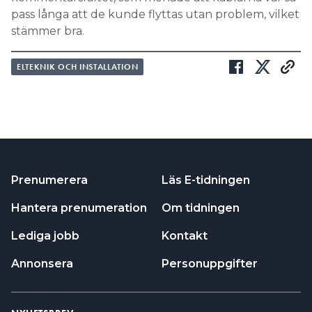
pass långa att de kunde flyttas utan problem, vilket
stämmer bra.
ELTEKNIK OCH INSTALLATION
Prenumerera
Läs E-tidningen
Hantera prenumeration
Om tidningen
Lediga jobb
Kontakt
Annonsera
Personuppgifter