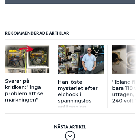
REKOMMENDERADE ARTIKLAR
Svarar på
Han löste
”Ibland fic
kritiken: ”Inga
mysteriet efter
bara 110 vol
problem att se
elchock i
uttagen, i
märkningen”
spänningslös
240 volt”
anläggning