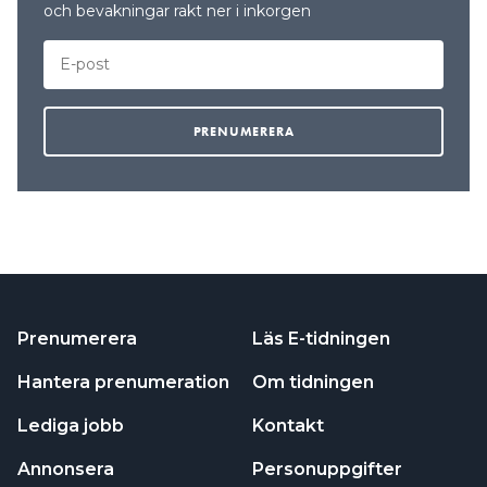
rutin, förhandlingar kommer att påbörjas och
och bevakningar rakt ner i inkorgen
därför är det den information vi kan ge just nu,
skriver kommunikationschef Liselotte Stray i ett
mejl till Vetlanda-Posten.
Prenumerera
Läs E-tidningen
Hantera prenumeration
Om tidningen
Lediga jobb
Kontakt
Annonsera
Personuppgifter