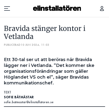
BRAVIDA STÄNGER KONTOR I VETLANDA
Bravida stänger kontor i
Prenumerera
Vetlanda
PUBLICERAD
Hantera prenumeration
10 JUN 2024, 11:03
Lediga jobb
Ett 30-tal ser ut att beröras när Bravida
lägger ner i Vetlanda. ”Det kommer ske
Annonsera
organisationsförändringar som gäller
Höglandet VS och el”, säger Bravidas
Läs E-tidningen
kommunikationschef.
TEXT
Om tidningen
SOFIE BÅTMÄSTAR
Kontakt
sofie.batmastar@elinstallatoren.se
Personuppgifter