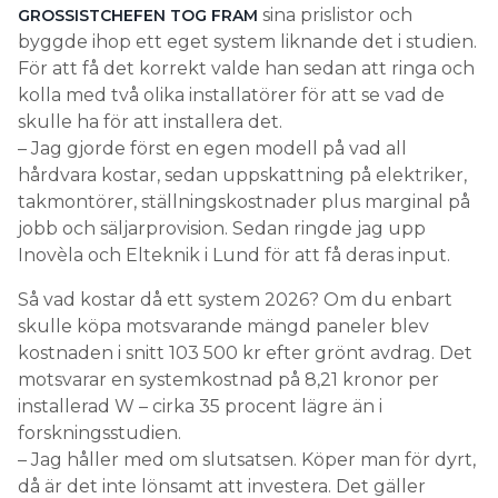
sina prislistor och
GROSSISTCHEFEN TOG FRAM
byggde ihop ett eget system liknande det i studien.
För att få det korrekt valde han sedan att ringa och
kolla med två olika installatörer för att se vad de
skulle ha för att installera det.
– Jag gjorde först en egen modell på vad all
hårdvara kostar, sedan uppskattning på elektriker,
takmontörer, ställningskostnader plus marginal på
jobb och säljarprovision. Sedan ringde jag upp
Inovèla och Elteknik i Lund för att få deras input.
Så vad kostar då ett system 2026? Om du enbart
skulle köpa motsvarande mängd paneler blev
kostnaden i snitt 103 500 kr efter grönt avdrag. Det
motsvarar en systemkostnad på 8,21 kronor per
installerad W – cirka 35 procent lägre än i
forskningsstudien.
– Jag håller med om slutsatsen. Köper man för dyrt,
då är det inte lönsamt att investera. Det gäller