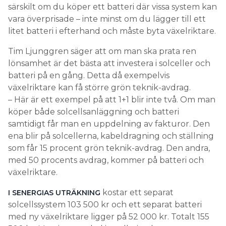
särskilt om du köper ett batteri där vissa system kan
vara överprisade – inte minst om du lägger till ett
litet batteri i efterhand och måste byta växelriktare.
Tim Ljunggren säger att om man ska prata ren
lönsamhet är det bästa att investera i solceller och
batteri på en gång. Detta då exempelvis
växelriktare kan få större grön teknik-avdrag.
– Här är ett exempel på att 1+1 blir inte två. Om man
köper både solcellsanläggning och batteri
samtidigt får man en uppdelning av fakturor. Den
ena blir på solcellerna, kabeldragning och ställning
som får 15 procent grön teknik-avdrag. Den andra,
med 50 procents avdrag, kommer på batteri och
växelriktare.
kostar ett separat
I SENERGIAS UTRÄKNING
solcellssystem 103 500 kr och ett separat batteri
med ny växelriktare ligger på 52 000 kr. Totalt 155