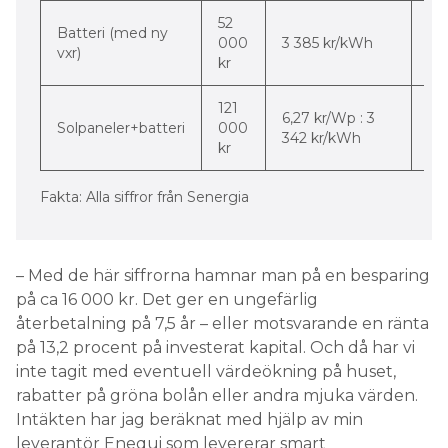
52
Batteri (med ny
-3
000
3 385 kr/kWh
vxr)
pr
kr
121
-50
6,27 kr/Wp : 3
Solpaneler+batteri
000
-4
342 kr/kWh
kr
pr
Fakta: Alla siffror från Senergia
– Med de här siffrorna hamnar man på en besparing
på ca 16 000 kr. Det ger en ungefärlig
återbetalning på 7,5 år – eller motsvarande en ränta
på 13,2 procent på investerat kapital. Och då har vi
inte tagit med eventuell värdeökning på huset,
rabatter på gröna bolån eller andra mjuka värden.
Intäkten har jag beräknat med hjälp av min
leverantör Enequi som levererar smart