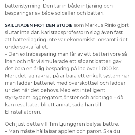
batteristyrning. Den tar in både intjäning och
besparingar av både solceller och batteri.
som Markus Rinio gjort
SKILLNADEN MOT DEN STUDIE
slutar inte där. Karlstadsprofessorn slog även fast
att batterilagring inte var ekonomiskt lönsamt i det
undersökta fallet.
– Den extrabesparing man får av ett batteri vore så
liten och när vi simulerade ett sådant batteri gav
det bara en årlig besparing på lite över 1 000 kr.
Men, det jag räknat på är bara ett enkelt system när
man laddar batteriet med överskottsel och laddar
ur det när det behövs. Med ett intelligent
styrsystem, aggregatortjänster och arbitrage – då
kan resultatet bli ett annat, sade han till
Elinstallatören.
Och just detta vill Tim Ljunggren belysa bättre.
– Man måste hålla isär äpplen och päron. Ska du