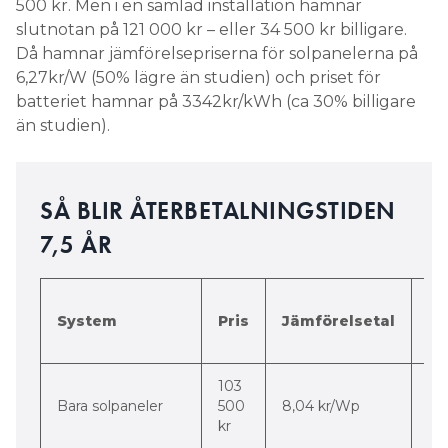
500 kr. Men i en samlad installation hamnar
slutnotan på 121 000 kr – eller 34 500 kr billigare.
Då hamnar jämförelsepriserna för solpanelerna på
6,27kr/W (50% lägre än studien) och priset för
batteriet hamnar på 3342kr/kWh (ca 30% billigare
än studien).
SÅ BLIR ÅTERBETALNINGSTIDEN
7,5 ÅR
Di
System
Pris
Jämförelsetal
m
st
103
-56
Bara solpaneler
500
8,04 kr/Wp
pr
kr