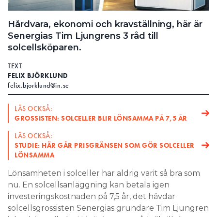
Search for:
Hårdvara, ekonomi och kravställning, här är
Senergias Tim Ljungrens 3 råd till
solcellsköparen.
SEARCH
TEXT
FELIX BJÖRKLUND
felix.bjorklund@in.se
LÄS OCKSÅ:
GROSSISTEN: SOLCELLER BLIR LÖNSAMMA PÅ 7,5 ÅR
LÄS OCKSÅ:
STUDIE: HÄR GÅR PRISGRÄNSEN SOM GÖR SOLCELLER
LÖNSAMMA
Lönsamheten i solceller har aldrig varit så bra som
nu. En solcellsanläggning kan betala igen
investeringskostnaden på 7,5 år, det hävdar
solcellsgrossisten Senergias grundare Tim Ljungren