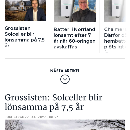
Grossisten:
Batteri i Norrland
Chalmersf
Solceller blir
lönsamt efter 7
Därför dör
lönsamma på 7,5
år när 60-öringen
hembatter
år
avskaffas
plötsligt e
år
Grossisten: Solceller blir
lönsamma på 7,5 år
PUBLICERAD
27 JAN 2026, 08:25