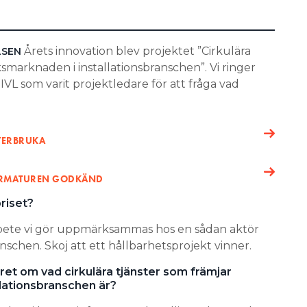
Årets innovation blev projektet ”Cirkulära
LSEN
smarknaden i installationsbranschen”. Vi ringer
L som varit projektledare för att fråga vad
ÅTERBRUKA
ARMATUREN GODKÄND
riset?
 arbete vi gör uppmärksammas hos en sådan aktör
nschen. Skoj att ett hållbarhetsprojekt vinner.
ret om vad cirkulära tjänster som främjar
lationsbranschen är?