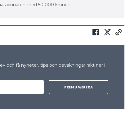
nas vinnaren med 50 000 kronor.
v och få nyheter, tips och bevakningar rakt ner i