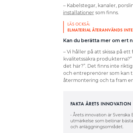
– Kabelstegar, kanaler, porsli
installationer
som finns.
LÄS OCKSÅ:
ELMATERIAL ÅTERANVÄNDS INTE 
Kan du berätta mer om ert n
– Vi håller på att skissa på e
kvalitetssäkra produkterna?” 
det här?”. Det finns inte riktig
och entreprenörer som kan t
återmontering och ta fram en
FAKTA ÅRETS INNOVATION
• Årets innovation är Svenska
utmärkelse som belönar bästa 
och anläggningsområdet.