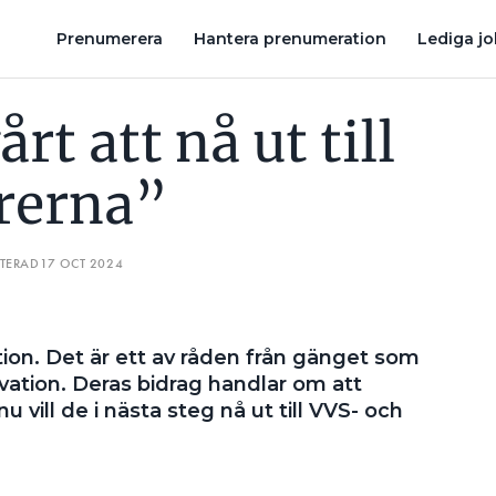
UK KULTUR SKAPAR SAMARBETE ISTÄLLET FÖR KONKURRENS
AS
Prenumerera
Hantera prenumeration
Lediga j
rt att nå ut till
örerna”
ATERAD
17 OCT 2024
ation. Det är ett av råden från gänget som
ovation. Deras bidrag handlar om att
u vill de i nästa steg nå ut till VVS- och