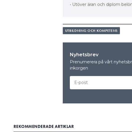
• Utöver äran och diplom belö
UTBILDNING OCH KOMPETENS
Nyhetsbrev
Prenumerera på vårt nyhetsbre
inkorgen
REKOMMENDERADE ARTIKLAR