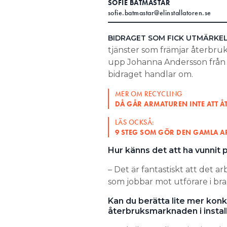
SOFIE BÅTMÄSTAR
sofie.batmastar@elinstallatoren.se
Search for:
BIDRAGET SOM FICK UTMÄRKE
tjänster som främjar återbruk
SEARCH
upp Johanna Andersson från IV
bidraget handlar om.
MER OM RECYCLING
DÅ GÅR ARMATUREN INTE ATT 
LÄS OCKSÅ:
9 STEG SOM GÖR DEN GAMLA 
Hur känns det att ha vunnit p
– Det är fantastiskt att det
som jobbar mot utförare i bra
Kan du berätta lite mer konk
återbruksmarknaden i instal