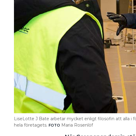
LiseLotte J Bate arbetar mycket enligt filosofin att alla 
hela företagets.
Maria Rosenlöf
FOTO