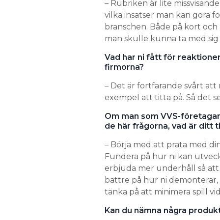
– Rubriken är lite missvisande
vilka insatser man kan göra för
branschen. Både på kort och l
man skulle kunna ta med sig s
Vad har ni fått för reaktione
firmorna?
– Det är fortfarande svårt att 
exempel att titta på. Så det se
Om man som VVS-företagare 
de här frågorna, vad är ditt t
– Börja med att prata med din 
Fundera på hur ni kan utveckl
erbjuda mer underhåll så att
bättre på hur ni demonterar
tänka på att minimera spill vid
Kan du nämna några produkt