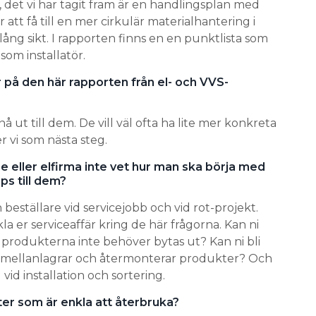
, det vi har tagit fram är en handlingsplan med
 att få till en mer cirkulär materialhantering i
ång sikt. I rapporten finns en en punktlista som
om installatör.
r på den här rapporten från el- och VVS-
nå ut till dem. De vill väl ofta ha lite mer konkreta
r vi som nästa steg.
eller elfirma inte vet hur man ska börja med
ips till dem?
beställare vid servicejobb och vid rot-projekt.
a er serviceaffär kring de här frågorna. Kan ni
 produkterna inte behöver bytas ut? Kan ni bli
, mellanlagrar och återmonterar produkter? Och
 vid installation och sortering.
er som är enkla att återbruka?