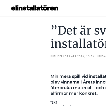
”DET ÄR SVÅRT ATT NÅ UT TILL INSTALLATÖRERNA”
MJ
”Det är svå
Prenumerera
installat
Hantera prenumeration
Lediga jobb
PUBLICERAD
19 APR 2024, 13:54
| UPPD
Annonsera
Minimera spill vid install
Läs E-tidningen
blev vinnarna i Årets inn
återbruka material – och n
Om tidningen
elfirmor mer konkret.
Kontakt
TEXT
Personuppgifter