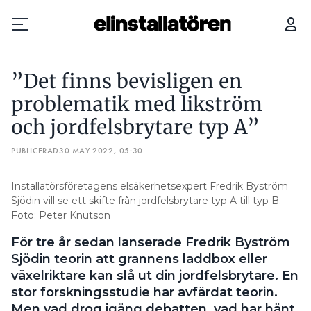
”DET FINNS BEVISLIGEN EN PROBLEMATIK MED LIKSTRÖM OCH JORDFELSBRYTARE TYP A”
”Det finns bevisligen en
Prenumerera
problematik med likström
och jordfelsbrytare typ A”
Hantera prenumeration
PUBLICERAD
30 MAY 2022, 05:30
Lediga jobb
Installatörsföretagens elsäkerhetsexpert Fredrik Byström
Annonsera
Sjödin vill se ett skifte från jordfelsbrytare typ A till typ B.
Foto: Peter Knutson
Läs E-tidningen
För tre år sedan lanserade Fredrik Byström
Sjödin teorin att grannens laddbox eller
Om tidningen
växelriktare kan slå ut din jordfelsbrytare. En
Kontakt
stor forskningsstudie har avfärdat teorin.
Personuppgifter
Men vad drog igång debatten, vad har hänt