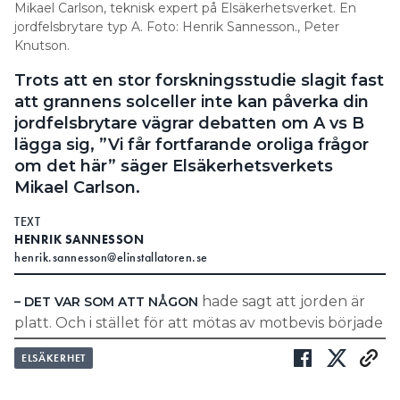
Mikael Carlson, teknisk expert på Elsäkerhetsverket. En
jordfelsbrytare typ A. Foto: Henrik Sannesson., Peter
Knutson.
”Solcellsanläggningar skickar ändå
ut en viss mängd likström i elnätet
Trots att en stor forskningsstudie slagit fast
att grannens solceller inte kan påverka din
och när likströmmen går in i den
jordfelsbrytare vägrar debatten om A vs B
egna eller grannens jordfelsbrytare
lägga sig, ”Vi får fortfarande oroliga frågor
kan den sluta att fungera.”
om det här” säger Elsäkerhetsverkets
ARTIKELN I AFTONBLADET.
Mikael Carlson.
TEXT
HENRIK SANNESSON
henrik.sannesson@elinstallatoren.se
Varken i artikeln, eller i det pressmeddelande från
hade sagt att jorden är
– DET VAR SOM ATT NÅGON
Installatörsföretagen som artikeln är skriven utifrån,
platt. Och i stället för att mötas av motbevis började
står det att hotet mot jordfelsbrytare är något som
fler tro att jorden är platt.
eventuellt kan komma i framtiden. I stället slår man
ELSÄKERHET
Mikael Carlson, teknisk expert på
i ingressen till pressmeddelandet fast: