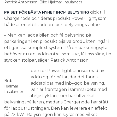
Patrick Antonsson. Bild: Hjalmar Insulander
gick till
PRISET FÖR BÄSTA NYHET INOM BELYSNING
Chargenode och deras produkt Power light, som
både är en elbilsladdare och belysningsstolpe.
– Man kan ladda bilen och få belysning på
parkeringen i en produkt. Själva produkten ingår i
ett ganska komplext system. På en parkeringsyta
behöver du en laddcentral som styr, låt oss säga, tio
stycken stolpar, säger Patrick Antonsson.
Idén för Power light är inspirerad av
laddning för båtar, där det fanns
Bild:
laddstolpar med inbyggd belysning.
Hjalmar
Den är framtagen i sammarbete med
Insulander
ateljé Lyktan, som har tillverkat
belysningshållaren, medans Chargenode har stått
för laddutrustningen. Den kan leverera en effekt
på 22 kW. Belysningen kan styras med vilket