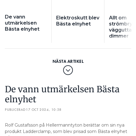
De vann
Elektroskutt blev
Allt om
utmärkelsen
Bästa elnyhet
strömbryt
Bästa elnyhet
vägguttag
dimmer
De vann utmärkelsen Bästa
elnyhet
PUBLICERAD
17 OCT 2024, 10:58
Rolf Gustafsson på Hellermanntyton berättar om sin nya
produkt Ladderclamp, som blev prisad som Bästa elnyhet