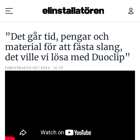
”DET GÅR TID, PENGAR OCH MATERIAL FÖR ATT FÄSTA SLANG, DET VILLE VI LÖSA MED DUOCLIP”
DE 
”Det går tid, pengar och
Prenumerera
material för att fästa slang,
det ville vi lösa med Duoclip”
Hantera prenumeration
PUBLICERAD
20 OCT 2022, 10:37
Lediga jobb
Annonsera
Läs E-tidningen
Om tidningen
Kontakt
Personuppgifter