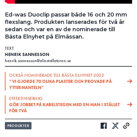
Search for:
Ed-was Duoclip passar både 16 och 20 mm
flexslang. Produkten lanserades för två år
sedan och var en av de nominerade till
Bästa Elnyhet på Elmässan.
SEARCH
TEXT
HENRIK SANNESSON
henrik.sannesson@elinstallatoren.se
OCKSÅ NOMINERADE TILL BÄSTA ELNYHET 2022
”VI GJORDE 70 OLIKA PLASTER OCH PROVADE PÅ
YTTERMANTELN”
EFFEKTIVISERING
GÖR JOBBET PÅ KABELSTEGEN MED EN MAN I STÄLLET
FÖR TVÅ
PRODUKTER