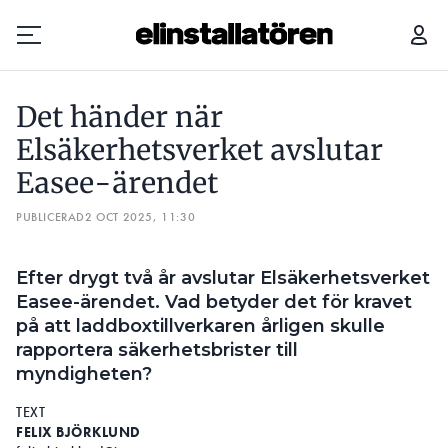
DET HÄNDER NÄR ELSÄKERHETSVERKET AVSLUTAR EASEE-ÄRENDET
Det händer när
Prenumerera
Elsäkerhetsverket avslutar
Easee-ärendet
Hantera prenumeration
PUBLICERAD
2 OCT 2025, 11:30
Lediga jobb
Efter drygt två år avslutar Elsäkerhetsverket
Annonsera
Easee-ärendet. Vad betyder det för kravet
på att laddboxtillverkaren årligen skulle
Läs E-tidningen
rapportera säkerhetsbrister till
myndigheten?
Om tidningen
TEXT
Kontakt
FELIX BJÖRKLUND
Personuppgifter