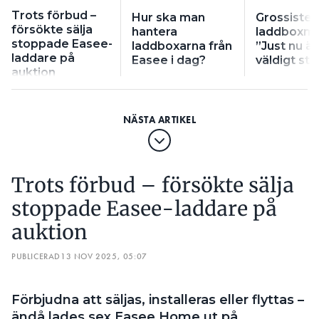
öppet delar realtidsdata om felstatistik. På sin sajt
Trots förbud –
Hur ska man
Grossiste
publiceras driftinformation från över en miljon
försökte sälja
hantera
laddboxma
installerade laddare med totalt 6,8 miljarder
stoppade Easee-
laddboxarna från
”Just nu ä
drifttimmar.Andelen kritiska fel hittills anges till
laddare på
Easee i dag?
väldigt sta
under 0,5 procent.
auktion
– Vi menar att detta är information som människor
har rätt till. Elektriker och slutkunder ska kunna
känna sig trygga i sina val. Vi lägger nu detta kapitel
bakom oss. Det har kostat oss, men vi står starkare,
säger Emil Hjemli Borgersen.
Trots förbud – försökte sälja
LÄS OCKSÅ:
DOMINERAR MARKNADEN – NU TRAPPAR FÖRETAGET
stoppade Easee-laddare på
UPP
auktion
PUBLICERAD
13 NOV 2025, 05:07
Förbjudna att säljas, installeras eller flyttas –
ändå lades sex Easee Home ut på