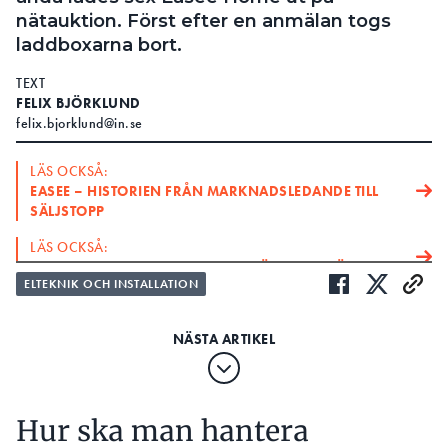
nätauktion. Först efter en anmälan togs
laddboxarna bort.
TEXT
FELIX BJÖRKLUND
felix.bjorklund@in.se
LÄS OCKSÅ:
EASEE – HISTORIEN FRÅN MARKNADSLEDANDE TILL
SÄLJSTOPP
LÄS OCKSÅ:
EASEE OM LADDBOXEN: ”EN AV VÄRLDENS SÄKRASTE”
ELTEKNIK OCH INSTALLATION
Den långdragna tvisten mellan Elsäkerhetsverket
och den norska laddboxtillverkaren Easee pågick i
två år. Myndighetens beslut om säljstopp 2022 kom
efter en marknadskontroll – och trots önskan om
inhibering låg det fast till dess att Easee
Hur ska man hantera
accepterade förbudet.