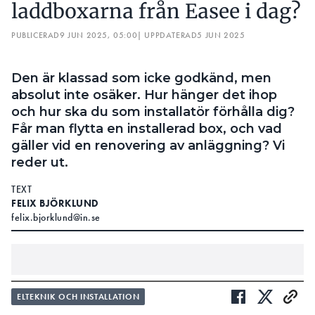
laddboxarna från Easee i dag?
Försäljningsförbudet gäller fortfarande idag för
modellerna Charge och Home och innebär att
PUBLICERAD
9 JUN 2025, 05:00
| UPPDATERAD
5 JUN 2025
ingen får sälja dem längre. Därtill är nyinstallationer
av laddboxarna förbjudet och det är inte heller
Den är klassad som icke godkänd, men
tillåtet att flytta eller sälja dem vidare.
absolut inte osäker. Hur hänger det ihop
Trots det lade ett företag ut sex stycken Easee
och hur ska du som installatör förhålla dig?
Home till försäljning på auktionssajten Klaravik, det
Får man flytta en installerad box, och vad
rapporterar tidningen Arbetet om.
gäller vid en renovering av anläggning? Vi
reder ut.
Budgivningen drog igång och högsta budet låg på
1 200 kronor innan sajten agerade, detta efter att
TEXT
en anmälan skickats in.
FELIX BJÖRKLUND
felix.bjorklund@in.se
Tidningen har kontaktat Klaravik för att ta reda på
vilket företag, hemmahörande i Västra Götaland,
som var säljare – men auktionssajten har avböjt att
svara med hänvisning till sina kunders
LÄS OCKSÅ:
ELTEKNIK OCH INSTALLATION
anonymitet.Men hur kunde en vara som är
GROSSISTEN OM LADDBOXMARKNADEN: ”JUST NU ÄR