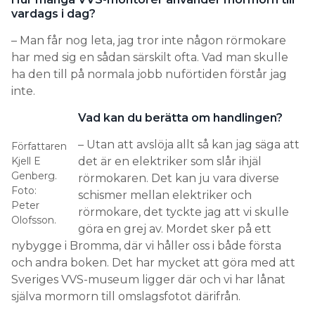
vardags i dag?
– Man får nog leta, jag tror inte någon rörmokare
har med sig en sådan särskilt ofta. Vad man skulle
ha den till på normala jobb nuförtiden förstår jag
inte.
Vad kan du berätta om handlingen?
– Utan att avslöja allt så kan jag säga att
Författaren
Kjell E
det är en elektriker som slår ihjäl
Genberg.
rörmokaren. Det kan ju vara diverse
Foto:
schismer mellan elektriker och
Peter
rörmokare, det tyckte jag att vi skulle
Olofsson.
göra en grej av. Mordet sker på ett
nybygge i Bromma, där vi håller oss i både första
och andra boken. Det har mycket att göra med att
Sveriges VVS-museum ligger där och vi har lånat
själva mormorn till omslagsfotot därifrån.