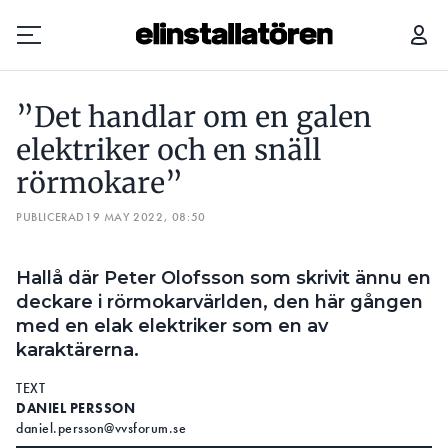
”DET HANDLAR OM EN GALEN ELEKTRIKER OCH EN SNÄLL RÖRMOKARE”
”Det handlar om en galen
Prenumerera
elektriker och en snäll
rörmokare”
Hantera prenumeration
PUBLICERAD
19 MAY 2022, 08:50
Lediga jobb
Hallå där Peter Olofsson som skrivit ännu en
Annonsera
deckare i rörmokarvärlden, den här gången
med en elak elektriker som en av
Läs E-tidningen
karaktärerna.
TEXT
Om tidningen
DANIEL PERSSON
Kontakt
daniel.persson@vvsforum.se
Personuppgifter