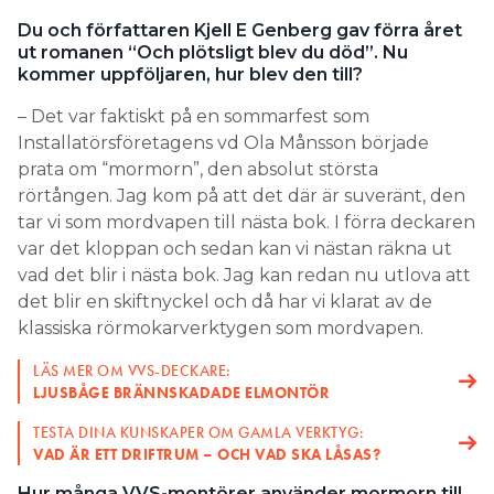
Du och författaren Kjell E Genberg gav förra året
Search for:
ut romanen “Och plötsligt blev du död”. Nu
kommer uppföljaren, hur blev den till?
– Det var faktiskt på en sommarfest som
SEARCH
Installatörsföretagens vd Ola Månsson började
prata om “mormorn”, den absolut största
rörtången. Jag kom på att det där är suveränt, den
tar vi som mordvapen till nästa bok. I förra deckaren
var det kloppan och sedan kan vi nästan räkna ut
vad det blir i nästa bok. Jag kan redan nu utlova att
det blir en skiftnyckel och då har vi klarat av de
klassiska rörmokarverktygen som mordvapen.
LÄS MER OM VVS-DECKARE:
LJUSBÅGE BRÄNNSKADADE ELMONTÖR
TESTA DINA KUNSKAPER OM GAMLA VERKTYG:
VAD ÄR ETT DRIFTRUM – OCH VAD SKA LÅSAS?
Hur många VVS-montörer använder mormorn till