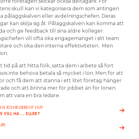
större företagen skickar också deltagare. För
ens skull kan vi kategorisera dem som antingen
 påläggskalven eller avdelningschefen. Deras
ar kan skilja sig åt. Påläggskalven kan komma att
da och ge feedback till sina äldre kolleger.
gschefen vill ofta öka engagemanget i sitt team
etare och öka den interna effektiviteten. Men
ion.
tid på att hitta folk, sätta dem i arbete så fort
is inte behöva betala så mycket i lön. Men för att
 och få dem att stanna i ett litet företag hänger
ade och att brinna mer för jobbet än för lönen.
att vara en bra ledare.
ENS KONKURRENT NU?
 VILL HA … ELLER?
ARE