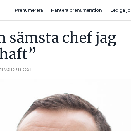
R VÄCKER MAN INTRESSET FÖR EL HOS BARN – UTAN ATT DE PILLAR 
Prenumerera
Hantera prenumeration
Lediga j
n sämsta chef jag
haft”
ATERAD
10 FEB 2021