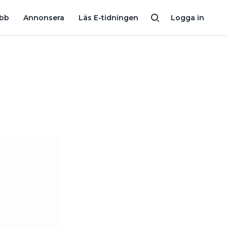
I UTTAG?
BRIST PÅ APL – SKÖVDE MINSKAR ELUTBILDNING TR
obb
Annonsera
Läs E-tidningen
Logga in