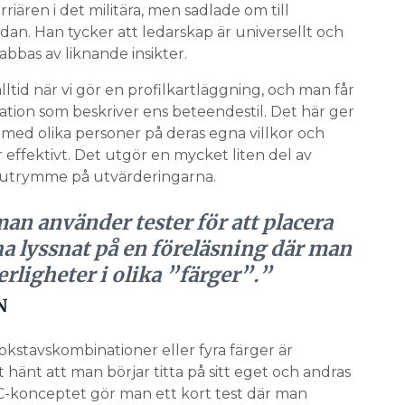
iären i det militära, men sadlade om till
edan. Han tycker att ledarskap är universellt och
abbas av liknande insikter.
tid när vi gör en profilkartläggning, och man får
ation som beskriver ens beteendestil. Det här ger
med olika personer på deras egna villkor och
fektivt. Det utgör en mycket liten del av
rt utrymme på utvärderingarna.
n använder tester för att placera
t ha lyssnat på en föreläsning där man
terligheter i olika ”färger”.”
N
kstavskombinationer eller fyra färger är
tt hänt att man börjar titta på sitt eget och andras
ISC-konceptet gör man ett kort test där man