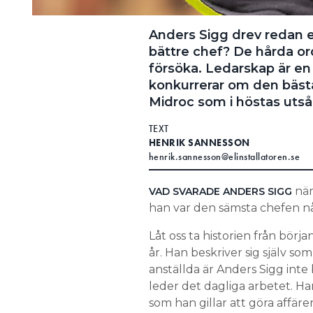
Anders Sigg drev redan e
bättre chef? De hårda ord
försöka. Ledarskap är en 
konkurrerar om den bäst
Midroc som i höstas utsåg
TEXT
HENRIK SANNESSON
henrik.sannesson@elinstallatoren.se
när
VAD SVARADE ANDERS SIGG
han var den sämsta chefen nå
Låt oss ta historien från börja
år. Han beskriver sig själv so
anställda är Anders Sigg int
leder det dagliga arbetet. Han
som han gillar att göra affärer