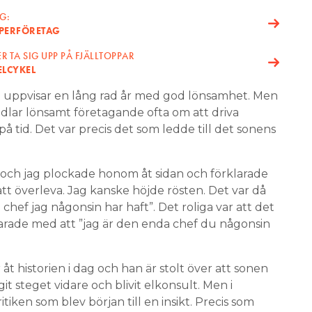
G:
SUPERFÖRETAG
R TA SIG UPP PÅ FJÄLLTOPPAR
ELCYKEL
g uppvisar en lång rad år med god lönsamhet. Men
ndlar lönsamt företagande ofta om att driva
på tid. Det var precis det som ledde till det sonens
n och jag plockade honom åt sidan och förklarade
att överleva. Jag kanske höjde rösten. Det var då
chef jag någonsin har haft”. Det roliga var att det
svarade med att ”jag är den enda chef du någonsin
 åt historien i dag och han är stolt över att sonen
agit steget vidare och blivit elkonsult. Men i
iken som blev början till en insikt. Precis som