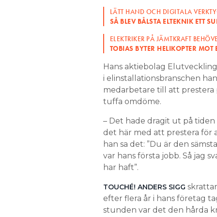
LÄTT HAND OCH DIGITALA VERKTY
SÅ BLEV BÅLSTA ELTEKNIK ETT 
ELEKTRIKER PÅ JÄMTKRAFT BEHÖVE
TOBIAS BYTER HELIKOPTER MOT 
Hans aktiebolag Elutvecklin
i elinstallationsbranschen ha
medarbetare till att prestera 
tuffa omdöme.
– Det hade dragit ut på tide
det här med att prestera för 
han sa det: ”Du är den sämsta 
var hans första jobb. Så jag 
har haft”.
skrattar
TOUCHÉ! ANDERS SIGG
efter flera år i hans företag t
stunden var det den hårda krit