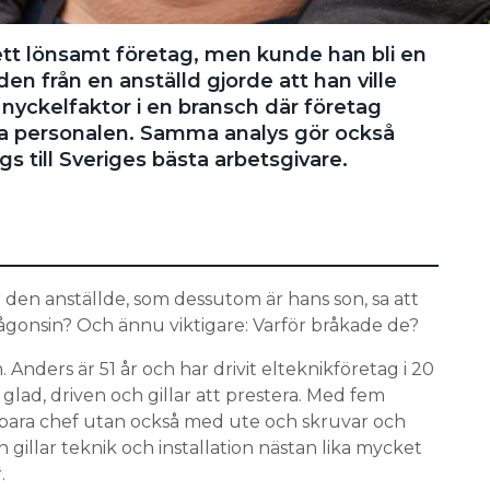
tt lönsamt företag, men kunde han bli en
en från en anställd gjorde att han ville
nyckelfaktor i en bransch där företag
a personalen. Samma analys gör också
s till Sveriges bästa arbetsgivare.
 den anställde, som dessutom är hans son, sa att
gonsin? Och ännu viktigare: Varför bråkade de?
n. Anders är 51 år och har drivit elteknikföretag i 20
m glad, driven och gillar att prestera. Med fem
e bara chef utan också med ute och skruvar och
 gillar teknik och installation nästan lika mycket
.