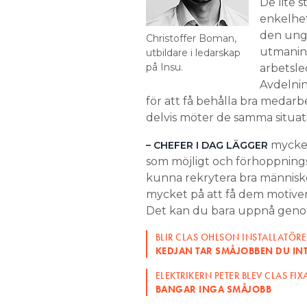
De lite 
enkelhet
den unga
Christoffer Boman,
utmaning
utbildare i ledarskap
på Insu.
arbetsle
Avdelnin
för att få behålla bra medarb
delvis möter de samma situat
mycket 
– CHEFER I DAG LÄGGER
som möjligt och förhoppningsv
kunna rekrytera bra människor
mycket på att få dem motiver
Det kan du bara uppnå genom 
BLIR CLAS OHLSON INSTALLATÖR
KEDJAN TAR SMÅJOBBEN DU INTE
ELEKTRIKERN PETER BLEV CLAS FIX
BANGAR INGA SMÅJOBB