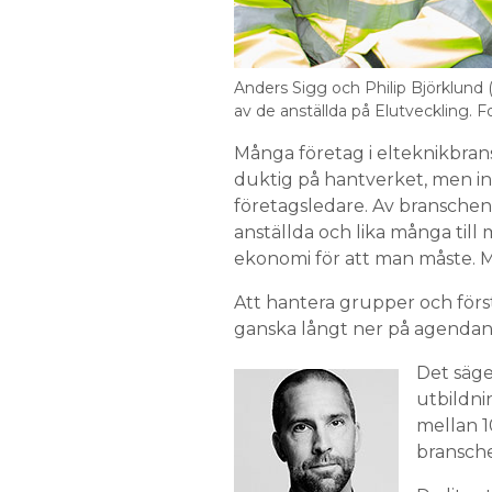
Anders Sigg och Philip ­Björklund 
av de anställda på ­Elutveckling. 
Många företag i elteknikbrans
duktig på hantverket, men in
företagsledare. Av branschen
anställda och lika många till m
ekonomi för att man måste. 
Att hantera grupper och förs
ganska långt ner på agendan
Det säge
utbildni
mellan 10
bransch