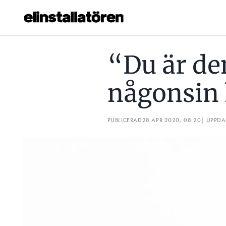
“DU ÄR DEN SÄMSTA CHEF JAG NÅGONSIN HAFT”
HU
“Du är de
Prenumerera
någonsin 
Hantera prenumeration
Lediga jobb
PUBLICERAD
28 APR 2020, 08:20
| UPPD
Annonsera
Läs E-tidningen
Om tidningen
Kontakt
Personuppgifter