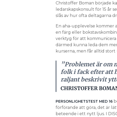
Christoffer Boman började karr
ledarskapskonsult för 15 år s
slås av hur ofta deltagarna dr
En aha-upplevelse kommer all
en färg eller bokstavskombin
verktyg för att kommunicera 
därmed kunna leda dem mer ef
kurserna, men får alltid sto
”Problemet är om ma
folk i fack efter at
raljant beskrivit yt
CHRISTOFFER BOMA
bo
PERSONLIGHETSTEST MED 16
förförande att göra, det är lä
beteende i ett nytt ljus. I D