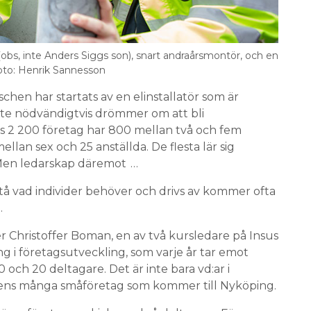
(obs, inte Anders Siggs son), snart andraårs­montör, och en
Foto: Henrik Sannesson
chen har startats av en elinstallatör som är
te nödvändigtvis drömmer om att bli
s 2 200 företag har 800 mellan två och fem
ellan sex och 25 anställda. De flesta lär sig
Men ledarskap däremot …
tå vad individer behöver och drivs av kommer ofta
.
r Christoffer Boman, en av två kursledare på Insus
ng i företagsutveckling, som varje år tar emot
 och 20 deltagare. Det är inte bara vd:ar i
ens många småföretag som kommer till Nyköping.