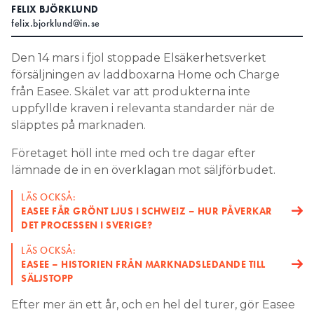
FELIX BJÖRKLUND
Search for:
felix.bjorklund@in.se
Den 14 mars i fjol stoppade Elsäkerhetsverket
försäljningen av laddboxarna Home och Charge
SEARCH
från Easee. Skälet var att produkterna inte
uppfyllde kraven i relevanta standarder när de
släpptes på marknaden.
Företaget höll inte med och tre dagar efter
lämnade de in en överklagan mot säljförbudet.
LÄS OCKSÅ:
EASEE FÅR GRÖNT LJUS I SCHWEIZ – HUR PÅVERKAR
DET PROCESSEN I SVERIGE?
LÄS OCKSÅ:
EASEE – HISTORIEN FRÅN MARKNADSLEDANDE TILL
SÄLJSTOPP
Efter mer än ett år, och en hel del turer, gör Easee