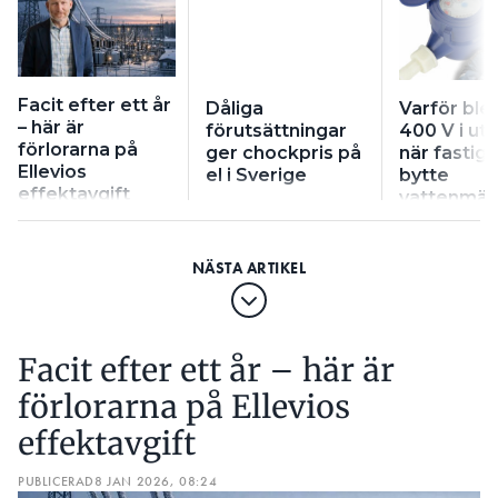
Facit efter ett år
Dåliga
Varför ble
– här är
förutsättningar
400 V i ut
förlorarna på
ger chockpris på
när fastig
Ellevios
el i Sverige
bytte
effektavgift
vattenmät
Facit efter ett år – här är
förlorarna på Ellevios
effektavgift
PUBLICERAD
8 JAN 2026, 08:24