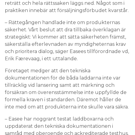
reträtt och hela rättssaken läggs ned. Något som i
praktiken innebär att försäljningsförbudet kvarstår.
– Rättegången handlade inte om produkternas
säkerhet. Vårt beslut att dra tillbaka överklagan är
strategiskt: Vi kommer att sätta säkerheten främst,
säkerställa efterlevnaden av myndigheternas krav
och prioritera dialog, säger Easees tillförordnade vd,
Erik Færevaag, i ett uttalande.
Företaget medger att den tekniska
dokumentationen för de båda laddarna inte var
tillräcklig vid lansering samt att märkning och
försäkran om överensstämmelse inte uppfyllde de
formella kraven i standarden. Däremot håller de
inte med om att produkterna inte skulle vara säkra.
– Easee har noggrant testat laddboxarna och
uppdaterat den tekniska dokumentationen i
samråd med oberoende och ackrediterade testhus.