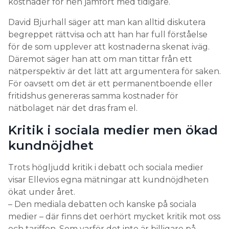
kostnader för hen jämfört med tidigare.
David Bjurhall säger att man kan alltid diskutera
begreppet rättvisa och att han har full förståelse
för de som upplever att kostnaderna skenat iväg.
Däremot säger han att om man tittar från ett
nätperspektiv är det lätt att argumentera för saken.
För oavsett om det är ett permanentboende eller
fritidshus genereras samma kostnader för
nätbolaget när det dras fram el.
Kritik i sociala medier men ökad
kundnöjdhet
Trots högljudd kritik i debatt och sociala medier
visar Ellevios egna mätningar att kundnöjdheten
ökat under året.
– Den mediala debatten och kanske på sociala
medier – där finns det oerhört mycket kritik mot oss
och tariffen. Som varför det inte är billigare på