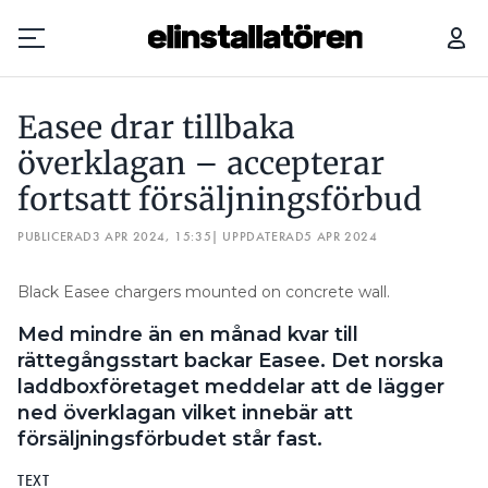
EASEE DRAR TILLBAKA ÖVERKLAGAN – ACCEPTERAR FORTSATT FÖRSÄLJNINGSFÖRBUD
Easee drar tillbaka
Prenumerera
överklagan – accepterar
fortsatt försäljningsförbud
Hantera prenumeration
PUBLICERAD
3 APR 2024, 15:35
| UPPDATERAD
5 APR 2024
Lediga jobb
Black Easee chargers mounted on concrete wall.
Annonsera
Med mindre än en månad kvar till
Läs E-tidningen
rättegångsstart backar Easee. Det norska
laddboxföretaget meddelar att de lägger
ned överklagan vilket innebär att
Om tidningen
försäljningsförbudet står fast.
Kontakt
Personuppgifter
TEXT