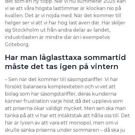
det som en ny topp. När vi nu summerar 2025 kan
vi se att våra högsta lasttimmar är klockan nio på
kvällen. Det är vi nöjda med. När det kommer till
helger ser vi att vi har hög last även där. Här skiljer
sig Stockholm ut från andra delar av landet,
industrilasten är mindre där än i exempelvis
Göteborg.
Har man låglasttaxa sommartid
måste det tas igen på vintern
– Sen när det kommer till säsongstariffer. Vi har
försökt balansera komplexiteten och vi vet att
bolag som har säsongstariffer, deras kunderna
känner frustration varje höst då det upplevs som
att priserna ökar väldigt mycket. Men sen ska man
tänka på att vi har ett intäktstak att hålla oss till. Det
här är lyxen av att vara ett monopol, men om vi
skulle sänka priserna under sommaren – då ska ju