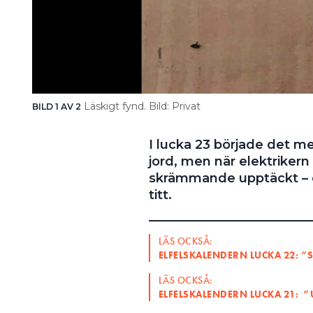
Läskigt fynd. Bild: Privat
BILD 1 AV 2
I lucka 23 började det 
jord, men när elektrikern
skrämmande upptäckt – o
titt.
LÄS OCKSÅ:
ELFELSKALENDERN LUCKA 22: ”
LÄS OCKSÅ:
ELFELSKALENDERN LUCKA 21: ”