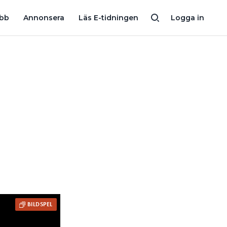
ALENDERN LUCKA 24: ”KREATIV LÖSNING FÖR ATT RUNDA REGLERN
obb
Annonsera
Läs E-tidningen
Logga in