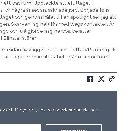
r ett badrum. Upptäckte att eluttaget i
ör några år sedan, saknade jord. Började följa
uttaget och genom hålet till en spotlight ser jag att
äggen. Skarven låg helt lös med wagokontakter. Är
wago och trä gjorde mig nervös, berättar
l Elinstallatören.
dra sidan av väggen och fann detta: VP-röret gick
ittar noga ser man att kabeln går utanför röret
v och få nyheter, tips och bevakningar rakt ner i