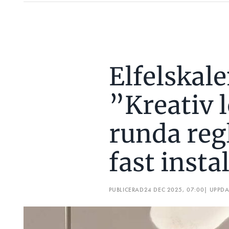
Elfelskal
”Kreativ l
runda reg
fast insta
PUBLICERAD
24 DEC 2025, 07:00
| UPPD