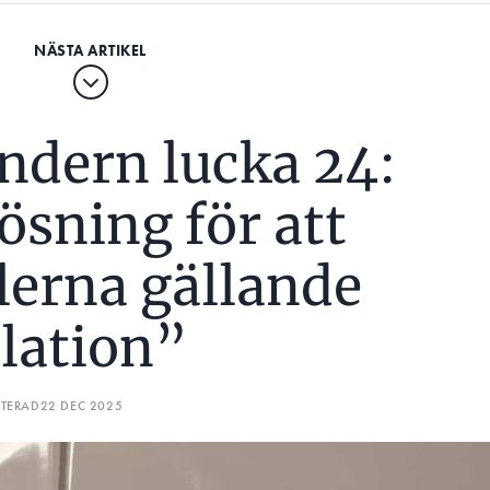
endern lucka 24:
ösning för att
lerna gällande
llation”
ATERAD
22 DEC 2025