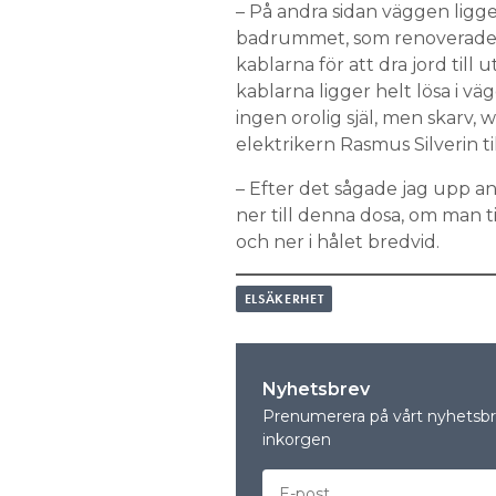
– På andra sidan väggen ligge
badrummet, som renoverades f
kablarna för att dra jord till 
kablarna ligger helt lösa i v
ingen orolig själ, men skarv, 
elektrikern Rasmus Silverin til
– Efter det sågade jag upp an
ner till denna dosa, om man t
och ner i hålet bredvid.
ELSÄKERHET
Nyhetsbrev
Prenumerera på vårt nyhetsbre
inkorgen