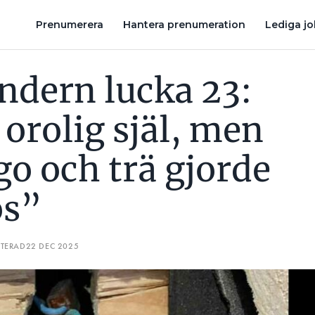
 MEN SKARV, WAGO OCH TRÄ GJORDE MIG NERVÖS”
ELFELSK
Prenumerera
Hantera prenumeration
Lediga j
endern lucka 23:
orolig själ, men
go och trä gjorde
ös”
ATERAD
22 DEC 2025