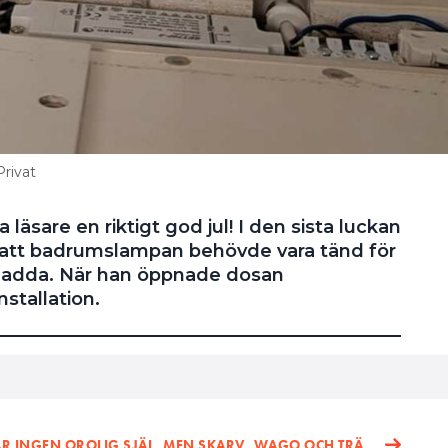
rivat
 läsare en riktigt god jul! I den sista luckan
å att badrumslampan behövde vara tänd för
 ladda. När han öppnade dosan
stallation.
ÄR INGEN OROLIG SJÄL, MEN SKARV, WAGO OCH TRÄ