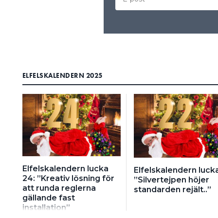
ELFELSKALENDERN 2025
Elfelskalendern lucka
Elfelskalendern lucka
24: ”Kreativ lösning för
”Silvertejpen höjer
att runda reglerna
standarden rejält..”
gällande fast
installation”