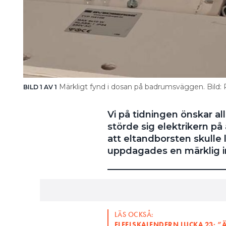
Märkligt fynd i dosan på badrumsväggen. Bild: P
BILD 1 AV 1
Vi på tidningen önskar alla
störde sig elektrikern p
att eltandborsten skulle
uppdagades en märklig in
LÄS OCKSÅ:
ELFELSKALENDERN LUCKA 23: ”