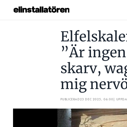
ELFELSKALENDERN LUCKA 23: ”ÄR INGEN OROLIG SJÄL,
Elfelskal
Prenumerera
”Är ingen 
Hantera prenumeration
skarv, wa
Lediga jobb
mig nerv
Annonsera
Läs E-tidningen
PUBLICERAD
23 DEC 2025, 06:00
| UPPD
Om tidningen
Kontakt
Personuppgifter