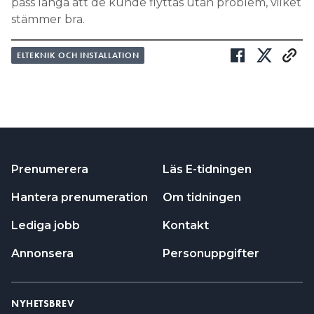
pass långa att de kunde flyttas utan problem, vilket
stämmer bra.
ELTEKNIK OCH INSTALLATION
Prenumerera
Läs E-tidningen
Hantera prenumeration
Om tidningen
Lediga jobb
Kontakt
Annonsera
Personuppgifter
NYHETSBREV