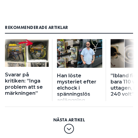
REKOMMENDERADE ARTIKLAR
Svarar på
Han löste
”Ibland fic
kritiken: ”Inga
mysteriet efter
bara 110 vol
problem att se
elchock i
uttagen, i
märkningen”
spänningslös
240 volt”
anläggning