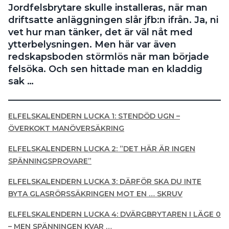
Jordfelsbrytare skulle installeras, när man
Search for:
driftsatte anläggningen slår jfb:n ifrån. Ja, ni
vet hur man tänker, det är väl nåt med
ytterbelysningen. Men här var även
redskapsboden störmlös när man började
SEARCH
felsöka. Och sen hittade man en kladdig
sak …
ELFELSKALENDERN LUCKA 1: STENDÖD UGN –
ÖVERKOKT MANÖVERSÄKRING
ELFELSKALENDERN LUCKA 2: ”DET HÄR ÄR INGEN
SPÄNNINGSPROVARE”
ELFELSKALENDERN LUCKA 3: DÄRFÖR SKA DU INTE
BYTA GLASRÖRSSÄKRINGEN MOT EN … SKRUV
ELFELSKALENDERN LUCKA 4: DVÄRGBRYTAREN I LÄGE 0
– MEN SPÄNNINGEN KVAR …