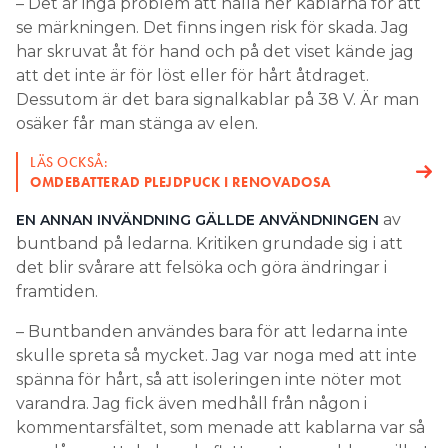
– Det är inga problem att hålla ner kablarna för att
se märkningen. Det finns ingen risk för skada. Jag
har skruvat åt för hand och på det viset kände jag
att det inte är för löst eller för hårt åtdraget.
Dessutom är det bara signalkablar på 38 V. Är man
osäker får man stänga av elen.
LÄS OCKSÅ:
OMDEBATTERAD PLEJDPUCK I RENOVADOSA
av
EN ANNAN INVÄNDNING GÄLLDE ANVÄNDNINGEN
buntband på ledarna. Kritiken grundade sig i att
det blir svårare att felsöka och göra ändringar i
framtiden.
– Buntbanden användes bara för att ledarna inte
skulle spreta så mycket. Jag var noga med att inte
spänna för hårt, så att isoleringen inte nöter mot
varandra. Jag fick även medhåll från någon i
kommentarsfältet, som menade att kablarna var så