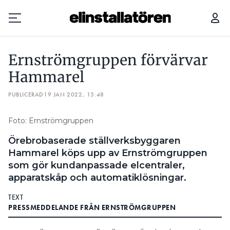
ERNSTRÖMGRUPPEN FÖRVÄRVAR HAMMAREL
Ernströmgruppen förvärvar
Prenumerera
Hammarel
PUBLICERAD
Hantera prenumeration
19 JAN 2022, 15:48
Lediga jobb
Foto: Ernströmgruppen
Örebrobaserade ställverksbyggaren
Annonsera
Hammarel köps upp av Ernströmgruppen
som gör kundanpassade elcentraler,
Läs E-tidningen
apparatskåp och automatiklösningar.
TEXT
Om tidningen
PRESSMEDDELANDE FRÅN ERNSTRÖMGRUPPEN
Kontakt
Personuppgifter