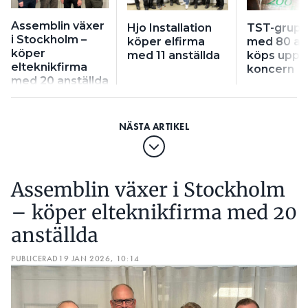
Assemblin växer
Hjo Installation
TST-grup
i Stockholm –
köper elfirma
med 80 an
köper
med 11 anställda
köps upp 
elteknikfirma
koncern
med 20 anställda
Assemblin växer i Stockholm
– köper elteknikfirma med 20
anställda
PUBLICERAD
19 JAN 2026, 10:14