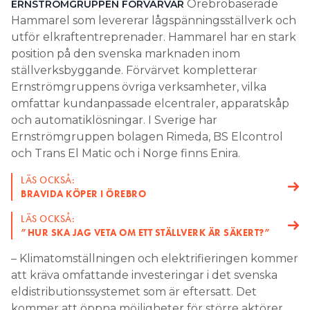
Örebrobaserade
ERNSTRÖMGRUPPEN FÖRVÄRVAR
Hammarel som levererar lågspänningsställverk och
Search for:
utför elkraftentreprenader. Hammarel har en stark
position på den svenska marknaden inom
ställverksbyggande. Förvärvet kompletterar
SEARCH
Ernströmgruppens övriga verksamheter, vilka
omfattar kundanpassade elcentraler, apparatskåp
och automatiklösningar. I Sverige har
Ernströmgruppen bolagen Rimeda, BS Elcontrol
och Trans El Matic och i Norge finns Enira.
LÄS OCKSÅ:
BRAVIDA KÖPER I ÖREBRO
LÄS OCKSÅ:
”HUR SKA JAG VETA OM ETT STÄLLVERK ÄR SÄKERT?”
– Klimatomställningen och elektrifieringen kommer
att kräva omfattande investeringar i det svenska
eldistributionssystemet som är eftersatt. Det
kommer att öppna möjligheter för större aktörer