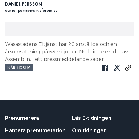
DANIEL PERSSON
daniel.persson@vvsforum.se
Wasastadens Eltjänst har 20 anställda och en
årsomsättning på 53 miljoner. Nu blir de en del av
Assemblin. I ett pressmeddelande säger
Wasastadens Eltjänsts vd Bengt Ström att det är ett
NÄRINGSLIV
bra sätt att säkerställa en fortsatt positiv
utveckling.
LÄS OCKSÅ:
KARTLÄGGNING AV OMSÄTTNING 2024: LANDETS 30
STÖRSTA KONCERNER INOM INSTALLATION
LÄS OCKSÅ:
Prenumerera
Läs E-tidningen
7 SAKER SOM UTMÄRKER BRANSCHENS STÖRSTA
FÖRETAG
Hantera prenumeration
Om tidningen