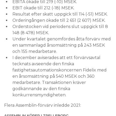
EBITA ökade till 219 (-10) MSEK.
EBIT ökade till 212 (-18) MSEK.
Resultat efter skatt uppgick till 114 (-51) MSEK.
Orderingången ökade till 2 651 (2 607) MSEK.
Orderstocken vid periodens slut uppgick till 8
148 (8 478) MSEK.
Under kvartalet genomfördes åtta förvärv med
en sammanlagd årsomsättning på 243 MSEK
och 155 medarbetare.
I december aviserades att ett förvärvsavtal
tecknats avseende den finska
fastighetsautomationskoncernen Fidelix med
en årsomsättning på 540 MSEK och 360
medarbetare. Transaktionen kräver
godkännande av den finska
konkurrensmyndigheten.
Flera Assemblin-förvärv inledde 2021:
ASSEMBLIN KÖPER I TRELLEBORG