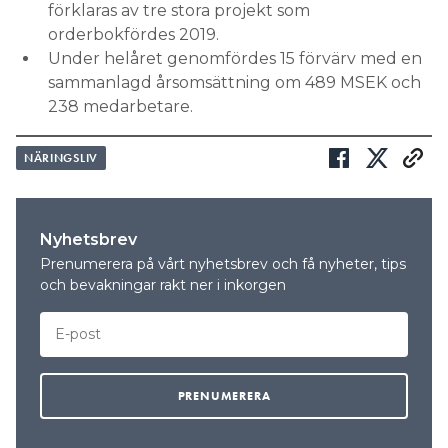
förklaras av tre stora projekt som
orderbokfördes 2019.
Under helåret genomfördes 15 förvärv med en
sammanlagd årsomsättning om 489 MSEK och
238 medarbetare.
NÄRINGSLIV
Nyhetsbrev
Prenumerera på vårt nyhetsbrev och få nyheter, tips
och bevakningar rakt ner i inkorgen