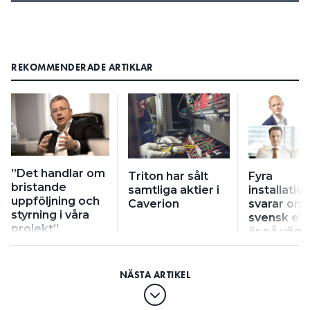
REKOMMENDERADE ARTIKLAR
”Det handlar om
Triton har sålt
Fyra
bristande
samtliga aktier i
installati
uppföljning och
Caverion
svarar om 
styrning i våra
svensk ek
projekt”
är på väg