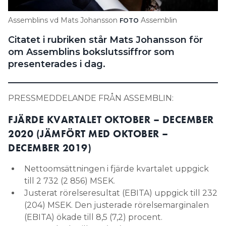
Search for:
Assemblins vd Mats Johansson
Assemblin
FOTO
Citatet i rubriken står Mats Johansson för
om Assemblins bokslutssiffror som
SEARCH
presenterades i dag.
PRESSMEDDELANDE FRÅN ASSEMBLIN:
FJÄRDE KVARTALET OKTOBER – DECEMBER
2020 (JÄMFÖRT MED OKTOBER –
DECEMBER 2019)
Nettoomsättningen i fjärde kvartalet uppgick
till 2 732 (2 856) MSEK.
Justerat rörelseresultat (EBITA) uppgick till 232
(204) MSEK. Den justerade rörelsemarginalen
(EBITA) ökade till 8,5 (7,2) procent.