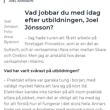
JOEL JÖNSSON
Vad jobbar du med idag
efter utbildningen, Joel
Joel
Jönsson?
Jönsson.
Foto:
Anna
– Jag hade turen att få ett arbete på
Byström
företaget Provektor, som är en del av
Soltech, och är verksamma i flera orter mellan Skara
och Örebro. Men jag är anställd hos deras
verksamhet i Malmö.
Vad har varit svårast på utbildningen?
– Praktiskt ellära var ganska tung i början, med
väldigt mycket fakta att lära sig på kort tid.
Elektriker kanske inte tänker på allt inom praktisk
ellära på jobbet, men det är viktigt att ha med sig
för att förstå hur el fungerar i det stora hela. Annars
hade jag mest svårigheter med motorstyrning och