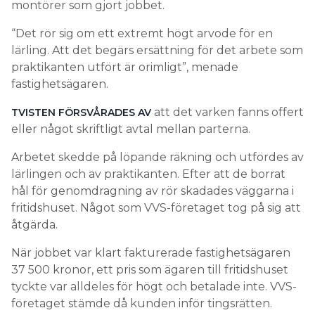
montörer som gjort jobbet.
“Det rör sig om ett extremt högt arvode för en
lärling. Att det begärs ersättning för det arbete som
praktikanten utfört är orimligt”, menade
fastighetsägaren.
att det varken fanns offert
TVISTEN FÖRSVÅRADES AV
eller något skriftligt avtal mellan parterna.
Arbetet skedde på löpande räkning och utfördes av
lärlingen och av praktikanten. Efter att de borrat
hål för genomdragning av rör skadades väggarna i
fritidshuset. Något som VVS-företaget tog på sig att
åtgärda.
När jobbet var klart fakturerade fastighetsägaren
37 500 kronor, ett pris som ägaren till fritidshuset
tyckte var alldeles för högt och betalade inte. VVS-
företaget stämde då kunden inför tingsrätten.