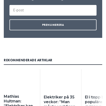
REKOMMENDERADE ARTIKLAR
Mathias
Elektriker på 35
El i topp b
Hultman:
veckor: ”Man
populäras
”Elektriker kan