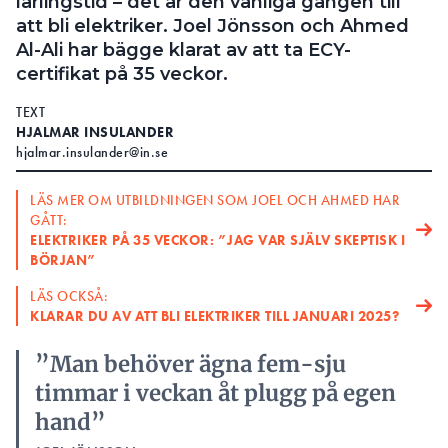
lärlingstid – det är den vanliga gången till
att bli elektriker. Joel Jönsson och Ahmed
Al-Ali har bägge klarat av att ta ECY-
certifikat på 35 veckor.
TEXT
HJALMAR INSULANDER
hjalmar.insulander@in.se
LÄS MER OM UTBILDNINGEN SOM JOEL OCH AHMED HAR
GÅTT:
ELEKTRIKER PÅ 35 VECKOR: ”JAG VAR SJÄLV SKEPTISK I
BÖRJAN”
LÄS OCKSÅ:
KLARAR DU AV ATT BLI ELEKTRIKER TILL JANUARI 2025?
”Man behöver ägna fem-sju
timmar i veckan åt plugg på egen
hand”