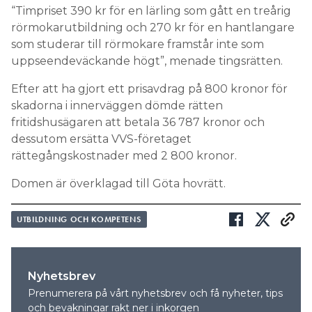
“Timpriset 390 kr för en lärling som gått en treårig
rörmokarutbildning och 270 kr för en hantlangare
som studerar till rörmokare framstår inte som
uppseendeväckande högt”, menade tingsrätten.
Efter att ha gjort ett prisavdrag på 800 kronor för
skadorna i innerväggen dömde rätten
fritidshusägaren att betala 36 787 kronor och
dessutom ersätta VVS-företaget
rättegångskostnader med 2 800 kronor.
Domen är överklagad till Göta hovrätt.
UTBILDNING OCH KOMPETENS
Nyhetsbrev
Prenumerera på vårt nyhetsbrev och få nyheter, tips
och bevakningar rakt ner i inkorgen