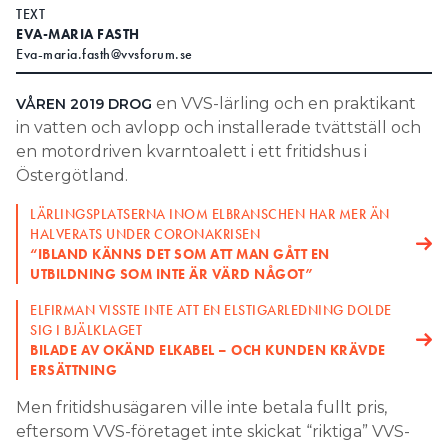
TEXT
Search for:
EVA-MARIA FASTH
Eva-maria.fasth@vvsforum.se
en VVS-lärling och en praktikant
VÅREN 2019 DROG
SEARCH
in vatten och avlopp och installerade tvättställ och
en motordriven kvarntoalett i ett fritidshus i
Östergötland.
LÄRLINGSPLATSERNA INOM ELBRANSCHEN HAR MER ÄN
HALVERATS UNDER CORONAKRISEN
“IBLAND KÄNNS DET SOM ATT MAN GÅTT EN
UTBILDNING SOM INTE ÄR VÄRD NÅGOT”
ELFIRMAN VISSTE INTE ATT EN ELSTIGARLEDNING DOLDE
SIG I BJÄLKLAGET
BILADE AV OKÄND ELKABEL – OCH KUNDEN KRÄVDE
ERSÄTTNING
Men fritidshusägaren ville inte betala fullt pris,
eftersom VVS-företaget inte skickat “riktiga” VVS-