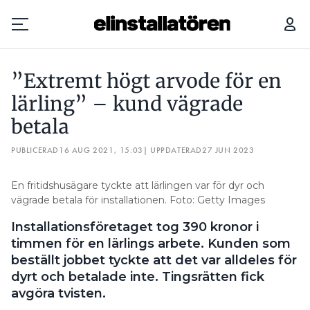
”EXTREMT HÖGT ARVODE FÖR EN LÄRLING” – KUND VÄGRADE BETALA
”Extremt högt arvode för en
Prenumerera
lärling” – kund vägrade
betala
Hantera prenumeration
PUBLICERAD
16 AUG 2021, 15:03
| UPPDATERAD
27 JUN 2023
Lediga jobb
En fritidshusägare tyckte att lärlingen var för dyr och
Annonsera
vägrade betala för installationen. Foto: Getty Images
Installationsföretaget tog 390 kronor i
Läs E-tidningen
timmen för en lärlings arbete. Kunden som
beställt jobbet tyckte att det var alldeles för
Om tidningen
dyrt och betalade inte. Tingsrätten fick
Kontakt
avgöra tvisten.
Personuppgifter