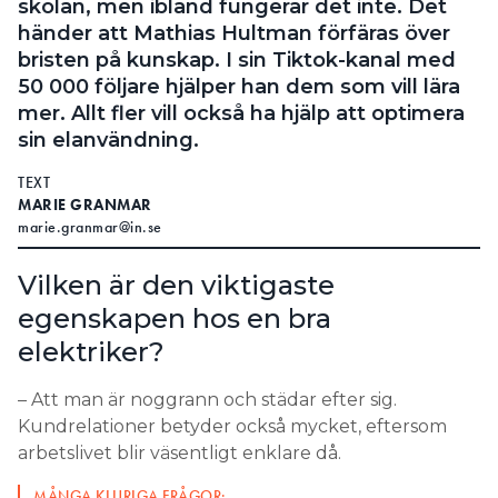
skolan, men ibland fungerar det inte. Det
händer att Mathias Hultman förfäras över
bristen på kunskap. I sin Tiktok-kanal med
50 000 följare hjälper han dem som vill lära
mer. Allt fler vill också ha hjälp att optimera
sin elanvändning.
TEXT
MARIE GRANMAR
marie.granmar@in.se
Vilken är den viktigaste
egenskapen hos en bra
elektriker?
– Att man är noggrann och städar efter sig.
Kundrelationer betyder också mycket, eftersom
arbetslivet blir väsentligt enklare då.
MÅNGA KLURIGA FRÅGOR: