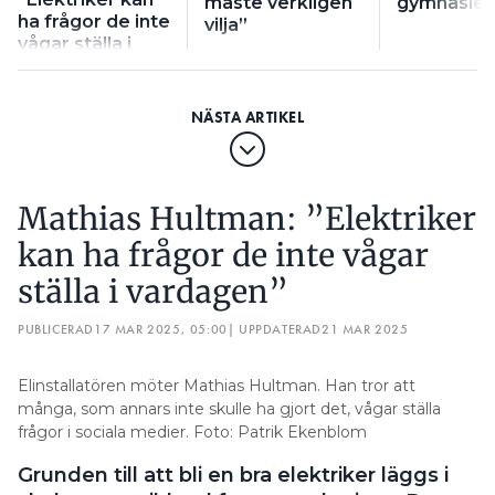
måste verkligen
gymnasie
ha frågor de inte
vilja”
vågar ställa i
vardagen”
Mathias Hultman: ”Elektriker
kan ha frågor de inte vågar
ställa i vardagen”
PUBLICERAD
17 MAR 2025, 05:00
| UPPDATERAD
21 MAR 2025
Elinstallatören möter Mathias Hultman. Han tror att
många, som annars inte skulle ha gjort det, vågar ställa
frågor i sociala medier. Foto: Patrik Ekenblom
Grunden till att bli en bra elektriker läggs i