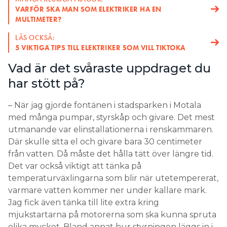
VARFÖR SKA MAN SOM ELEKTRIKER HA EN
MULTIMETER?
LÄS OCKSÅ:
5 VIKTIGA TIPS TILL ELEKTRIKER SOM VILL TIKTOKA
Vad är det svåraste uppdraget du
har stött på?
– När jag gjorde fontänen i stadsparken i Motala
med många pumpar, styrskåp och givare. Det mest
utmanande var elinstallationerna i renskammaren.
Där skulle sitta el och givare bara 30 centimeter
från vatten. Då måste det hålla tätt över längre tid.
Det var också viktigt att tänka på
temperaturväxlingarna som blir när utetempererat,
varmare vatten kommer ner under kallare mark.
Jag fick även tänka till lite extra kring
mjukstartarna på motorerna som ska kunna spruta
olika mycket. Bland annat hur styrningen läggs in i