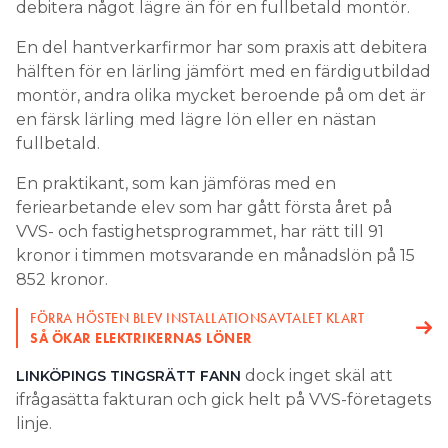
debitera något lägre än för en fullbetald montör.
En del hantverkarfirmor har som praxis att debitera
hälften för en lärling jämfört med en färdigutbildad
montör, andra olika mycket beroende på om det är
en färsk lärling med lägre lön eller en nästan
fullbetald.
En praktikant, som kan jämföras med en
feriearbetande elev som har gått första året på
VVS- och fastighetsprogrammet, har rätt till 91
kronor i timmen motsvarande en månadslön på 15
852 kronor.
FÖRRA HÖSTEN BLEV INSTALLATIONSAVTALET KLART
SÅ ÖKAR ELEKTRIKERNAS LÖNER
dock inget skäl att
LINKÖPINGS TINGSRÄTT FANN
ifrågasätta fakturan och gick helt på VVS-företagets
linje.