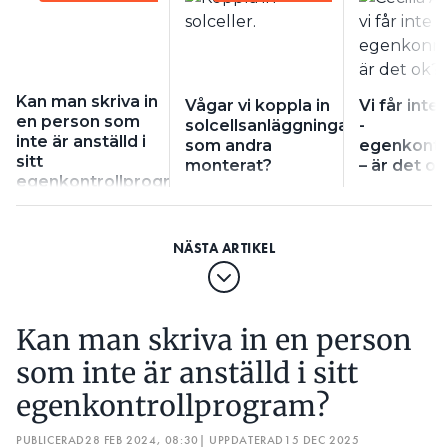
Kan man skriva in
Vågar vi koppla in
Vi får inte
en person som
solcellsanläggningar
­
inte är anställd i
som andra
egenkontr
sitt
monterat?
– är det ok
egenkontrollprogram?
Kan man skriva in en person
som inte är anställd i sitt
egenkontrollprogram?
PUBLICERAD
28 FEB 2024, 08:30
| UPPDATERAD
15 DEC 2025