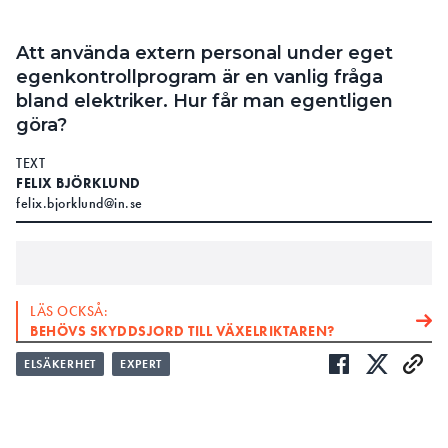
Att använda extern personal under eget
egenkontrollprogram är en vanlig fråga
bland elektriker. Hur får man egentligen
göra?
TEXT
FELIX BJÖRKLUND
felix.bjorklund@in.se
LÄS OCKSÅ:
BEHÖVS SKYDDSJORD TILL VÄXELRIKTAREN?
ELSÄKERHET
EXPERT
LÄS OCKSÅ:
”MISSUPPFATTNING ATT NYA FÖRESKRIFTEN INNEBÄR
LÄTTNADER”
Kan man skriva in en person i sitt
FRÅGA: