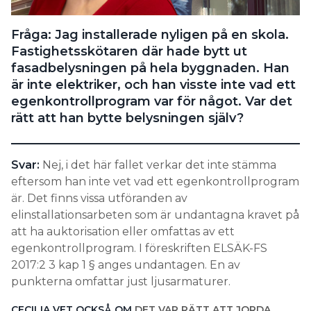
Search for:
Fråga: Jag installerade ­nyligen på en skola.
Fastighetsskötaren där hade bytt ut
fasadbelysningen på hela byggnaden. Han
SEARCH
är inte elektriker, och han visste inte vad ett
egenkontrollprogram var för något. Var det
rätt att han bytte belysningen själv?
Svar:
Nej, i det här fallet verkar det inte stämma
eftersom han inte vet vad ett egenkontrollprogram
är. Det finns vissa utföranden av
elinstallationsarbeten som är undantagna kravet på
att ha auktorisation eller omfattas av ett
egenkontrollprogram. I föreskriften ELSÄK-FS
2017:2 3 kap 1 § anges undantagen. En av
punkterna omfattar just ljusarmaturer.
CECILIA VET OCKSÅ OM
DET VAR RÄTT ATT JORDA