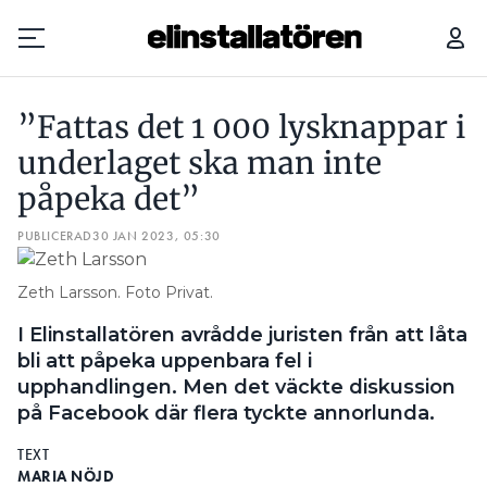
”FATTAS DET 1 000 LYSKNAPPAR I UNDERLAGET SKA MAN INTE PÅPEKA DET”
QUI
”Fattas det 1 000 lysknappar i
Prenumerera
underlaget ska man inte
påpeka det”
Hantera prenumeration
PUBLICERAD
30 JAN 2023, 05:30
Lediga jobb
Zeth Larsson. Foto Privat.
Annonsera
I Elinstallatören avrådde juristen från att låta
Läs E-tidningen
bli att påpeka uppenbara fel i
upphandlingen. Men det väckte diskussion
på Facebook där flera tyckte annorlunda.
Om tidningen
Kontakt
TEXT
Personuppgifter
MARIA NÖJD