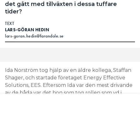
det gått med tillväxten i dessa tuffare
tider?
TEXT
LARS-GÖRAN HEDIN
lars-goran.hedin@farandole.se
Ida Norström tog hjälp av en äldre kollega, Staffan
Shager, och startade företaget Energy Effective
Solutions, EES. Eftersom Ida var den mest drivande
av de båda var det hon som tog rollen som vd i
företaget, och hon hade höga ambitioner för sitt
företagsprojekt.
Vi fångar Ida när hon är på väg in i
säkerhetskontrollen på Arlanda. Hon är på väg till
Riga för att kolla vad några leverantörer av