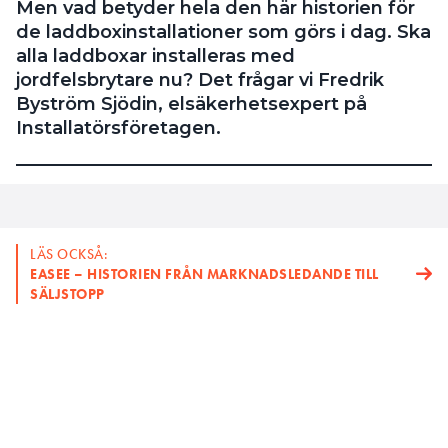
Men vad betyder hela den här historien för
till utsatta delar kan betraktas som ”isolerade” från
de laddboxinstallationer som görs i dag. Ska
huvudjordningsskenan. De kan inte driva någon
alla laddboxar installeras med
farlig ström genom människokroppen om ett elfel
jordfelsbrytare nu? Det frågar vi Fredrik
uppstår. Mät!
Byström Sjödin, elsäkerhetsexpert på
Installatörsföretagen.
Om resistansen är mindre än 4 kΩ kan det bero på
att den ledande delen redan är ansluten till
byggnadens skyddsledarsystem. Ta reda på om den
är det! Om så inte är fallet ska det åtgärdas.
Exempel på sådana här ledande delar är vatten-
LÄS OCKSÅ:
och avloppsrör i metall.
EASEE – HISTORIEN FRÅN MARKNADSLEDANDE TILL
SÄLJSTOPP