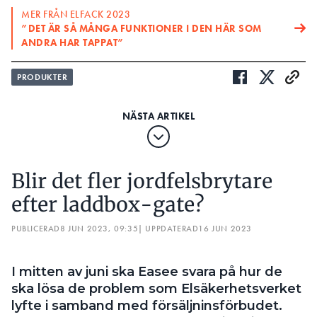
• 50 kvadrat för stål.
MER FRÅN ELFACK 2023
”DET ÄR SÅ MÅNGA FUNKTIONER I DEN HÄR SOM
Det finns en övre gräns också: 25 kvadrat för koppar
ANDRA HAR TAPPAT”
eller motsvarande ledningsförmåga för andra
metaller.
PRODUKTER
Skyddsutjämningsledare som ansluts till
huvudjordningsskenan ska dimensioneras med
hänsyn till skyddsjordsledararean från byggnadens
huvudcentral. Man behöver inte ta hänsyn till
arean på inkommande servis eller huvudledning.
Blir det fler jordfelsbrytare
VANLIGA MISSUPPFATTNINGAR:
efter laddbox-gate?
SLÖSAR DU OCKSÅ TID PÅ ONÖDIG
SKYDDSUTJÄMNING?
PUBLICERAD
8 JUN 2023, 09:35
| UPPDATERAD
16 JUN 2023
Ledande delar inte
I mitten av juni ska Easee svara på hur de
resistansmätta
ska lösa de problem som Elsäkerhetsverket
lyfte i samband med försäljninsförbudet.
Ledande delar som har en högre resistans än 4 kΩ