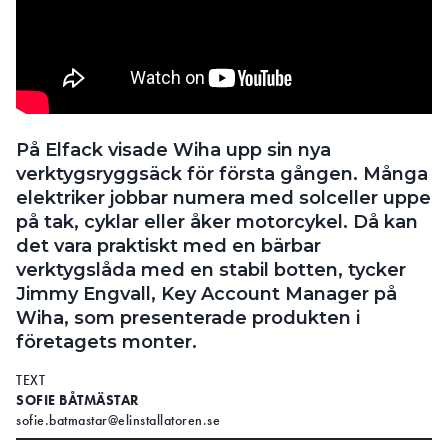
sammankopplad när skyddsutjämning ska utföras,
med skruv-, kläm- eller svetsförband. Utan en
sådan sammankoppling ska man inte
skyddsutjämna.
Fel
På Elfack visade Wiha upp sin nya
dimension
verktygsryggsäck för första gången. Många
Huvudjordningsskenan är
hjärtat i elinstallationens
elektriker jobbar numera med solceller uppe
på kablarna
potentialutjämningssystem.
på tak, cyklar eller åker motorcykel. Då kan
Foro: Lars-Göran Hedin
det vara praktiskt med en bärbar
verktygslåda med en stabil botten, tycker
Elinstallationsreglerna föreskriver att en kabel som
Jimmy Engvall, Key Account Manager på
ska anslutas till huvudjordningsskena ska ha en
Wiha, som presenterade produkten i
ledararea som är minst hälften så stor som den
företagets monter.
största skyddsjordledaren i installationen, men
minst ska den vara:
TEXT
SOFIE BÅTMÄSTAR
• 6 kvadrat för kopparledare
sofie.batmastar@elinstallatoren.se
• 16 kvadrat för aluminium