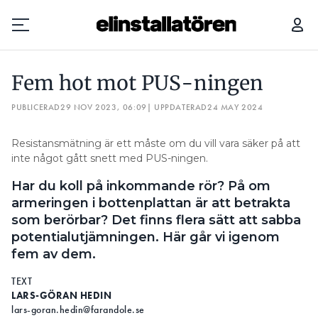
FEM HOT MOT PUS-NINGEN
”SMIDIG FÖR FOLK SOM SPRIN
Fem hot mot PUS-ningen
Prenumerera
PUBLICERAD
29 NOV 2023, 06:09
| UPPDATERAD
24 MAY 2024
Hantera prenumeration
Resistansmätning är ett måste om du vill vara säker på att
inte något gått snett med PUS-ningen.
Lediga jobb
Har du koll på inkommande rör? På om
Annonsera
armeringen i bottenplattan är att betrakta
som berörbar? Det finns flera sätt att sabba
Läs E-tidningen
potentialutjämningen. Här går vi igenom
fem av dem.
Om tidningen
TEXT
Kontakt
LARS-GÖRAN HEDIN
lars-goran.hedin@farandole.se
Personuppgifter