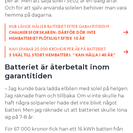
per år. Men att sälja solel i SE02 är en dålig affär.
Och för att själv använda solelen behöver man vara
hemma på dagarna.
HUR LÄNGE HÅLLER BATTERIET EFTER GARANTITIDEN?
CHALMERSFORSKAREN: DÄRFÖR DÖR INTE
HEMBATTERIET PLÖTSLIGT EFTER 10 ÅR
HAN SPARAR 20 000 KRONOR PER ÅR PÅ BATTERIET
5 SKÄL TILL STORT HEMBATTERI: ”KAN HÅLLA I 40 ÅR”
Batteriet är återbetalt inom
garantitiden
– Jag kunde bara ladda elbilen med solel på helgen.
Jag räknade fram och tillbaka. Om vi inte skulle ha
haft några solpaneler hade det inte blivit något
batteri. Men jag räknade ut att batteriet skulle löna
sig på 7-8 år.
För 67 000 kronor fick han ett 16 kWh batteri från