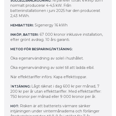
16 paneler totalt 6 kWp som
SOLCELLSANLÄGGNING:
normalt producerar 4-4,5 kW. Från
batteriinstallationen i juni 2025 har den producerat
2,43 MWh.
Sigenergy 16 kWh
HEMBATTERI:
67 000 kronor inklusive installation,
INKÖP, BATTERI:
efter grönt avdrag. 10 års garanti.
METOD FÖR BESPARING/INTJÄNING:
Öka egenanvändning av solel i hushållet.
Öka egenanvändning av solel till att ladda elbil.
När effekttariffer införs: Kapa effekttoppar.
I
Lågt räknat i dag 600 kr per månad, 7
NTJÄNING:
200 kr per år utan effekttariffer. Med effekttariffer:
750 kronor per månad eller 9 000 kronor per år.
Risken är att batteriets värmare sänker
HOT:
intjäningen under vintermånaderna och förlänger