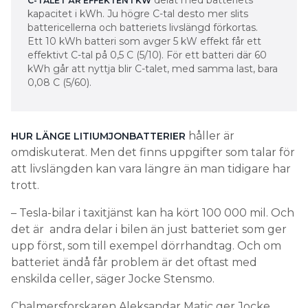
delat med batteriets
C-TALET ÄR EFFEKTEN I KW
sportigt, då kan ditt batteri räcka kortare än om du
kapacitet i kWh. Ju högre C-tal desto mer slits
kör vårdat. I en modern elbil finns ett BMS, ett
battericellerna och batteriets livslängd förkortas.
battery managment system, som ser till att
Ett 10 kWh batteri som avger 5 kW effekt får ett
effektivt C-tal på 0,5 C (5/10). För ett batteri där 60
laddningen inte går för snabbt och som övervakar
kWh går att nyttja blir C-talet, med samma last, bara
temperaturen.
0,08 C (5/60).
Garantin är kopplad till
batteriets prestanda och C-tal
håller är
HUR LÄNGE LITIUMJONBATTERIER
omdiskuterat. Men det finns uppgifter som talar för
– En tillverkare kan till exempel speca att en
att livslängden kan vara längre än man tidigare har
battericell håller 5 000 cykler om den cyklas med
trott.
en hastighet på 1 C och att den inte cyklar med 2 C
oftare än ett visst antal gånger.
– Tesla-bilar i taxitjänst kan ha kört 100 000 mil. Och
det är andra delar i bilen än just batteriet som ger
Vad är C-talet och hur påverkar
upp först, som till exempel dörrhandtag. Och om
det livslängden?
batteriet ändå får problem är det oftast med
enskilda celler, säger Jocke Stensmo.
C-talet är ett mått på hur snabbt batteriet laddas
och laddas ur, det vill säga hur stor ström du drar
Chalmersforskaren Aleksandar Matic ger Jocke