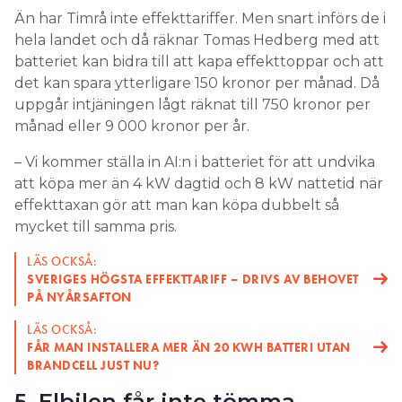
Än har Timrå inte effekttariffer. Men snart införs de i
hela landet och då räknar Tomas Hedberg med att
batteriet kan bidra till att kapa effekttoppar och att
det kan spara ytterligare 150 kronor per månad. Då
uppgår intjäningen lågt räknat till 750 kronor per
månad eller 9 000 kronor per år.
– Vi kommer ställa in AI:n i batteriet för att undvika
att köpa mer än 4 kW dagtid och 8 kW nattetid när
effekttaxan gör att man kan köpa dubbelt så
mycket till samma pris.
LÄS OCKSÅ:
SVERIGES HÖGSTA EFFEKTTARIFF – DRIVS AV BEHOVET
PÅ NYÅRSAFTON
LÄS OCKSÅ:
FÅR MAN INSTALLERA MER ÄN 20 KWH BATTERI UTAN
BRANDCELL JUST NU?
5. Elbilen får inte tömma