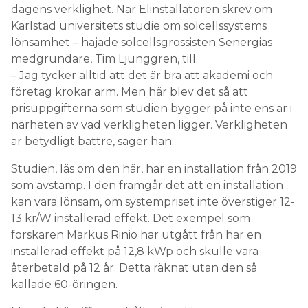
dagens verklighet. När Elinstallatören skrev om
Därför gäller det att ha koll på vilka laster som finns
Karlstad universitets studie om solcellssystems
i en anläggning. Om det ligger en baslast på 8 kW
lönsamhet – hajade solcellsgrossisten Senergias
för uppvärmning och annat och en elbil ska laddas
medgrundare, Tim Ljunggren, till.
med 11 kW över kvällen och natten så skulle
– Jag tycker alltid att det är bra att akademi och
toppeffekten fram till klockan tio kunna sänkas till
företag krokar arm. Men här blev det så att
10 kW med hjälp av ett batteri på 15 kWh. Vintertid
prisuppgifterna som studien bygger på inte ens är i
skulle det då innebära en sänkning av effekttariffen
närheten av vad verkligheten ligger. Verkligheten
med 600 kronor per månad eller mer, beroende på
är betydligt bättre, säger han.
hur det aktuella nätbolaget prissatt sin effekttaxa.
Studien, läs om den här, har en installation från 2019
som avstamp. I den framgår det att en installation
kan vara lönsam, om systempriset inte överstiger 12-
13 kr/W installerad effekt. Det exempel som
forskaren Markus Rinio har utgått från har en
installerad effekt på 12,8 kWp och skulle vara
återbetald på 12 år. Detta räknat utan den så
kallade 60-öringen.