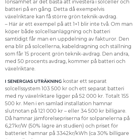
lönsamhet är det bästa att investera i solceller och
batteri på en gång. Detta då exempelvis
växelriktare kan få större grön teknik-avdrag.
– Här är ett exempel på att 1+1 blir inte två. Om man
köper både solcellsanläggning och batteri
samtidigt får man en uppdelning av fakturor. Den
ena blir på solcellerna, kabeldragning och ställning
som får 15 procent grön teknik-avdrag. Den andra,
med 50 procents avdrag, kommer på batteri och
växelriktare.
kostar ett separat
I SENERGIAS UTRÄKNING
solcellssystem 103 500 kr och ett separat batteri
med ny växelriktare ligger på 52 000 kr. Totalt 155
500 kr. Men i en samlad installation hamnar
slutnotan på 121 000 kr – eller 34 500 kr billigare.
Då hamnar jämförelsepriserna för solpanelerna på
6,27kr/W (50% lägre än studien) och priset för
batteriet hamnar på 3342kr/kWh (ca 30% billigare