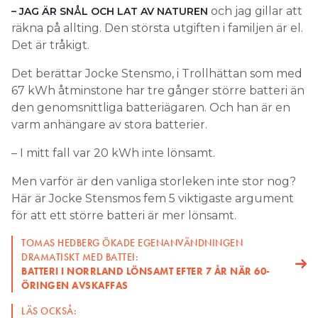
och jag gillar att
– JAG ÄR SNÅL OCH LAT AV NATUREN
Källa:
Chalmers
räkna på allting. Den största utgiften i familjen är el.
Det är tråkigt.
Det berättar Jocke Stensmo, i Trollhättan som med
Hög och låg temperatur och
67 kWh åtminstone har tre gånger större batteri än
väldigt snabb laddning skadar
den genomsnittliga batteriägaren. Och han är en
batteriets celler
varm anhängare av stora batterier.
– I mitt fall var 20 kWh inte lönsamt.
– Hög temperatur sliter på batteriet. Om det är
väldigt varmt accelererar de kemiska reaktionerna
Men varför är den vanliga storleken inte stor nog?
som ökar det inre motståndet i battericellerna.
Här är Jocke Stensmos fem 5 viktigaste argument
för att ett större batteri är mer lönsamt.
LÄS OCKSÅ:
FÅR MAN INSTALLERA MER ÄN 20 KWH BATTERI UTAN
TOMAS HEDBERG ÖKADE EGENANVÄNDNINGEN
BRANDCELL JUST NU?
DRAMATISKT MED BATTEI:
SNART KOMMER NATRIUMJON-BATTERIER
BATTERI I NORRLAND LÖNSAMT EFTER 7 ÅR NÄR 60-
TRE MILJÖVÄNLIGA BATTERITEKNIKER
ÖRINGEN AVSKAFFAS
Batterier skadas också av för låg
LÄS OCKSÅ: