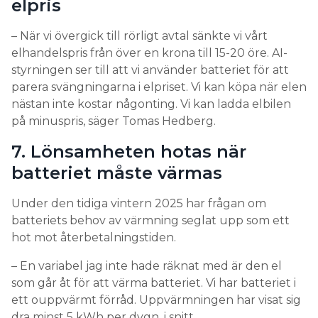
elpris
– När vi övergick till rörligt avtal sänkte vi vårt
elhandelspris från över en krona till 15-20 öre. AI-
styrningen ser till att vi använder batteriet för att
parera svängningarna i elpriset. Vi kan köpa när elen
nästan inte kostar någonting. Vi kan ladda elbilen
på minuspris, säger Tomas Hedberg.
7. Lönsamheten hotas när
batteriet måste värmas
Under den tidiga vintern 2025 har frågan om
batteriets behov av värmning seglat upp som ett
hot mot återbetalningstiden.
– En variabel jag inte hade räknat med är den el
som går åt för att värma batteriet. Vi har batteriet i
ett ouppvärmt förråd. Uppvärmningen har visat sig
dra minst 5 kWh per dygn, i snitt.