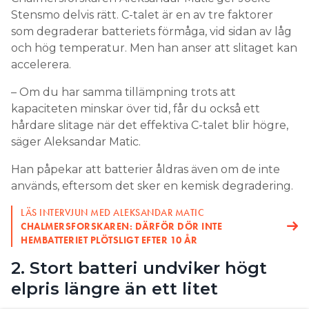
ur det. 1 C betyder att batteriet kan laddas ur på en
Stensmo delvis rätt. C-talet är en av tre faktorer
timme. För vissa stödtjänster behövs snabba
som degraderar batteriets förmåga, vid sidan av låg
batterier. Ju snabbare i- eller urladdning, alltså ju
och hög temperatur. Men han anser att slitaget kan
högre C-tal, desto större slitage.
accelerera.
”SNUDD PÅ SJÄLVFÖRSÖRJANDE MELLAN MARS OCH
– Om du har samma tillämpning trots att
OKTOBER”
kapaciteten minskar över tid, får du också ett
5 SKÄL TILL STORT HEMBATTERI: ”KAN HÅLLA I 40 ÅR”
hårdare slitage när det effektiva C-talet blir högre,
LÄS OCKSÅ:
säger Aleksandar Matic.
BATTERI I NORRLAND LÖNSAMT EFTER 7 ÅR NÄR 60-
ÖRINGEN AVSKAFFAS
Han påpekar att batterier åldras även om de inte
används, eftersom det sker en kemisk degradering.
Hur hänger batteriets storlek
ihop med hur hårt det slits?
LÄS INTERVJUN MED ALEKSANDAR MATIC
CHALMERSFORSKAREN: DÄRFÖR DÖR INTE
HEMBATTERIET PLÖTSLIGT EFTER 10 ÅR
– Har du ett större installerat energiinnehåll i ditt
system kan du ta ut mer effekt utan att belasta
2. Stort batteri undviker högt
batteriet lika hårt som om du har ett mindre
elpris längre än ett litet
batteri.