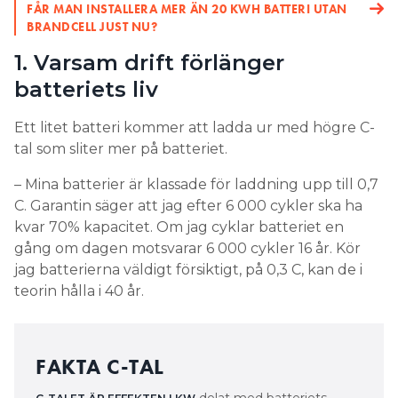
FÅR MAN INSTALLERA MER ÄN 20 KWH BATTERI UTAN
temperatur
BRANDCELL JUST NU?
1. Varsam drift förlänger
– Att ladda när det är väldigt kallt är skadligt för
batteriet.
batteriets liv
Kyla gör att de kemiska processerna i batteriet går
Ett litet batteri kommer att ladda ur med högre C-
långsammare och motståndet i cellerna ökar. Det
tal som sliter mer på batteriet.
gör batteriprestandan sämre i kallt väder. Men kyla
kan också bidra till att batteriet åldras.
– Mina batterier är klassade för laddning upp till 0,7
C. Garantin säger att jag efter 6 000 cykler ska ha
– Också väldigt snabb upp- och urladdning sliter
kvar 70% kapacitet. Om jag cyklar batteriet en
mycket på batteriet.
gång om dagen motsvarar 6 000 cykler 16 år. Kör
jag batterierna väldigt försiktigt, på 0,3 C, kan de i
Optimal temperatur och
teorin hålla i 40 år.
användning kan förlänga
batteriets livslängd
FAKTA C-TAL
– Om man jämför med ett elbilsbatteri kan man
säga att om du accelerar hela tiden och kör väldigt