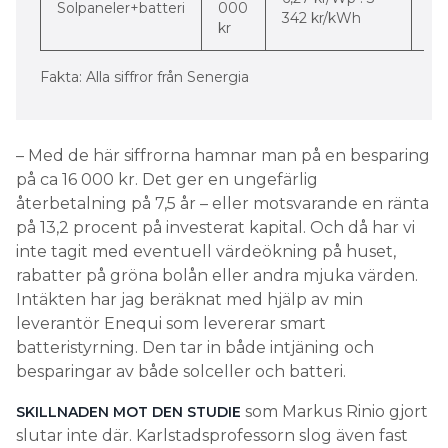
Solpaneler+batteri
000
-4
342 kr/kWh
kr
pr
Fakta: Alla siffror från Senergia
– Med de här siffrorna hamnar man på en besparing
på ca 16 000 kr. Det ger en ungefärlig
återbetalning på 7,5 år – eller motsvarande en ränta
på 13,2 procent på investerat kapital. Och då har vi
inte tagit med eventuell värdeökning på huset,
rabatter på gröna bolån eller andra mjuka värden.
Intäkten har jag beräknat med hjälp av min
leverantör Enequi som levererar smart
batteristyrning. Den tar in både intjäning och
besparingar av både solceller och batteri.
som Markus Rinio gjort
SKILLNADEN MOT DEN STUDIE
slutar inte där. Karlstadsprofessorn slog även fast