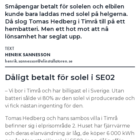
Småpengar betalt för solelen och elbilen
kunde bara laddas med solel på helgerna.
Då slog Tomas Hedberg i Timrå till på ett
hembatteri. Men ett hot mot att nå
lönsamhet har seglat upp.
TEXT
HENRIK SANNESSON
henrik.sannesson@elinstallatoren.se
Dåligt betalt för solel i SE02
– Vi bor i Timrå och har billigast el i Sverige. Utan
batteri sålde vi 80% av den solel vi producerade och
vi fick nästan ingenting för den.
Tomas Hedberg och hans sambos villa i Timrå
befinner sig i elprisområde 2. Huset har fjärrvärme
och deras elanvändning är låg, de köper 6 000 kWh