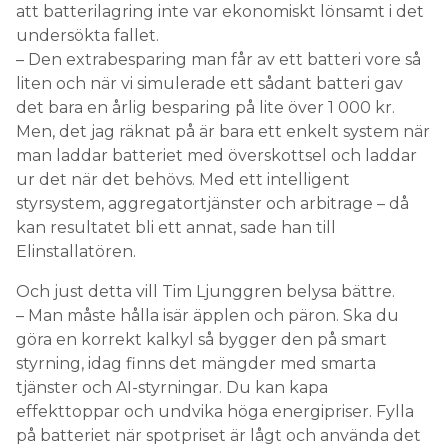
att batterilagring inte var ekonomiskt lönsamt i det
undersökta fallet.
– Den extrabesparing man får av ett batteri vore så
liten och när vi simulerade ett sådant batteri gav
det bara en årlig besparing på lite över 1 000 kr.
Men, det jag räknat på är bara ett enkelt system när
man laddar batteriet med överskottsel och laddar
ur det när det behövs. Med ett intelligent
styrsystem, aggregatortjänster och arbitrage – då
kan resultatet bli ett annat, sade han till
Elinstallatören.
Och just detta vill Tim Ljunggren belysa bättre.
– Man måste hålla isär äpplen och päron. Ska du
göra en korrekt kalkyl så bygger den på smart
styrning, idag finns det mängder med smarta
tjänster och AI-styrningar. Du kan kapa
effekttoppar och undvika höga energipriser. Fylla
på batteriet när spotpriset är lågt och använda det