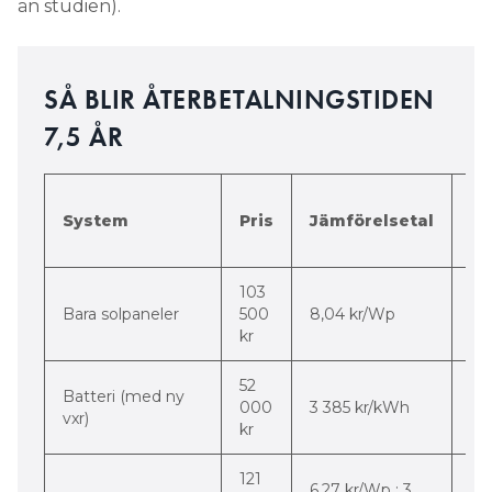
än studien).
SÅ BLIR ÅTERBETALNINGSTIDEN
7,5 ÅR
Di
System
Pris
Jämförelsetal
m
st
103
-56
Bara solpaneler
500
8,04 kr/Wp
pr
kr
52
Batteri (med ny
-3
000
3 385 kr/kWh
vxr)
pr
kr
121
-50
6,27 kr/Wp : 3