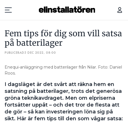
FEM TIPS FÖR DIG SOM VILL SATSA PÅ BATTERILAGER
GROSS
Fem tips för dig som vill satsa
Prenumerera
på batterilager
PUBLICERAD
Hantera prenumeration
5 DEC 2022, 08:00
Lediga jobb
Enequi-anläggning med batterilager från Nilar. Foto: Daniel
Roos.
Annonsera
I dagsläget är det svårt att räkna hem en
satsning på batterilager, trots det generösa
Läs E-tidningen
gröna teknikavdraget. Men om elpriserna
fortsätter uppåt – och det tror de flesta att
de gör – så kan investeringen löna sig på
Om tidningen
sikt. Här är fem tips till den som vågar satsa:
Kontakt
Personuppgifter