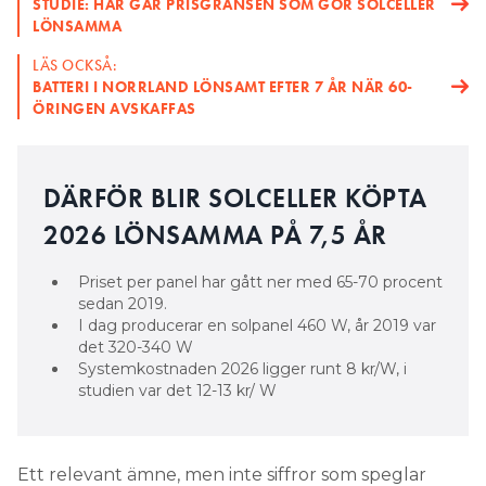
STUDIE: HÄR GÅR PRISGRÄNSEN SOM GÖR SOLCELLER
LÖNSAMMA
5. Dimensionering
LÄS OCKSÅ:
BATTERI I NORRLAND LÖNSAMT EFTER 7 ÅR NÄR 60-
Den som vill ha ett batterilager för att öka
ÖRINGEN AVSKAFFAS
egenanvändningen av egen solel bör välja ett
batteri som rymmer lika många kilowattimmar som
toppeffekten på solpanelerna; 10 kWp i effekt ger
DÄRFÖR BLIR SOLCELLER KÖPTA
optimalt resultat med ett batteri på 10 kWh. Vid
den storleken har forskare vid Chalmers påvisat att
2026 LÖNSAMMA PÅ 7,5 ÅR
egenanvändningen ökar med 20 procent, för att
sedan gradvis avta vid större lagringskapacitet på
Priset per panel har gått ner med 65-70 procent
batteriet.
sedan 2019.
I dag producerar en solpanel 460 W, år 2019 var
Med effekttariffer blir förtjänsten med ett batteri
det 320-340 W
större. Flera elnätsbolag har redan infört sådana
Systemkostnaden 2026 ligger runt 8 kr/W, i
och de debiterar i flera fall över en hundralapp per
studien var det 12-13 kr/ W
kW i effektavgiftt under höglasttid. Att i ett sådant
läge kunna sänka sitt maximala effektuttag med
hjälp av ett batteri kan ge stora besparingar på
Ett relevant ämne, men inte siffror som speglar
nätavgiften.