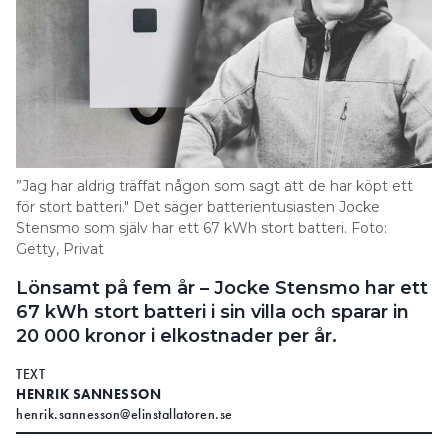
kapaciteten som du hade dag 1. Det kommer inte
att vara en plötslig störtdykning i kapacitet.
FAKTA ALEKSANDAR MATIC
i fysik och chef
ALEKSANDAR MATIC ÄR PROFESSOR
för avdelningen materialfysik vid Chalmers tekniska
”Jag har aldrig träffat någon som sagt att de har köpt ett
högskola i Göteborg. Han leder forskningen på
för stort batteri." Det säger batterientusiasten Jocke
batterier och fokus ligger på nästa generations
Stensmo som själv har ett 67 kWh stort batteri. Foto:
batteriteknik.
Getty, Privat
– Om vi ska kunna utveckla nästa generations
Lönsamt på fem år – Jocke Stensmo har ett
batterier, måste vi jobba med riktiga problem och
ständigt förbättra materialegenskaperna. Dagens
67 kWh stort batteri i sin villa och sparar in
batterier är för stora, tunga, dyra och
20 000 kronor i elkostnader per år.
energiinnehållet kan förbättras. Min dröm är att få
fram ett miljömässigt hållbart batteri som gör det
TEXT
möjligt att köra 800 kilometer på en laddning.
HENRIK SANNESSON
Sedan ska det gå att ladda om det på en timme. Då
henrik.sannesson@elinstallatoren.se
hade vi inte behövt några fossila bränslen. Vi är inte
alls där i dag.