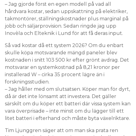
– Jag gjorde först en egen modell på vad all
hårdvara kostar, sedan uppskattning på elektriker,
takmontörer, ställningskostnader plus marginal på
jobb och säljarprovision. Sedan ringde jag upp
Inovèla och Elteknik i Lund för att få deras input.
Så vad kostar då ett system 2026? Om du enbart
skulle köpa motsvarande mängd paneler blev
kostnaden i snitt 103 500 kr efter grönt avdrag. Det
motsvarar en systemkostnad på 8,21 kronor per
installerad W – cirka 35 procent lägre än i
forskningsstudien.
– Jag håller med om slutsatsen. Köper man för dyrt,
då är det inte lönsamt att investera. Det gäller
särskilt om du köper ett batteri där vissa system kan
vara överprisade – inte minst om du lägger till ett
litet batteri i efterhand och måste byta växelriktare.
Tim Ljunggren säger att om man ska prata ren