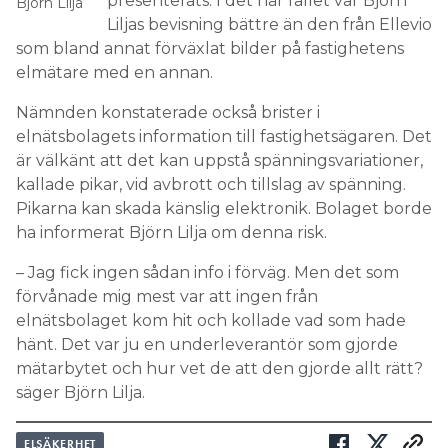
presenterats. I det här fallet var Björn
Björn Lilja
Liljas bevisning bättre än den från Ellevio
som bland annat förväxlat bilder på fastighetens
elmätare med en annan.
Nämnden konstaterade också brister i
elnätsbolagets information till fastighetsägaren. Det
är välkänt att det kan uppstå spänningsvariationer,
kallade pikar, vid avbrott och tillslag av spänning.
Pikarna kan skada känslig elektronik. Bolaget borde
ha informerat Björn Lilja om denna risk.
– Jag fick ingen sådan info i förväg. Men det som
förvånade mig mest var att ingen från
elnätsbolaget kom hit och kollade vad som hade
hänt. Det var ju en underleverantör som gjorde
mätarbytet och hur vet de att den gjorde allt rätt?
säger Björn Lilja.
ELSÄKERHET