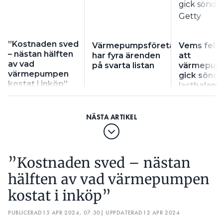
”Kostnaden sved
Värmepumpsföretaget
Vems fel v
– nästan hälften
har fyra ärenden
att
av vad
på svarta listan
värmepum
värmepumpen
gick sönde
kostat i inköp”
lastbalans
gick offlin
”Kostnaden sved – nästan
hälften av vad värmepumpen
kostat i inköp”
PUBLICERAD
15 APR 2024, 07:30
| UPPDATERAD
12 APR 2024