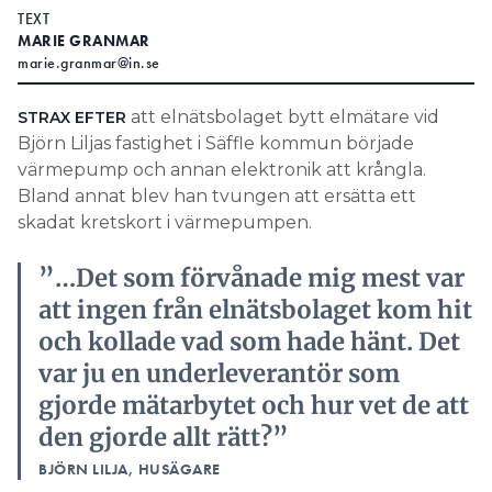
TEXT
Search for:
MARIE GRANMAR
marie.granmar@in.se
att elnätsbolaget bytt elmätare vid
STRAX EFTER
SEARCH
Björn Liljas fastighet i Säffle kommun började
värmepump och annan elektronik att krångla.
Bland annat blev han tvungen att ersätta ett
skadat kretskort i värmepumpen.
”…Det som förvånade mig mest var
att ingen från elnätsbolaget kom hit
och kollade vad som hade hänt. Det
var ju en underleverantör som
gjorde mätarbytet och hur vet de att
den gjorde allt rätt?”
BJÖRN LILJA, HUSÄGARE