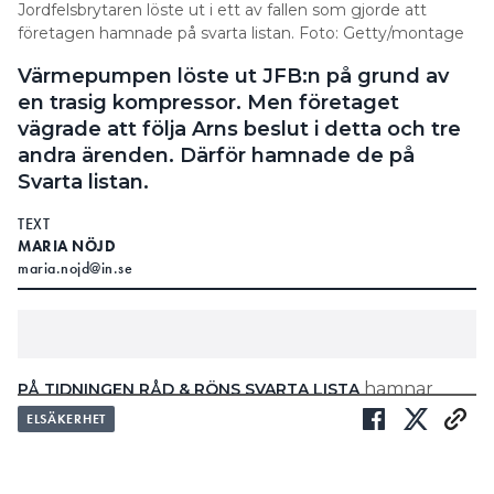
Jordfelsbrytaren löste ut i ett av fallen som gjorde att
företagen hamnade på svarta listan. Foto: Getty/montage
Värmepumpen löste ut JFB:n på grund av
en trasig kompressor. Men företaget
vägrade att följa Arns beslut i detta och tre
andra ärenden. Därför hamnade de på
Svarta listan.
TEXT
MARIA NÖJD
maria.nojd@in.se
hamnar
PÅ TIDNINGEN RÅD & RÖNS SVARTA LISTA
företag som inte följer Allmänna
ELSÄKERHET
reklamationsnämndens beslut. Företaget Save
Energy Stockholm listas med fyra ärenden.