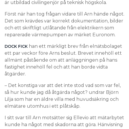
är utbildad civilingenjör på teknisk högskola.
Först när han tog frågan vidare till Arn hände något.
Det som krävdes var korrekt dokumentation, bilder
och ett skriftligt utlåtande från elektrikern som
reparerade värmepumpen av märket Euronom.
han ett märkligt brev från elnätsbolaget
DOCK FICK
ett par veckor före Arns beslut. Brevet innehöll ett
allmänt påstående om att anläggningen på hans
fastighet innehöll fel och att han borde vidta
åtgärder.
– Det konstiga var att det inte stod vad som var fel,
så hur kunde jag då åtgärda något? undrar Björn
Lilja som har en äldre villa med huvudsäkring och
elmätare utomhus i ett plåtskåp.
I sitt svar till Arn motsätter sig Ellevio att mätarbytet
kunde ha något med skadorna att göra. Hänvisning