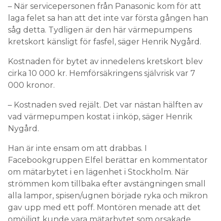
– När servicepersonen från Panasonic kom för att
laga felet sa han att det inte var första gången han
såg detta. Tydligen är den här värmepumpens
kretskort känsligt för fasfel, säger Henrik Nygård.
Kostnaden för bytet av innedelens kretskort blev
cirka 10 000 kr. Hemförsäkringens självrisk var 7
000 kronor.
– Kostnaden sved rejält. Det var nästan hälften av
vad värmepumpen kostat i inköp, säger Henrik
Nygård.
Han är inte ensam om att drabbas. I
Facebookgruppen Elfel berättar en kommentator
om mätarbytet i en lägenhet i Stockholm. När
strömmen kom tillbaka efter avstängningen small
alla lampor, spisen/ugnen började ryka och mikron
gav upp med ett poff. Montören menade att det
omöjligt kunde vara mätarbytet som orsakade