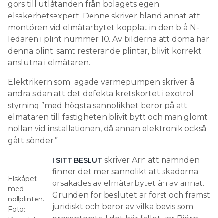
görs till utlåtanden från bolagets egen
elsäkerhetsexpert. Denne skriver bland annat att
montören vid elmätarbytet kopplat in den blå N-
ledaren i plint nummer 10. Av bilderna att döma har
denna plint, samt resterande plintar, blivit korrekt
anslutna i elmätaren.
Elektrikern som lagade värmepumpen skriver å
andra sidan att det defekta kretskortet i exotrol
styrning ”med högsta sannolikhet beror på att
elmätaren till fastigheten blivit bytt och man glömt
nollan vid installationen, då annan elektronik också
gått sönder.”
skriver Arn att nämnden
I SITT BESLUT
finner det mer sannolikt att skadorna
Elskåpet
orsakades av elmätarbytet än av annat.
med
Grunden för beslutet är först och främst
nollplinten.
juridiskt och beror av vilka bevis som
Foto: