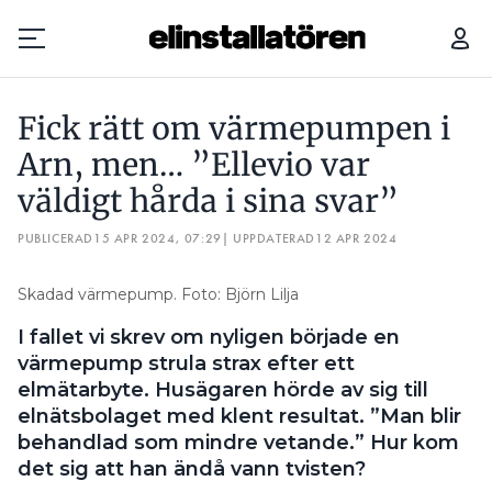
FICK RÄTT OM VÄRMEPUMPEN I ARN, MEN… ”ELLEVIO VAR VÄLDIGT HÅRDA I SINA SVAR”
Fick rätt om värmepumpen i
Prenumerera
Arn, men… ”Ellevio var
väldigt hårda i sina svar”
Hantera prenumeration
PUBLICERAD
15 APR 2024, 07:29
| UPPDATERAD
12 APR 2024
Lediga jobb
Skadad värmepump. Foto: Björn Lilja
Annonsera
I fallet vi skrev om nyligen började en
Läs E-tidningen
värmepump strula strax efter ett
elmätarbyte. Husägaren hörde av sig till
elnätsbolaget med klent resultat. ”Man blir
Om tidningen
behandlad som mindre vetande.” Hur kom
Kontakt
det sig att han ändå vann tvisten?
Personuppgifter