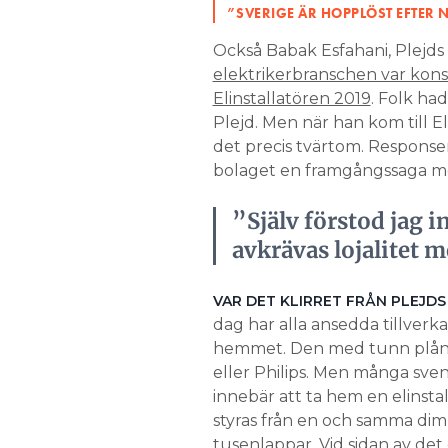
”SVERIGE ÄR HOPPLÖST EFTER 
Också Babak Esfahani, Plejds
elektrikerbranschen var konse
Elinstallatören 2019
. Folk had
Plejd. Men när han kom till 
det precis tvärtom. Responsen
bolaget en framgångssaga me
”Själv förstod jag i
avkrävas lojalitet m
VAR DET KLIRRET FRÅN PLEJDS
dag har alla ansedda tillverk
hemmet. Den med tunn plånbo
eller Philips. Men många sv
innebär att ta hem en elinstall
styras från en och samma dim
tusenlappar. Vid sidan av det 