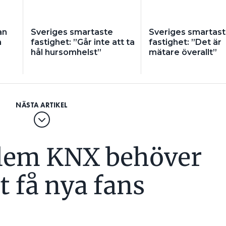
an
Sveriges smartaste
Sveriges smartas
n
fastighet: ”Går inte att ta
fastighet: ”Det är
hål hursomhelst”
mätare överallt”
lem KNX behöver
tt få nya fans