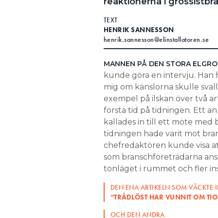
reaktionerna i grossistb
Search for:
TEXT
HENRIK SANNESSON
henrik.sannesson@elinstallatoren.se
SEARCH
MANNEN PÅ DEN STORA ELGRO
kunde göra en intervju. Han 
mig om känslorna skulle svall
exempel på ilskan över två art
första tid på tidningen. Ett
kallades in till ett möte med b
tidningen hade varit mot bran
chefredaktören kunde visa att
som branschföreträdarna anså
tonläget i rummet och fler in
DEN ENA ARTIKELN SOM VÄCKTE I
“TRÅDLÖST HAR VUNNIT OM TIO
OCH DEN ANDRA