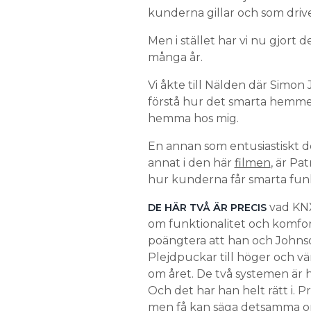
kunderna gillar och som driver
Men i stället har vi nu gjort 
många år.
Vi åkte till Nälden där Simon
förstå hur det smarta hemmet 
hemma hos mig.
En annan som entusiastiskt de
annat i den här
filmen
, är P
hur kunderna får smarta funk
vad KNX
DE HÄR TVÅ ÄR PRECIS
om funktionalitet och komfor
poängtera att han och Johnson
Plejdpuckar till höger och v
om året. De två systemen är he
Och det har han helt rätt i. 
men få kan säga detsamma om