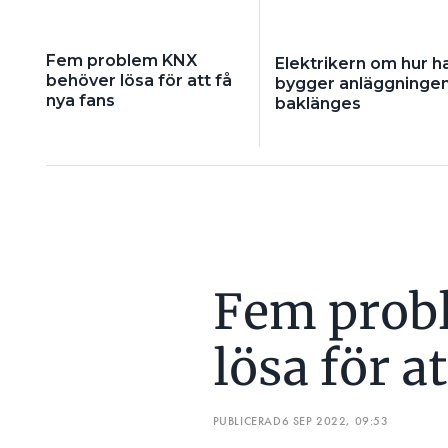
Fem problem KNX
Elektrikern om hur h
behöver lösa för att få
bygger anläggninge
nya fans
baklänges
Fem prob
lösa för a
PUBLICERAD
6 SEP 2022, 09:53