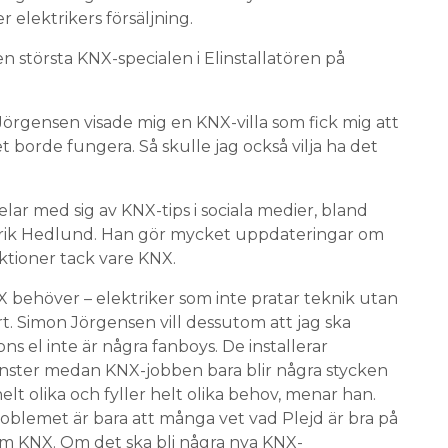
 elektrikers försäljning.
den största KNX-specialen i Elinstallatören på
 Jörgensen visade mig en KNX-villa som fick mig att
borde fungera. Så skulle jag också vilja ha det
lar med sig av KNX-tips i sociala medier, bland
atrik Hedlund. Han gör mycket uppdateringar om
tioner tack vare KNX.
 behöver – elektriker som inte pratar teknik utan
t. Simon Jörgensen vill dessutom att jag ska
s el inte är några fanboys. De installerar
änster medan KNX-jobben bara blir några stycken
lt olika och fyller helt olika behov, menar han.
Problemet är bara att många vet vad Plejd är bra på
 KNX. Om det ska bli några nya KNX-