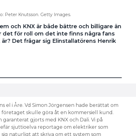
oto: Peter Knutsson. Getty Images.
t hem och KNX är både bättre och billigare än
det för roll om det inte finns några fans
är? Det frågar sig Elinstallatörens Henrik
s el i Åre. Vd Simon Jörgensen hade berättat om
 företaget skulle göra åt en kommersiell kund.
 garanterat gjorts med KNX och Dali. Vi på
ngefär sjuttioelva reportage om elektriker som
r sig naturligt att skriva om ett system som