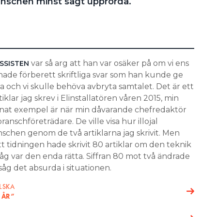
ranschen minst sagt upprörda.
var så arg att han var osäker på om vi ens
SSISTEN
hade förberett skriftliga svar som han kunde ge
a och vi skulle behöva avbryta samtalet. Det är ett
iklar jag skrev i Elinstallatören våren 2015, min
 annat exempel är när min dåvarande chefredaktör
ranschföreträdare. De ville visa hur illojal
schen genom de två artiklarna jag skrivit. Men
 tidningen hade skrivit 80 artiklar om den teknik
g var den enda rätta. Siffran 80 mot två ändrade
såg det absurda i situationen.
LSKA
 ÅR”