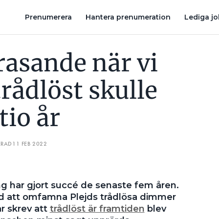
VINNA OM TIO ÅR
FEM PROBLEM KNX BEHÖVER LÖSA FÖR ATT 
Prenumerera
Hantera prenumeration
Lediga j
rasande när vi
trådlöst skulle
tio år
ERAD
11 FEB 2022
ng har gjort succé de senaste fem åren.
ed att omfamna Plejds trådlösa dimmer
r skrev att
trådlöst är framtiden
blev