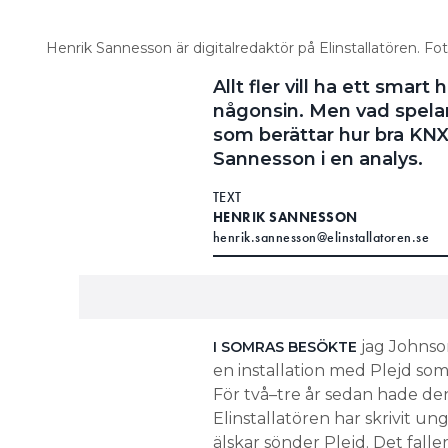
Henrik Sannesson är digitalredaktör på Elinstallatören. F
Allt fler vill ha ett smar
någonsin. Men vad spelar 
som berättar hur bra KNX 
Sannesson i en analys.
TEXT
HENRIK SANNESSON
henrik.sannesson@elinstallatoren.se
jag Johnson
I SOMRAS BESÖKTE
en installation med Plejd som
För två–tre år sedan hade den
Elinstallatören har skrivit u
älskar sönder Plejd. Det falle