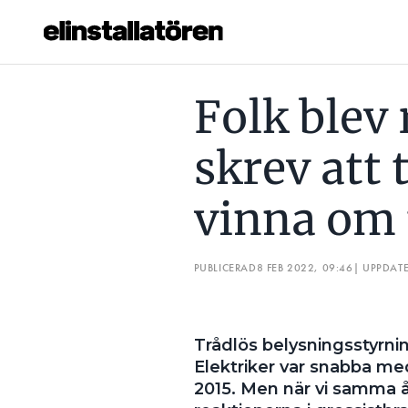
FOLK BLEV RASANDE NÄR VI SKREV ATT TRÅDLÖST SKULLE 
Folk blev 
Prenumerera
skrev att 
Hantera prenumeration
vinna om 
Lediga jobb
Annonsera
PUBLICERAD
8 FEB 2022, 09:46
| UPPDAT
Läs E-tidningen
Trådlös belysningsstyrni
Om tidningen
Elektriker var snabba m
Kontakt
2015. Men när vi samma å
Personuppgifter