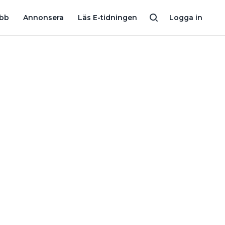
FÅ NYA FANS
ELEKTRIKERN OM HUR HAN BYGGER ANLÄGGN
obb
Annonsera
Läs E-tidningen
Logga in