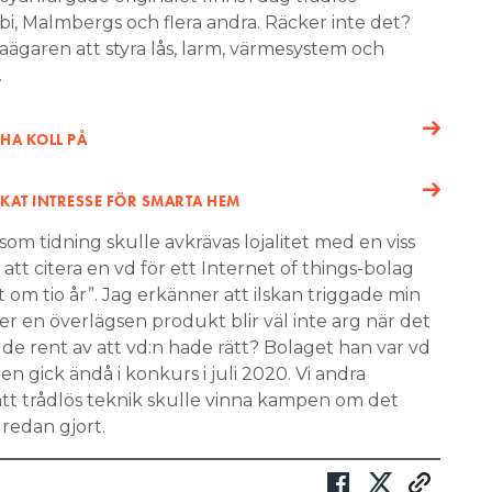
bi, Malmbergs och flera andra. Räcker inte det?
laägaren att styra lås, larm, värmesystem och
.
HA KOLL PÅ
KAT INTRESSE FÖR SMARTA HEM
i som tidning skulle avkrävas lojalitet med en viss
 att citera en vd för ett Internet of things-bolag
t om tio år”. Jag erkänner att ilskan triggade min
er en överlägsen produkt blir väl inte arg när det
 rent av att vd:n hade rätt? Bolaget han var vd
n gick ändå i konkurs i juli 2020. Vi andra
att trådlös teknik skulle vinna kampen om det
redan gjort.