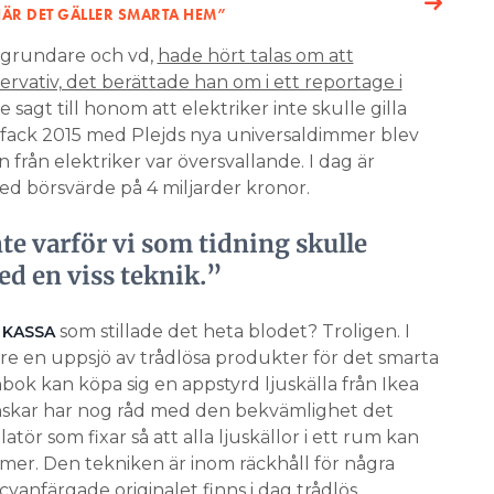
NÄR DET GÄLLER SMARTA HEM”
 grundare och vd,
hade hört talas om att
rvativ, det berättade han om i ett reportage i
e sagt till honom att elektriker inte skulle gilla
Elfack 2015 med Plejds nya universaldimmer blev
 från elektriker var översvallande. I dag är
d börsvärde på 4 miljarder kronor.
nte varför vi som tidning skulle
ed en viss teknik.”
som stillade det heta blodet? Troligen. I
 KASSA
are en uppsjö av trådlösa produkter för det smarta
k kan köpa sig en appstyrd ljuskälla från Ikea
enskar har nog råd med den bekvämlighet det
atör som fixar så att alla ljuskällor i ett rum kan
mer. Den tekniken är inom räckhåll för några
cyanfärgade originalet finns i dag trådlös