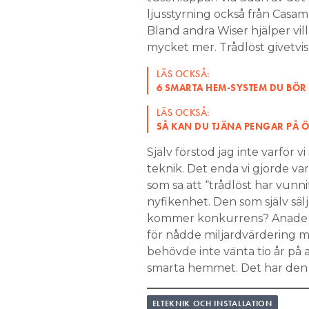
ljusstyrning också från Casam
Bland andra Wiser hjälper vil
mycket mer. Trådlöst givetvis
LÄS OCKSÅ:
6 SMARTA HEM-SYSTEM DU BÖR 
LÄS OCKSÅ:
SÅ KAN DU TJÄNA PENGAR PÅ Ö
Själv förstod jag inte varför v
teknik. Det enda vi gjorde var
som sa att “trådlöst har vunni
nyfikenhet. Den som själv sälj
kommer konkurrens? Anade de
för nådde miljardvärdering me
behövde inte vänta tio år på 
smarta hemmet. Det har den 
ELTEKNIK OCH INSTALLATION