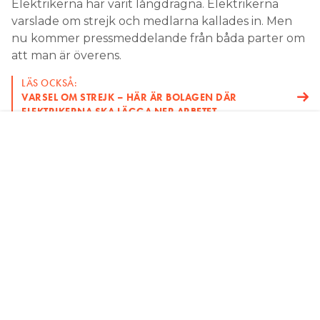
– Vi är mycket nöjda över att vi och
Installatörsföretagen har kunnat komma överens
och att vi nu har ett nytt avtal på plats, säger
Elektrikernas förhandlingschef Mikael Pettersson.
Avtalstiden löper från den 1 maj 2025 till och med
den 30 april 2027 och följer lönenivåerna enligt
märket på 6,4 procent. Installatörsföretagen lyfter
fram vikten av långsiktiga och stabila villkor.
– En viktig fråga för våra företag är att hitta en väg
mot mer flexibla och företagsnära
överenskommelser om arbetstider, säger Barin
Özmen, biträdande förhandlingschef och
avtalsansvarig för Installationsavtalet och fortsätter.
– Vi ser även fram emot att arbeta tillsammans med
Elektrikerförbundet för att utveckla branschens
ackordslönesystem med målsättningen att visa på