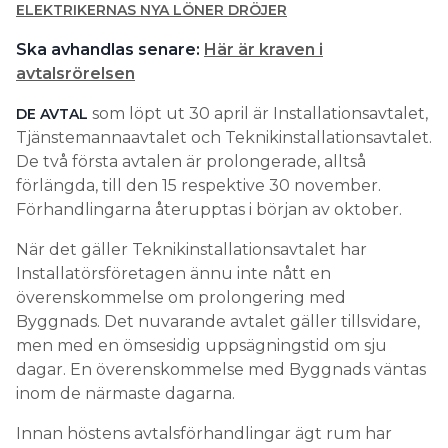
ELEKTRIKERNAS NYA LÖNER DRÖJER
Ska avhandlas senare:
Här är kraven i
avtalsrörelsen
som löpt ut 30 april är Installationsavtalet,
DE AVTAL
Tjänstemannaavtalet och Teknikinstallationsavtalet.
De två första avtalen är prolongerade, alltså
förlängda, till den 15 respektive 30 november.
Förhandlingarna återupptas i början av oktober.
När det gäller Teknikinstallationsavtalet har
Installatörsföretagen ännu inte nått en
överenskommelse om prolongering med
Byggnads. Det nuvarande avtalet gäller tillsvidare,
men med en ömsesidig uppsägningstid om sju
dagar. En överenskommelse med Byggnads väntas
inom de närmaste dagarna.
Innan höstens avtalsförhandlingar ägt rum har