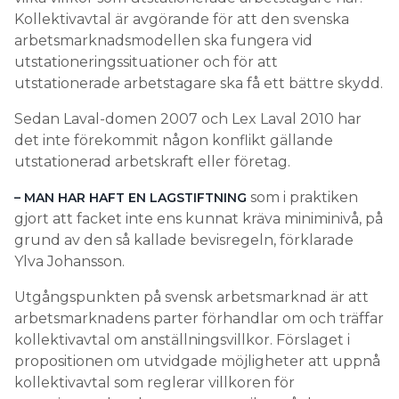
utstationerade arbetstagare ska få ett bättre skydd.
Sedan Laval-domen 2007 och Lex Laval 2010 har
det inte förekommit någon konflikt gällande
utstationerad arbetskraft eller företag.
som i praktiken
– MAN HAR HAFT EN LAGSTIFTNING
gjort att facket inte ens kunnat kräva miniminivå, på
grund av den så kallade bevisregeln, förklarade
Ylva Johansson.
Utgångspunkten på svensk arbetsmarknad är att
arbetsmarknadens parter förhandlar om och träffar
kollektivavtal om anställningsvillkor. Förslaget i
propositionen om utvidgade möjligheter att uppnå
kollektivavtal som reglerar villkoren för
utstationerade arbetstagare tar sikte på den
situation där en sådan frivillig överenskommelse
inte kan nås.