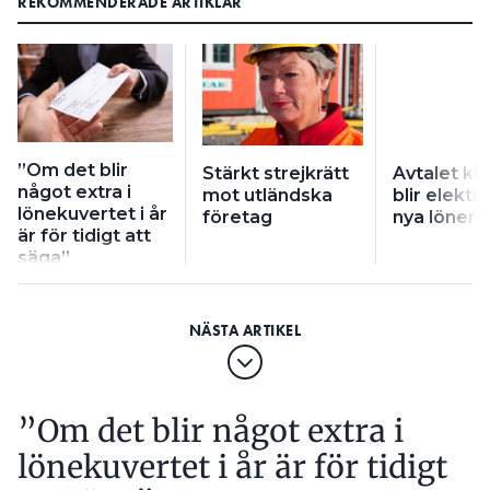
REKOMMENDERADE ARTIKLAR
”Om det blir
Stärkt strejkrätt
Avtalet kla
något extra i
mot utländska
blir elektr
lönekuvertet i år
företag
nya löner
är för tidigt att
säga”
”Om det blir något extra i
lönekuvertet i år är för tidigt