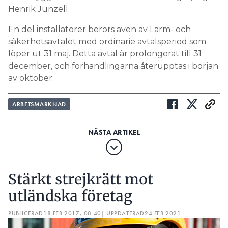
Henrik Junzell.
En del installatörer berörs även av Larm- och
säkerhetsavtalet med ordinarie avtalsperiod som
löper ut 31 maj. Detta avtal är prolongerat till 31
december, och förhandlingarna återupptas i början
av oktober.
ARBETSMARKNAD
Stärkt strejkrätt mot
utländska företag
PUBLICERAD
18 FEB 2017, 08:40
| UPPDATERAD
24 FEB 2021