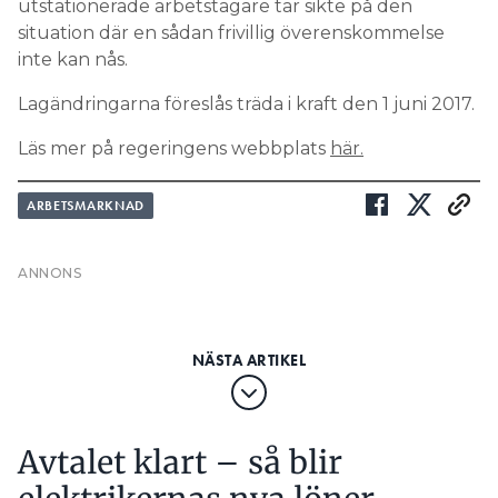
Lagändringarna föreslås träda i kraft den 1 juni 2017.
Läs mer på regeringens webbplats
här.
ARBETSMARKNAD
Avtalet klart – så blir
elektrikernas nya löner
PUBLICERAD
10 MAY 2025, 14:59
Strejken är avblåst. Det nya kollektivatalet