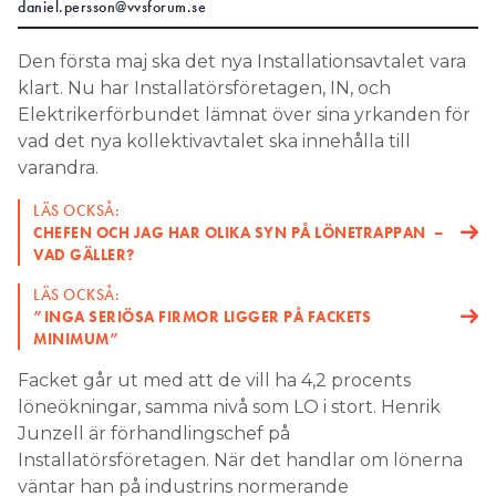
daniel.persson@vvsforum.se
Search for:
Den första maj ska det nya Installationsavtalet vara
klart. Nu har Installatörsföretagen, IN, och
Elektrikerförbundet lämnat över sina yrkanden för
SEARCH
vad det nya kollektivavtalet ska innehålla till
varandra.
LÄS OCKSÅ:
CHEFEN OCH JAG HAR OLIKA SYN PÅ LÖNETRAPPAN –
VAD GÄLLER?
LÄS OCKSÅ:
”INGA SERIÖSA FIRMOR LIGGER PÅ FACKETS
MINIMUM”
Facket går ut med att de vill ha 4,2 procents
löneökningar, samma nivå som LO i stort. Henrik
Junzell är förhandlingschef på
Installatörsföretagen. När det handlar om lönerna
väntar han på industrins normerande