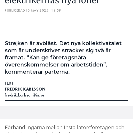
som är underskrivet sträcker sig två år
framåt. “Kan ge företagsnära
överenskommelser om arbetstiden”,
kommenterar parterna.
TEXT
FREDRIK KARLSSON
fredrik.karlsson@in.se
Förhandlingarna mellan Installatörsföretagen och
Elektrikerna har varit långdragna. Elektrikerna
varslade om strejk och medlarna kallades in. Men
nu kommer pressmeddelande från båda parter om
att man är överens.
LÄS OCKSÅ:
VARSEL OM STREJK – HÄR ÄR BOLAGEN DÄR
ELEKTRIKERNA SKA LÄGGA NER ARBETET