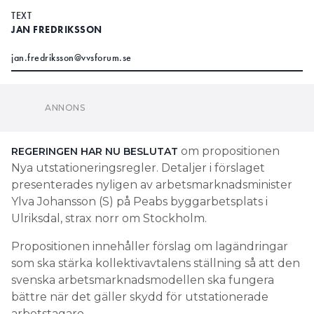
TEXT
JAN FREDRIKSSON
jan.fredriksson@vvsforum.se
om propositionen
REGERINGEN HAR NU BESLUTAT
Nya utstationeringsregler. Detaljer i förslaget
presenterades nyligen av arbetsmarknadsminister
Ylva Johansson (S) på Peabs byggarbetsplats i
Ulriksdal, strax norr om Stockholm.
Propositionen innehåller förslag om lagändringar
som ska stärka kollektivavtalens ställning så att den
svenska arbetsmarknadsmodellen ska fungera
bättre när det gäller skydd för utstationerade
arbetstagare.
“Det är viktigt för de svenska
företagen. Om man inte ens kan