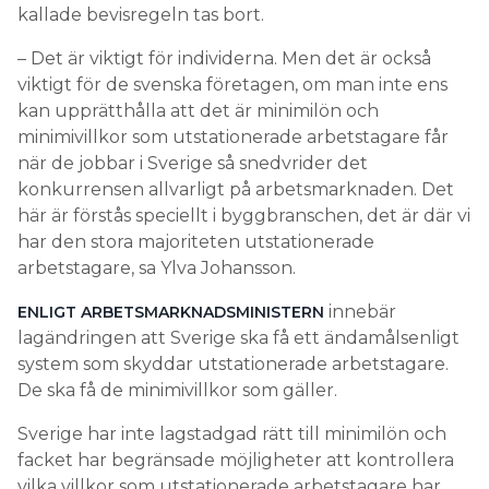
kan upprätthålla att det är minimilön och
minimivillkor som utstationerade arbetstagare får
när de jobbar i Sverige så snedvrider det
konkurrensen allvarligt på arbetsmarknaden. Det
här är förstås speciellt i byggbranschen, det är där vi
har den stora majoriteten utstationerade
arbetstagare, sa Ylva Johansson.
innebär
ENLIGT ARBETSMARKNADSMINISTERN
lagändringen att Sverige ska få ett ändamålsenligt
system som skyddar utstationerade arbetstagare.
De ska få de minimivillkor som gäller.
Sverige har inte lagstadgad rätt till minimilön och
facket har begränsade möjligheter att kontrollera
vilka villkor som utstationerade arbetstagare har.
Kollektivavtal är avgörande för att den svenska
arbetsmarknadsmodellen ska fungera vid
utstationeringssituationer och för att