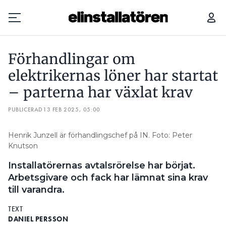
”OM DET BLIR NÅGOT EXTRA I LÖNEKUVERTET I ÅR ÄR FÖR TIDIGT ATT SÄGA”
STÄ
Förhandlingar om
Prenumerera
elektrikernas löner har startat
– parterna har växlat krav
Hantera prenumeration
PUBLICERAD
13 FEB 2025, 05:00
Lediga jobb
Henrik Junzell är förhandlingschef på IN. Foto: Peter
Annonsera
Knutson
Installatörernas avtalsrörelse har börjat.
Läs E-tidningen
Arbetsgivare och fack har lämnat sina krav
till varandra.
Om tidningen
Kontakt
TEXT
DANIEL PERSSON
Personuppgifter