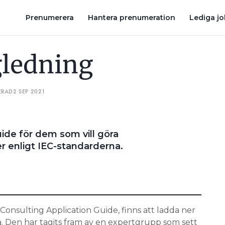
VAR INTE SÅLD PÅ Y-KOPPLINGEN”
NYA BUDGETBRYTAREN KLAR
Prenumerera
Hantera prenumeration
Lediga j
gledning
ERAD
2 SEP 2021
ide för dem som vill göra
r enligt IEC-standarderna.
nsulting Application Guide, finns att ladda ner
a. Den har tagits fram av en expertgrupp som sett