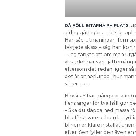
, u
DÅ FÖLL BITARNA PÅ PLATS
aldrig gått igång på Y-koppl
Han såg utmaningar i formsp
började skissa – såg han lösni
– Jag tänkte att om man utgår 
visst, det har varit jättemång
eftersom det redan ligger så
det är annorlunda i hur man
säger han.
Blocks-Y har många användn
flexslangar för två håll gör d
– Ska du släppa ned massa rör
bli effektivare och en betydli
blir en enklare installatione
efter. Sen fyller den även en