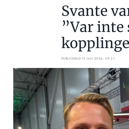
Svante va
”Var inte 
koppling
PUBLICERAD
15 JAN 2026, 09:21