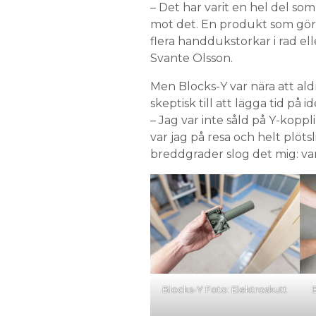
– Det har varit en hel del so
mot det. En produkt som gör 
flera handdukstorkar i rad ell
Svante Olsson.
Men Blocks-Y var nära att ald
skeptisk till att lägga tid på id
– Jag var inte såld på Y-kop
var jag på resa och helt plöt
breddgrader slog det mig: va
Blocks-Y Foto: Elektroskutt