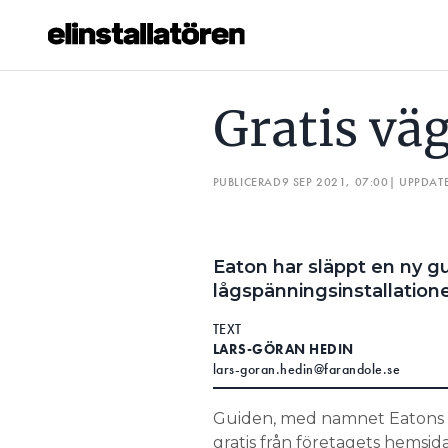
GRATIS VÄGLEDNING
SVANTE VAR LÄNGE SKEPTISK: ”
Gratis vä
Prenumerera
PUBLICERAD
9 SEP 2021, 07:00
| UPPDAT
Hantera prenumeration
Lediga jobb
Eaton har släppt en ny gu
Annonsera
lågspänningsinstallatione
Läs E-tidningen
TEXT
LARS-GÖRAN HEDIN
lars-goran.hedin@farandole.se
Om tidningen
Kontakt
Guiden, med namnet Eatons Co
Personuppgifter
gratis från företagets hemsid