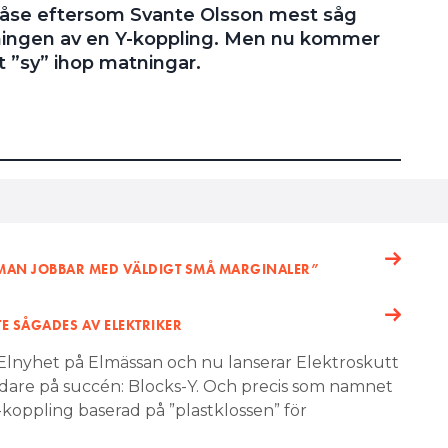
lpåse eftersom Svante Olsson mest såg
ningen av en Y-koppling. Men nu kommer
t ”sy” ihop matningar.
”MAN JOBBAR MED VÄLDIGT SMÅ MARGINALER”
TE SÅGADES AV ELEKTRIKER
a Elnyhet på Elmässan och nu lanserar Elektroskutt
dare på succén: Blocks-Y. Och precis som namnet
koppling baserad på ”plastklossen” för