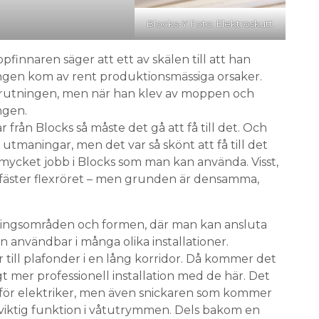
Blocks-Y Foto: Elektroskutt
ppfinnaren säger att ett av skälen till att han
ingen kom av rent produktionsmässiga orsaker.
rutningen, men när han klev av moppen och
ngen.
från Blocks så måste det gå att få till det. Och
a utmaningar, men det var så skönt att få till det
 mycket jobb i Blocks som man kan använda. Visst,
 fäster flexröret – men grunden är densamma,
ingsområden och formen, där man kan ansluta
en användbar i många olika installationer.
 till plafonder i en lång korridor. Då kommer det
gt mer professionell installation med de här. Det
n för elektriker, men även snickaren som kommer
 viktig funktion i våtutrymmen. Dels bakom en