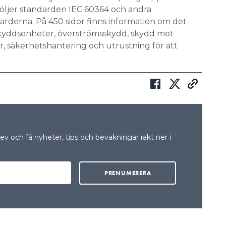
en följer standarden IEC 60364 och andra
arderna. På 450 sidor finns information om det
kyddsenheter, överströmsskydd, skydd mot
r, säkerhetshantering och utrustning för att
v och få nyheter, tips och bevakningar rakt ner i