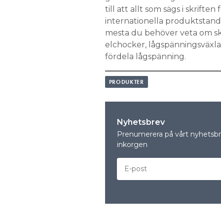
till att allt som sägs i skrift
Search for:
internationella produktstand
mesta du behöver veta om s
elchocker, lågspänningsväxla
fördela lågspänning.
SEARCH
PRODUKTER
Nyhetsbrev
Prenumerera på vårt nyhetsbre
inkorgen