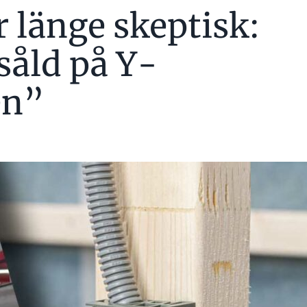
r länge skeptisk:
såld på Y-
en”