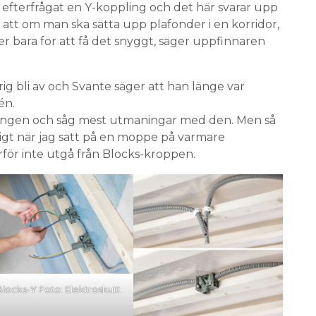
m efterfrågat en Y-koppling och det här svarar upp
att om man ska sätta upp plafonder i en korridor,
er bara för att få det snyggt, säger uppfinnaren
rig bli av och Svante säger att han länge var
én.
plingen och såg mest utmaningar med den. Men så
sligt när jag satt på en moppe på varmare
rför inte utgå från Blocks-kroppen.
Blocks-Y Foto: Elektroskutt