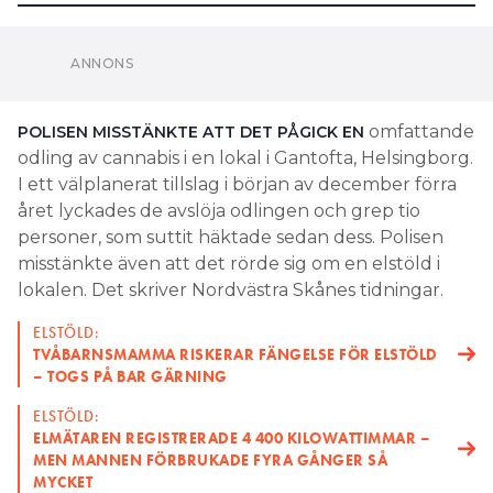
omfattande
POLISEN MISSTÄNKTE ATT DET PÅGICK EN
odling av cannabis i en lokal i Gantofta, Helsingborg.
I ett välplanerat tillslag i början av december förra
året lyckades de avslöja odlingen och grep tio
personer, som suttit häktade sedan dess. Polisen
misstänkte även att det rörde sig om en elstöld i
lokalen. Det skriver Nordvästra Skånes tidningar.
ELSTÖLD:
TVÅBARNSMAMMA RISKERAR FÄNGELSE FÖR ELSTÖLD
– TOGS PÅ BAR GÄRNING
ELSTÖLD:
ELMÄTAREN REGISTRERADE 4 400 KILOWATTIMMAR –
MEN MANNEN FÖRBRUKADE FYRA GÅNGER SÅ
MYCKET
Polisen kopplade in Öresundskraft för en
utredning. När de kontrollerade platsen gick det
att se att någon hade kopplat förbi elmätaren.