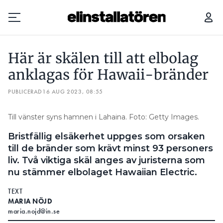
ELSTÖLD FÖR ÖVER EN MILJON – ANVÄNDES FÖR ATT ODLA CANNABIS
Här är skälen till att elbolag
Prenumerera
anklagas för Hawaii-bränder
PUBLICERAD
Hantera prenumeration
16 AUG 2023, 08:55
Lediga jobb
Till vänster syns hamnen i Lahaina. Foto: Getty Images.
Bristfällig elsäkerhet uppges som orsaken
Annonsera
till de bränder som krävt minst 93 personers
liv. Två viktiga skäl anges av juristerna som
Läs E-tidningen
nu stämmer elbolaget Hawaiian Electric.
TEXT
Om tidningen
MARIA NÖJD
Kontakt
maria.nojd@in.se
Personuppgifter