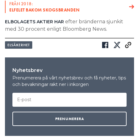
FRÅN 2018:
ELFELET BAKOM SKOGSBRANDEN
efter bränderna sjunkit
ELBOLAGETS AKTIER HAR
med 30 procent enligt Bloomberg News.
ELSÄKERHET
Nyhetsbrev
Prenumerera på vårt nyhetsbrev och få nyheter, tips
och bevakningar rakt ner i inkorgen