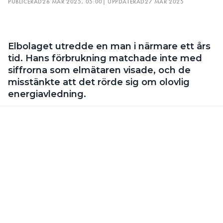
energiavledning.
TEXT
HJALMAR INSULANDER
hjalmar.insulander@in.se
in ett
FÖR ETT ÅR SEDAN FICK ELBOLAGET
EON
anonymt tips om en man i 45-årsåldern som har en
ovanligt låg elförbrukning. Till att börja med satte
Eon in en kontrollmätare, för att se hur mycket el
som de matade kunden med och jämföra det med
vad hans elmätare visade. Det skriver tidningen
Norra Skåne.
LÄS OCKSÅ:
TVÅBARNSMAMMA RISKERAR FÄNGELSE FÖR ELSTÖLD
– TOGS PÅ BAR GÄRNING