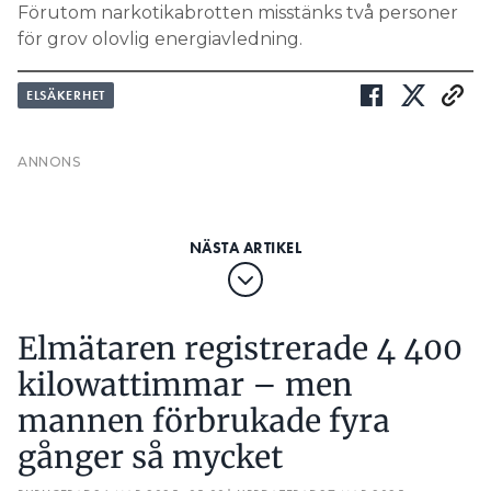
ELSÄKERHET
Elmätaren registrerade 4 400
kilowattimmar – men
mannen förbrukade fyra
gånger så mycket
PUBLICERAD
26 MAR 2025, 05:00
| UPPDATERAD
27 MAR 2025
Elbolaget utredde en man i närmare ett års
tid. Hans förbrukning matchade inte med
siffrorna som elmätaren visade, och de
misstänkte att det rörde sig om olovlig