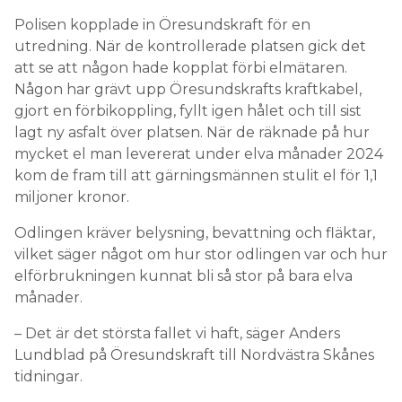
Någon har grävt upp Öresundskrafts kraftkabel,
gjort en förbikoppling, fyllt igen hålet och till sist
lagt ny asfalt över platsen. När de räknade på hur
mycket el man levererat under elva månader 2024
kom de fram till att gärningsmännen stulit el för 1,1
miljoner kronor.
Odlingen kräver belysning, bevattning och fläktar,
vilket säger något om hur stor odlingen var och hur
elförbrukningen kunnat bli så stor på bara elva
månader.
– Det är det största fallet vi haft, säger Anders
Lundblad på Öresundskraft till Nordvästra Skånes
tidningar.
Förutom narkotikabrotten misstänks två personer
för grov olovlig energiavledning.