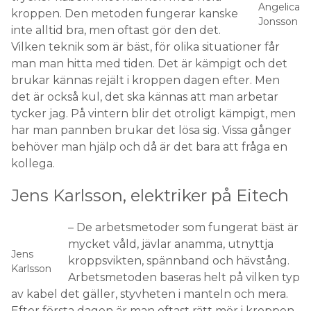
Angelica
kroppen. Den metoden fungerar kanske
Jonsson
inte alltid bra, men oftast gör den det.
Vilken teknik som är bäst, för olika situationer får
man man hitta med tiden. Det är kämpigt och det
brukar kännas rejält i kroppen dagen efter. Men
det är också kul, det ska kännas att man arbetar
tycker jag. På vintern blir det otroligt kämpigt, men
har man pannben brukar det lösa sig. Vissa gånger
behöver man hjälp och då är det bara att fråga en
kollega.
Jens Karlsson, elektriker på Eitech
– De arbetsmetoder som fungerat bäst är
mycket våld, jävlar anamma, utnyttja
Jens
kroppsvikten, spännband och hävstång.
Karlsson
Arbetsmetoden baseras helt på vilken typ
av kabel det gäller, styvheten i manteln och mera.
Efter första dagen är man oftast rätt mör i kroppen.