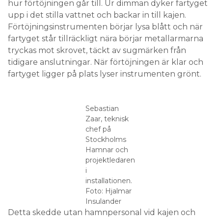
hur förtöjningen går till. Ur dimman dyker fartyget
upp i det stilla vattnet och backar in till kajen.
Förtöjningsinstrumenten börjar lysa blått och när
fartyget står tillräckligt nära börjar metallarmarna
tryckas mot skrovet, täckt av sugmärken från
tidigare anslutningar. När förtöjningen är klar och
fartyget ligger på plats lyser instrumenten grönt.
Sebastian
Zaar, teknisk
chef på
Stockholms
Hamnar och
projektledaren
i
installationen.
Foto: Hjalmar
Insulander
Detta skedde utan hamnpersonal vid kajen och