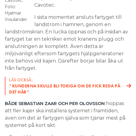
Cavotec.
Cavotec.
Foto:
Hjalmar
I sista momentet ansluts fartyget till
Insulander
landström i hamnen, genom en
landströmskran. En lucka öppnas och på insidan av
fartyget tar en tekniker emot kranens plugg och
anslutningen är komplett. Även detta är
miljövänligt eftersom fartygets hjälpgeneratoner
inte behövs vid kajen. Därefter börjar bilar åka ut
från fartyget.
LÄS OCKSÅ:
”KUNDERNA SKULLE BLI TOKIGA OM DE FICK REDA PÅ
DET HÄR”
hoppas
BÅDE SEBASTIAN ZAAR OCH PER OLOVSSON
att fler kajer ska installera systemet i framtiden,
även om det är fartygen själva som tjänar mest på
systemet på kort sikt.