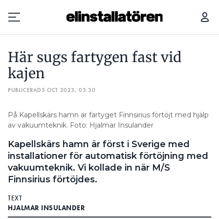
HUR BÖJER DU FETA KABLAR?
Här sugs fartygen fast vid
Prenumerera
kajen
PUBLICERAD
Hantera prenumeration
5 OCT 2023, 05:30
Lediga jobb
På Kapellskärs hamn är fartyget Finnsirius förtöjt med hjälp
av vakuumteknik. Foto: Hjalmar Insulander
Annonsera
Kapellskärs hamn är först i Sverige med
installationer för automatisk förtöjning med
Läs E-tidningen
vakuumteknik. Vi kollade in när M/S
Finnsirius förtöjdes.
Om tidningen
TEXT
Kontakt
HJALMAR INSULANDER
Personuppgifter