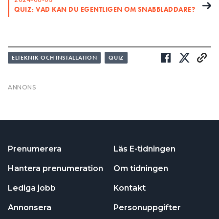
ELTEKNIK OCH INSTALLATION
QUIZ
Prenumerera
Läs E-tidningen
Hantera prenumeration
Om tidningen
Lediga jobb
Kontakt
Annonsera
Personuppgifter
NYHETSBREV
Prenumerera på vårt nyhetsbrev och få nyheter,
tips och bevakningar rakt ner i inkorgen