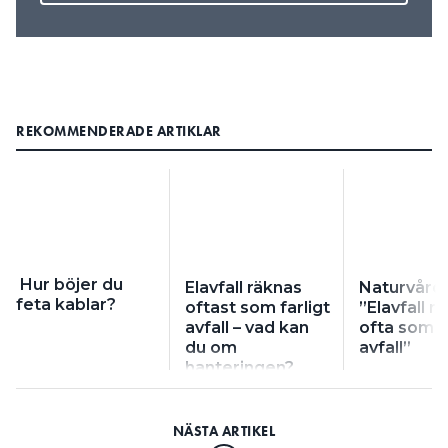
REKOMMENDERADE ARTIKLAR
Hur böjer du
Elavfall räknas
Naturvård
feta kablar?
oftast som farligt
”Elavfall r
avfall – vad kan
ofta som fa
du om
avfall”
hanteringen?