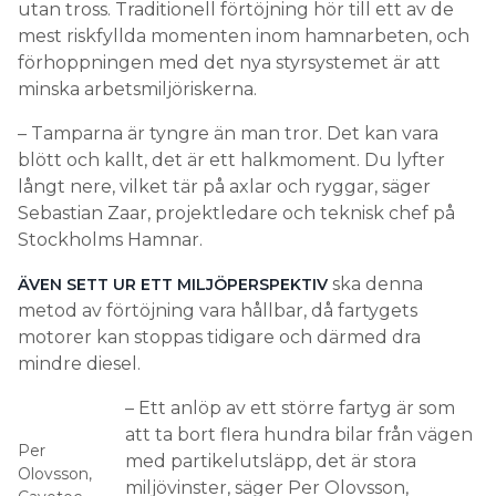
utan tross. Traditionell förtöjning hör till ett av de
mest riskfyllda momenten inom hamnarbeten, och
förhoppningen med det nya styrsystemet är att
minska arbetsmiljöriskerna.
– Tamparna är tyngre än man tror. Det kan vara
blött och kallt, det är ett halkmoment. Du lyfter
långt nere, vilket tär på axlar och ryggar, säger
Sebastian Zaar, projektledare och teknisk chef på
Stockholms Hamnar.
ska denna
ÄVEN SETT UR ETT MILJÖPERSPEKTIV
metod av förtöjning vara hållbar, då fartygets
motorer kan stoppas tidigare och därmed dra
mindre diesel.
– Ett anlöp av ett större fartyg är som
att ta bort flera hundra bilar från vägen
Per
med partikelutsläpp, det är stora
Olovsson,
miljövinster, säger Per Olovsson,