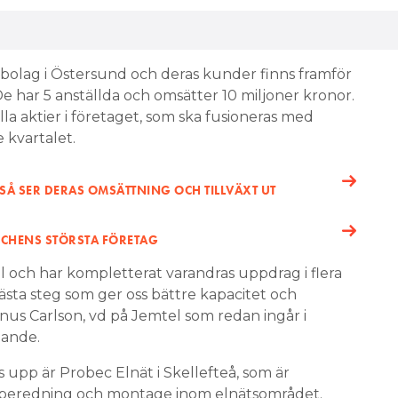
onsbolag i Östersund och deras kunder finns framför
De har 5 anställda och omsätter 10 miljoner kronor.
lla aktier i företaget, som ska fusioneras med
kvartalet.
SÅ SER DERAS OMSÄTTNING OCH TILLVÄXT UT
CHENS STÖRSTA FÖRETAG
l och har kompletterat varandras uppdrag i flera
 nästa steg som ger oss bättre kapacitet och
nus Carlson, vd på Jemtel som redan ingår i
lande.
upp är Probec Elnät i Skellefteå, som är
g, beredning och montage inom elnätsområdet.