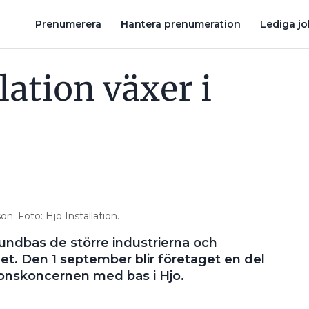
ATION GÖR TVÅ FÖRVÄRV I NORR
HJO INSTALLATION GÖR SITT 
Prenumerera
Hantera prenumeration
Lediga j
lation växer i
n. Foto: Hjo Installation.
 kundbas de större industrierna och
et. Den 1 september blir företaget en del
ionskoncernen med bas i Hjo.