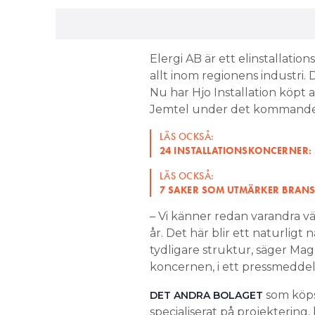
Elergi AB är ett elinstallati
allt inom regionens industri. 
Nu har Hjo Installation köpt a
Jemtel under det kommande 
LÄS OCKSÅ:
24 INSTALLATIONSKONCERNER: 
LÄS OCKSÅ:
7 SAKER SOM UTMÄRKER BRANS
– Vi känner redan varandra vä
år. Det här blir ett naturligt
tydligare struktur, säger Mag
koncernen, i ett pressmedde
som köps 
DET ANDRA BOLAGET
specialiserat på projekterin