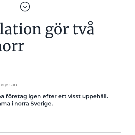
lation gör två
norr
Harrysson
pa företag igen efter ett visst uppehåll.
ma i norra Sverige.