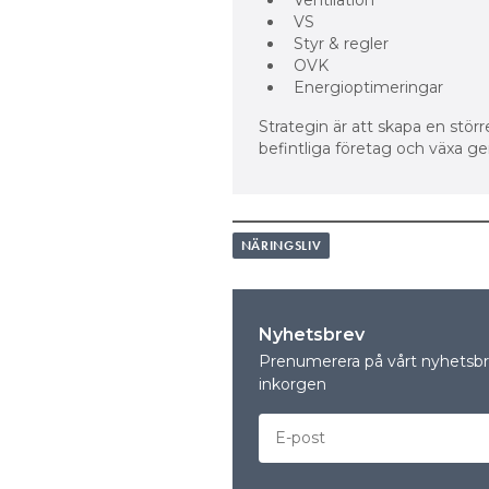
Ventilation
VS
Styr & regler
OVK
Energioptimeringar
Strategin är att skapa en stör
befintliga företag och växa g
NÄRINGSLIV
Nyhetsbrev
Prenumerera på vårt nyhetsbre
inkorgen