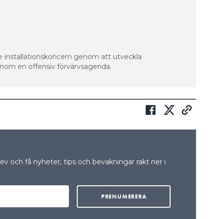
re installationskoncern genom att utveckla
enom en offensiv förvärvsagenda.
v och få nyheter, tips och bevakningar rakt ner i