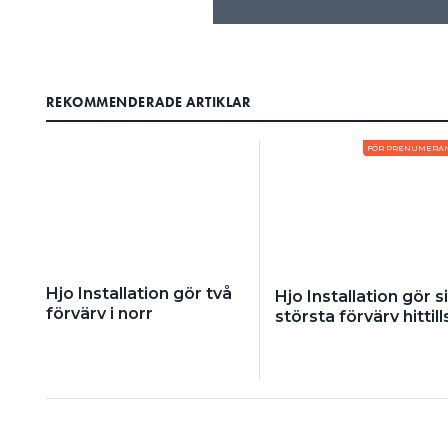
REKOMMENDERADE ARTIKLAR
FÖR PRENUMERA
Hjo Installation gör två
Hjo Installation gör si
förvärv i norr
största förvärv hittill