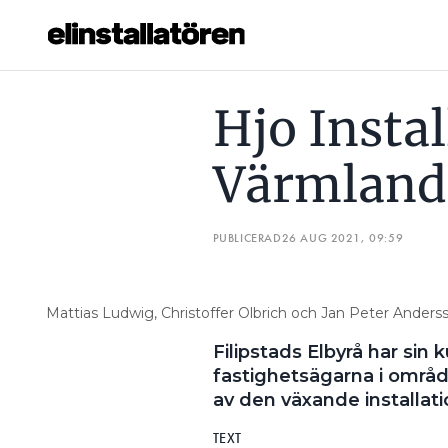
HJO INSTALLATION VÄXER I VÄRMLAND
HJO INSTALL
Hjo Instal
Prenumerera
Värmland
Hantera prenumeration
Lediga jobb
PUBLICERAD
26 AUG 2021, 09:59
Annonsera
Mattias Ludwig, Christoffer Olbrich och Jan Peter Andersso
Läs E-tidningen
Filipstads Elbyrå har sin
fastighetsägarna i områd
Om tidningen
av den växande installat
Kontakt
Personuppgifter
TEXT