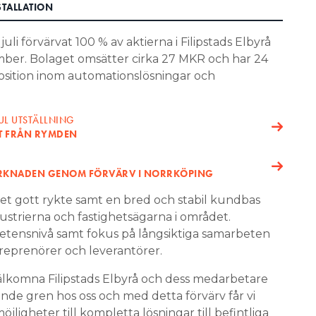
TALLATION
 juli förvärvat 100 % av aktierna i Filipstads Elbyrå
mber. Bolaget omsätter cirka 27 MKR och har 24
sition inom automationslösningar och
UL UTSTÄLLNING
UT FRÅN RYMDEN
ARKNADEN GENOM FÖRVÄRV I NORRKÖPING
ket gott rykte samt en bred och stabil kundbas
dustrierna och fastighetsägarna i området.
ensnivå samt fokus på långsiktiga samarbeten
eprenörer och leverantörer.
älkomna Filipstads Elbyrå och dess medarbetare
xande gren hos oss och med detta förvärv får vi
ligheter till kompletta lösningar till befintliga