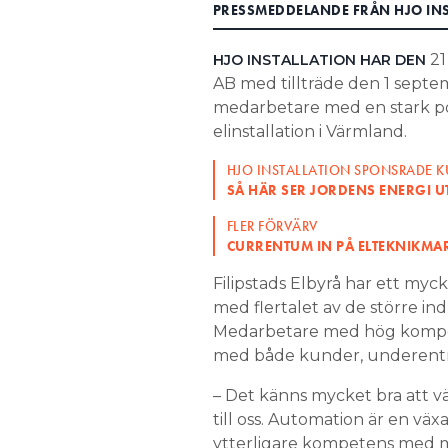
PRESSMEDDELANDE FRÅN HJO INS
Search for:
21
HJO INSTALLATION HAR DEN
AB med tillträde den 1 septe
medarbetare med en stark po
SEARCH
elinstallation i Värmland.
HJO INSTALLATION SPONSRADE K
SÅ HÄR SER JORDENS ENERGI 
FLER FÖRVÄRV
CURRENTUM IN PÅ ELTEKNIKM
Filipstads Elbyrå har ett myc
med flertalet av de större in
Medarbetare med hög kompet
med både kunder, underentr
– Det känns mycket bra att v
till oss. Automation är en vä
ytterligare kompetens med möj