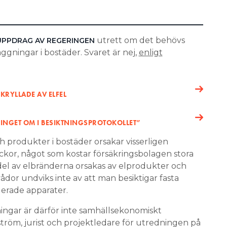
utrett om det behövs
UPPDRAG AV REGERINGEN
ggningar i bostäder. Svaret är nej,
enligt
RYLLADE AV ELFEL
T INGET OM I BESIKTNINGSPROTOKOLLET”
ch produkter i bostäder orsakar visserligen
yckor, något som kostar försäkrings­bolagen stora
 del av elbränderna orsakas av elprodukter och
ådor undviks inte av att man besiktigar fasta
llerade apparater.
ningar är därför inte samhällsekonomiskt
ström, jurist och projektledare för utredningen på