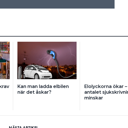
krav
Kan man ladda elbilen
Elolyckorna ökar 
när det åskar?
antalet sjukskrivn
minskar