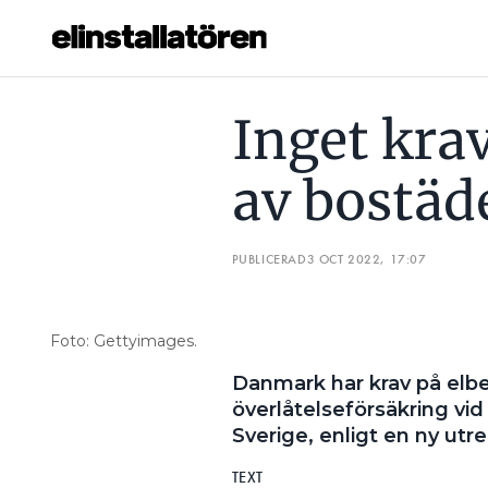
INGET KRAV PÅ ELBESIKTNING AV BOSTÄDER I SVERIGE
Inget kra
Prenumerera
av bostäde
Hantera prenumeration
Lediga jobb
PUBLICERAD
3 OCT 2022, 17:07
Annonsera
Foto: Gettyimages.
Läs E-tidningen
Danmark har krav på elbes
överlåtelseförsäkring vid
Om tidningen
Sverige, enligt en ny utre
Kontakt
Personuppgifter
TEXT