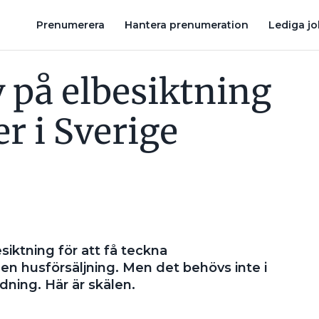
STORA BRISTER I DOKUMENTATIONEN FÖR SOLCELLER I LANTBRU
Prenumerera
Hantera prenumeration
Lediga j
v på elbesiktning
r i Sverige
iktning för att få teckna
 en husförsäljning. Men det behövs inte i
dning. Här är skälen.