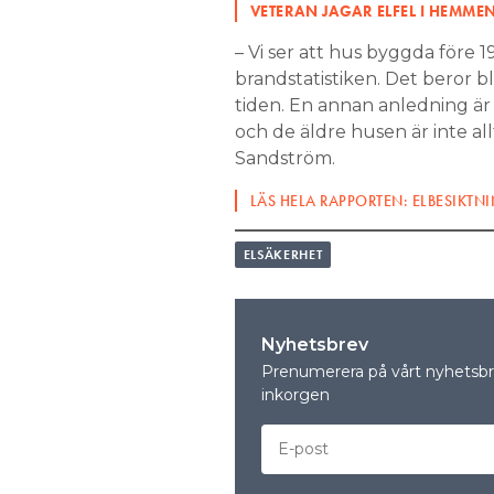
VETERAN JAGAR ELFEL I HEMME
– Vi ser att hus byggda före 1
brandstatistiken. Det beror b
tiden. En annan anledning är 
och de äldre husen är inte al
Sandström.
LÄS HELA RAPPORTEN: ELBESIKTN
ELSÄKERHET
Nyhetsbrev
Prenumerera på vårt nyhetsbre
inkorgen