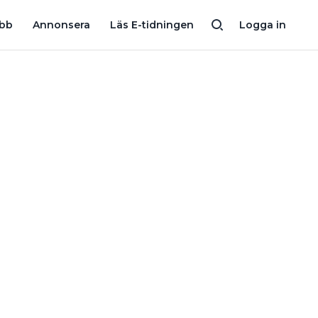
K
KÖPCENTRUM VET OM KRAV PÅ ELSÄKERHET MEN DOKUMENTE
obb
Annonsera
Läs E-tidningen
Logga in