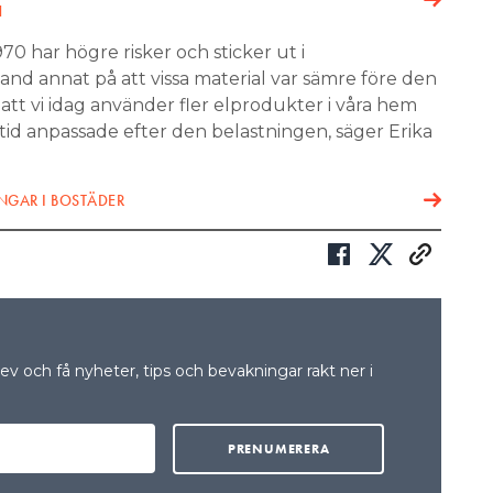
N
970 har högre risker och sticker ut i
land annat på att vissa material var sämre före den
att vi idag använder fler elprodukter i våra hem
ltid anpassade efter den belastningen, säger Erika
INGAR I BOSTÄDER
v och få nyheter, tips och bevakningar rakt ner i