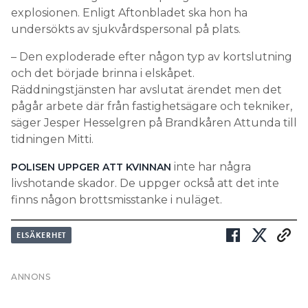
och det började brinna i elskåpet.
Räddningstjänsten har avslutat ärendet men det
pågår arbete där från fastighetsägare och tekniker,
säger Jesper Hesselgren på Brandkåren Attunda till
tidningen Mitti.
inte har några
POLISEN UPPGER ATT KVINNAN
livshotande skador. De uppger också att det inte
finns någon brottsmisstanke i nuläget.
ELSÄKERHET
Prenumerera
Läs E-tidningen
Hantera prenumeration
Om tidningen
Lediga jobb
Kontakt