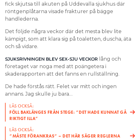
fick skjutsa till akuten på Uddevalla sjukhus där
röntgenplåtarna visade frakturer på bägge
handlederna.
Det följde några veckor där det mesta blev lite
kämpigt, som att klara sig på toaletten, duscha, äta
och så vidare.
lång och
SJUKSRIVNINGEN BLEV SEX-SJU VECKOR
företaget var noga med att poängetera i
skaderapporten att det fanns en rullställning.
De hade förstås rätt. Felet var mitt och ingen
annans. Jag skulle ju bara…
LÄS OCKSÅ:
FÖLL BAKLÄNGES FRÅN STEGE: ”DET HADE KUNNAT GÅ
RIKTIGT ILLA”
LÄS OCKSÅ:
”MÅSTE FÖRANKRAS” – DET HÄR SÄGER REGLERNA