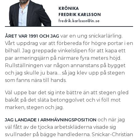
KRÖNIKA
Search for:
FREDRIK KARLSSON
fredrik.karlsson@in.se
var en ung snickarlärling.
ÅRET VAR 1991 OCH JAG
SEARCH
Vårt uppdrag var att förbereda för högre portar i en
bilhall. Jag greppade vinkelslipen för att kapa ett
par armeringsjärn på närmare fyra meters höjd.
Rullställningen var någon annanstans på bygget
och jag skulle ju bara… så jag klev upp på stegen
som fanns nära till hands.
Väl uppe bar det sig inte bättre än att stegen gled
bakåt på det släta betonggolvet och vi föll mot
marken, stegen och jag.
och när jag
JAG LANDADE I ARMHÄVNINGSPOSITION
väl fått av de tjocka arbetskläderna visade sig
svullnader på bägge handlederna. Snickar-Christian