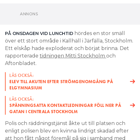
hördes en stor smäll
PÅ ONSDAGEN VID LUNCHTID
över ett stort område i Kallhäll i Järfälla, Stockholm.
Ett elskåp hade exploderat och börjat brinna. Det
rapporterade
tidningen Mitti Stockholm
och
Aftonbladet.
LÄS OCKSÅ:
ELEV TILL AKUTEN EFTER STRÖMGENOMGÅNG PÅ
ELGYMNASIUM
LÄS OCKSÅ:
SPÄNNINGSATTA KONTAKTLEDNINGAR FÖLL NER PÅ
GATAN I CENTRALA STOCKHOLM
Polis och räddningstjänst åkte ut till platsen och
enligt polisen blev en kvinna lindrigt skadad efter
att hon fått något föremål på sig i samband med
explosionen. Enligt Aftonbladet ska hon ha
undersökts av sjukvårdspersonal på plats.
– Den exploderade efter någon typ av kortslutning