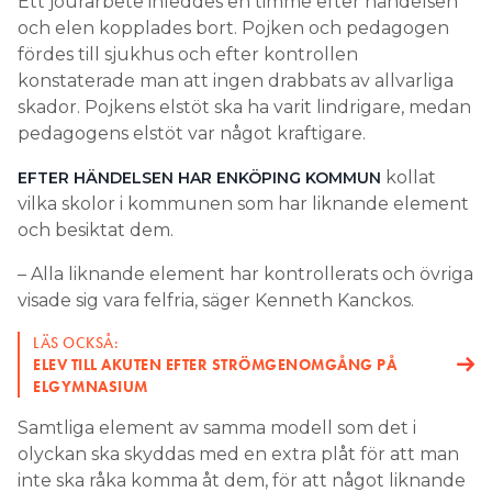
Ett jourarbete inleddes en timme efter händelsen
och elen kopplades bort. Pojken och pedagogen
fördes till sjukhus och efter kontrollen
konstaterade man att ingen drabbats av allvarliga
skador. Pojkens elstöt ska ha varit lindrigare, medan
pedagogens elstöt var något kraftigare.
kollat
EFTER HÄNDELSEN HAR ENKÖPING KOMMUN
vilka skolor i kommunen som har liknande element
och besiktat dem.
– Alla liknande element har kontrollerats och övriga
visade sig vara felfria, säger Kenneth Kanckos.
LÄS OCKSÅ:
ELEV TILL AKUTEN EFTER STRÖMGENOMGÅNG PÅ
ELGYMNASIUM
Samtliga element av samma modell som det i
olyckan ska skyddas med en extra plåt för att man
inte ska råka komma åt dem, för att något liknande