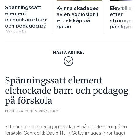
Spänningssatt
Kvinna skadades
Elev till a
element
av en explosion i
efter
elchockade barn
ett elskåp på
strömgen
och pedagog på
gatan
på elgymn
förskola
Spänningssatt element
elchockade barn och pedagog
på förskola
PUBLICERAD
5 NOV 2025, 08:21
Ett barn och en pedagog skadades på ett element på en
förskola. Genrebild: David Hall / Getty images (montage)