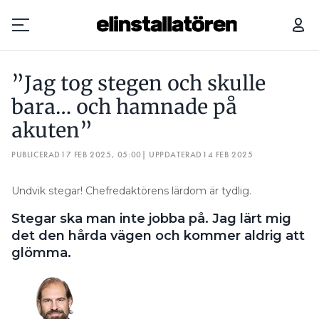
SPÄNNINGSSATT ELEMENT ELCHOCKADE BARN OCH PEDAGOG PÅ FÖRSKOLA
”Jag tog stegen och skulle
Prenumerera
bara… och hamnade på
akuten”
Hantera prenumeration
PUBLICERAD
17 FEB 2025, 05:00
| UPPDATERAD
14 FEB 2025
Lediga jobb
Undvik stegar! Chefredaktörens lärdom är tydlig.
Annonsera
Stegar ska man inte jobba på. Jag lärt mig
Läs E-tidningen
det den hårda vägen och kommer aldrig att
glömma.
Om tidningen
Kontakt
Personuppgifter