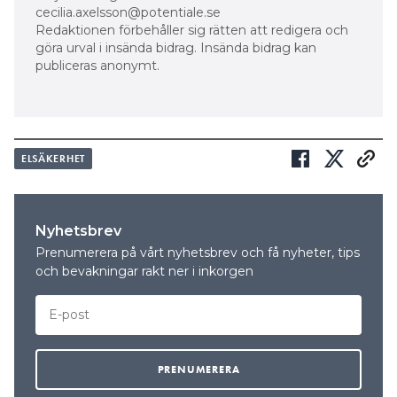
cecilia.axelsson@potentiale.se
Redaktionen förbehåller sig rätten att redigera och
göra urval i insända bidrag. Insända bidrag kan
publiceras anonymt.
ELSÄKERHET
Nyhetsbrev
Prenumerera på vårt nyhetsbrev och få nyheter, tips
och bevakningar rakt ner i inkorgen