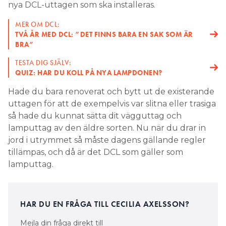
nya DCL-uttagen som ska installeras.
Search for:
MER OM DCL:
TVÅ ÅR MED DCL: ”DET FINNS BARA EN SAK SOM ÄR
BRA”
SEARCH
TESTA DIG SJÄLV:
QUIZ: HAR DU KOLL PÅ NYA LAMPDONEN?
Hade du bara renoverat och bytt ut de existerande
uttagen för att de exempelvis var slitna eller trasiga
så hade du kunnat sätta dit vägguttag och
lamputtag av den äldre sorten. Nu när du drar in
jord i utrymmet så måste dagens gällande regler
tillämpas, och då är det DCL som gäller som
lamputtag.
HAR DU EN FRÅGA TILL CECILIA AXELSSON?
Mejla din fråga direkt till