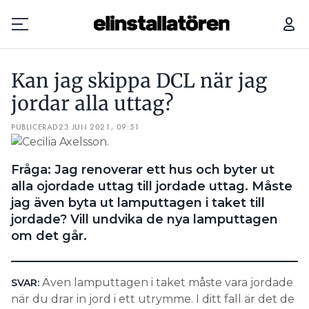
KAN JAG ­SKIPPA DCL NÄR JAG JORDAR ALLA UTTAG?
FÅR 
Kan jag ­skippa DCL när jag
Prenumerera
jordar alla uttag?
PUBLICERAD
Hantera prenumeration
23 JUN 2021, 09:51
Lediga jobb
­Fråga: Jag renoverar ett hus och byter ut
alla ojordade uttag till jordade uttag. Måste
Annonsera
jag även byta ut lamputtagen i taket till
jordade? Vill undvika de nya lamputtagen
Läs E-tidningen
om det går.
Om tidningen
Även lamputtagen i taket måste vara jordade
SVAR:
Kontakt
när du drar in jord i ett utrymme. I ditt fall är det de
Personuppgifter