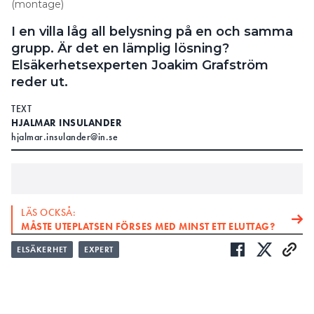
(montage)
I en villa låg all belysning på en och samma
grupp. Är det en lämplig lösning?
Elsäkerhetsexperten Joakim Grafström
reder ut.
TEXT
HJALMAR INSULANDER
hjalmar.insulander@in.se
LÄS OCKSÅ:
MÅSTE UTEPLATSEN FÖRSES MED MINST ETT ELUTTAG?
ELSÄKERHET
EXPERT
LÄS OCKSÅ:
FÅR MAN SKARVA KABEL MED SNABBKOPPLING I
CENTRALEN?
: Får man lägga all belysning på en säkring?
FRÅGA