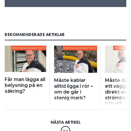
REKOMMENDERADE ARTIKLAR
FÖR PRENUMERANTER
FÖR PRENUMERANTER
FÖR PRENU
Får man lägga all
Måste kablar
Måste det 
belysning på en
alltid ligga i rör –
ett väggut
säkring?
om de går i
direkt und
stenig mark?
strömbryta
köket?