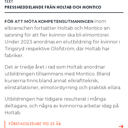
TEXT
PRESSMEDDELANDE FRÅN HOLTAB OCH MONTICO
Search for:
inom
FÖR ATT MÖTA KOMPETENSUTMANINGEN
elbranschen fortsätter Holtab och Montico sin
SEARCH
satsning för att fler kvinnor ska bli elmontörer.
Under 2023 anordnas en elutbildning för kvinnor i
Tingsryd respektive Olofström, där Holtab har
fabriker.
Det är tredje året i rad som Holtab anordnar
utbildningen tillsammans med Montico. Bland
kurserna finns bland annat elkraftteknik,
elinstallationer, elmotorstyrning och praktisk ellära.
Utbildningen har tidigare resulterat i många
deltagare, och några av kvinnorna arbetar idag på
Holtab.
FÖRETAGSLEDARE VID 23 ÅR.