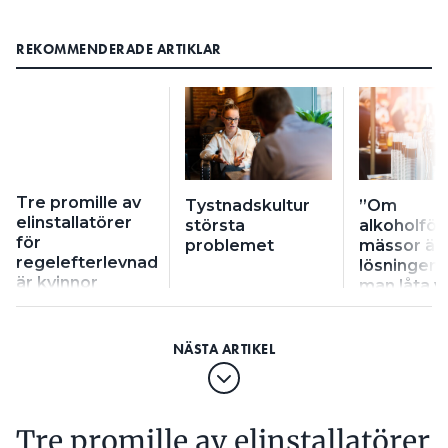
REKOMMENDERADE ARTIKLAR
Tre promille av
Tystnadskultur
”Om
elinstallatörer
största
alkoholför
för
problemet
mässor är
regelefterlevnad
lösningen 
är kvinnor
man låta v
osagt”
Tre promille av elinstallatörer