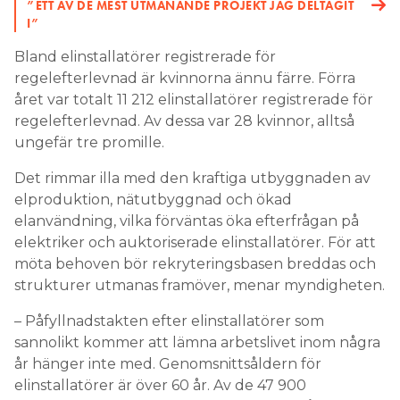
”ETT AV DE MEST UTMANANDE PROJEKT JAG DELTAGIT
I”
Bland elinstallatörer registrerade för
regelefterlevnad är kvinnorna ännu färre. Förra
året var totalt 11 212 elinstallatörer registrerade för
regelefterlevnad. Av dessa var 28 kvinnor, alltså
ungefär tre promille.
Det rimmar illa med den kraftiga utbyggnaden av
elproduktion, nätutbyggnad och ökad
elanvändning, vilka förväntas öka efterfrågan på
elektriker och auktoriserade elinstallatörer. För att
möta behoven bör rekryteringsbasen breddas och
strukturer utmanas framöver, menar myndigheten.
– Påfyllnadstakten efter elinstallatörer som
sannolikt kommer att lämna arbetslivet inom några
år hänger inte med. Genomsnittsåldern för
elinstallatörer är över 60 år. Av de 47 900