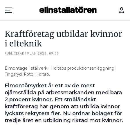
KRAFTFÖRETAG UTBILDAR KVINNOR I ELTEKNIK
Kraftföretag utbildar kvinnor
Prenumerera
i elteknik
PUBLICERAD
Hantera prenumeration
19 JAN 2023, 09:38
Lediga jobb
Elmontage i ställverk i Holtabs produktionsanläggning i
Tingsryd. Foto: Holtab.
Annonsera
Elmontörsyrket är ett av de mest
ojämställda på arbetsmarkanden med bara
Läs E-tidningen
2 procent kvinnor. Ett småländskt
kraftföretag har genom att utbilda kvinnor
lyckats rekrytera fler. Nu ordnar bolaget för
Om tidningen
tredje året en utbildning riktad mot kvinnor.
Kontakt
Personuppgifter