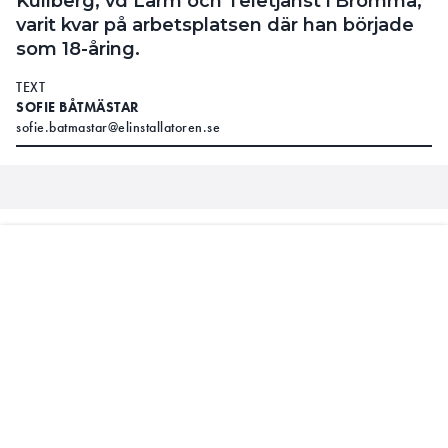
– Det har varit en bra vecka för jag har lyckats
rekrytera två nya medarbetare den här veckan. Det
är ju en prestation. Det är en stor utmaning att hitta
kompetent personal. I Sverige hade vi på 60-, 70,
och 80-talet stora företag som skötte utbildningen,
LM Ericsson, Televerket (Telelarm) och Securitas.
När de avvecklade sina utbildningar mötte inte
samhället behoven. Sedan den dagen har man
främst anställt elektriker.
LÄS MER OM ANDERS KULLBERG
VD:N OM SPÄNNINGSATTA KLIPPTA KABLAR: ”SOM ATT
GÅ IN I ETT MINFÄLT”
LÄS OCKSÅ:
SPÄNNINGSSATTA KLIPPTA KABLAR: LARM- OCH
VENTILATIONSMONTÖRER MEST UTSATTA
Hur funkar det då?
– Elektriker är duktiga på installation men det är