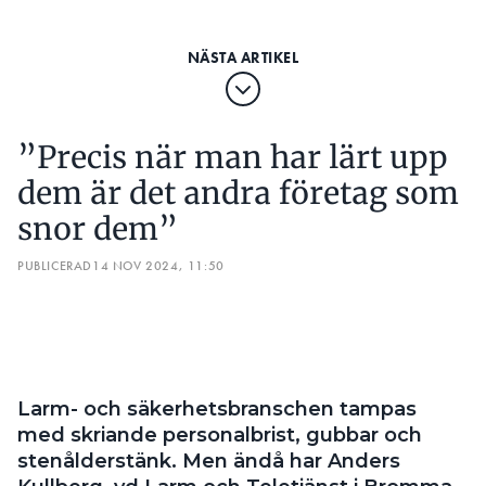
Larm- och säkerhetsbranschen tampas
med skriande personalbrist, gubbar och
stenålderstänk. Men ändå har Anders
Kullberg, vd Larm och Teletjänst i Bromma,
varit kvar på arbetsplatsen där han började
som 18-åring.
TEXT
SOFIE BÅTMÄSTAR
sofie.batmastar@elinstallatoren.se
Hur är läget?