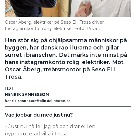
Search for:
Oscar Åberg, elektriker på Seso El i Trosa driver
Instagramkontot rolig_elektriker Foto: Privat.
SEARCH
Han stör sig på ohjälpsamma människor på
byggen, har dansk rap i lurarna och gillar
surret i branschen. Det märks inte minst på
hans instagramkonto rolig_elektriker. Möt
Oscar Åberg, treårsmontör på Seso El i
Trosa.
TEXT
HENRIK SANNESSON
henrik.sannesson@elinstallatoren.se
Vad jobbar du med just nu?
– Just nu håller jag på och drar el i en
nyproducerad villa i Trosa.