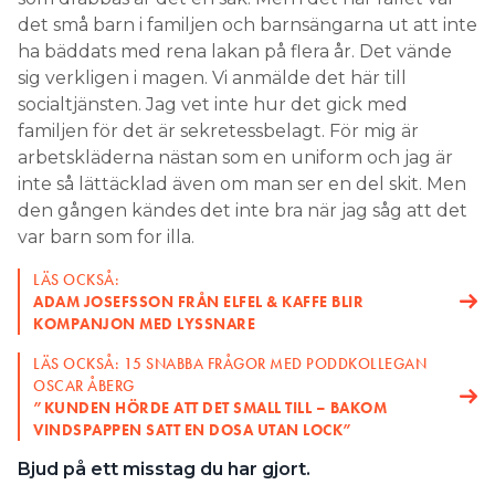
den gången kändes det inte bra när jag såg att det
var barn som for illa.
LÄS OCKSÅ:
ADAM JOSEFSSON FRÅN ELFEL & KAFFE BLIR
KOMPANJON MED LYSSNARE
LÄS OCKSÅ: 15 SNABBA FRÅGOR MED PODDKOLLEGAN
OSCAR ÅBERG
”KUNDEN HÖRDE ATT DET SMALL TILL – BAKOM
VINDSPAPPEN SATT EN DOSA UTAN LOCK”
Bjud på ett misstag du har gjort.
– Det senaste var hos en kund som hade ett jalusi
som inte fungerade. Kunden sa att nyckelvredet
var trasigt. Men jag hade spänning fram och jag blev
ställd kring vad felet egentligen var. Sedan visade
det sig att det fanns en arbetsbrytare bakom en
plåt som jag inte hade upptäckt. Jag var ytterst
nära att beställa en ny jalusimotor.