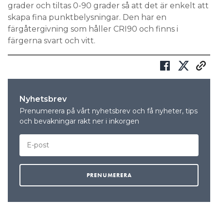
grader och tiltas 0-90 grader så att det är enkelt att
Search for:
skapa fina punktbelysningar. Den har en
färgåtergivning som håller CRI90 och finns i
färgerna svart och vitt.
SEARCH
Nyhetsbrev
Prenumerera på vårt nyhetsbrev och få nyheter, tips
och bevakningar rakt ner i inkorgen