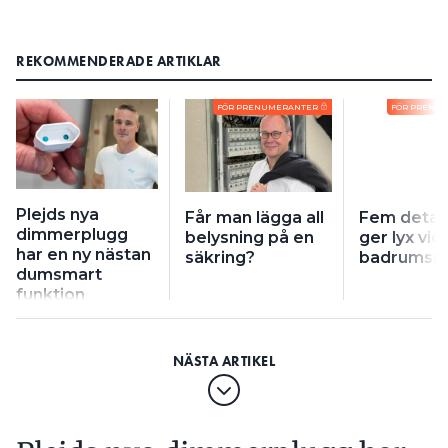
REKOMMENDERADE ARTIKLAR
FÖR PRENUMERANTER
FÖR PRENU
Plejds nya
Får man lägga all
Fem detal
dimmerplugg
belysning på en
ger lyx vid
har en ny nästan
säkring?
badrumsre
dumsmart
funktion