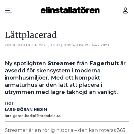
LÄTTPLACERAD
Lättplacerad
Prenumerera
PUBLICERAD
10 JUN 2021, 18:44
| UPPDATERAD
24 MAY 2021
Hantera prenumeration
Ny spotlighten
Streamer
från
Fagerhult
är
Lediga jobb
avsedd för skensystem i moderna
inomhusmiljöer. Med ett kompakt
Annonsera
armaturhus är den lätt att placera i
utrymmen med lägre takhöjd än vanligt.
Läs E-tidningen
TEXT
LARS-GÖRAN HEDIN
lars-goran.hedin@farandole.se
Om tidningen
Kontakt
Streamer är en rörlig historia – den kan roteras 365
Personuppgifter