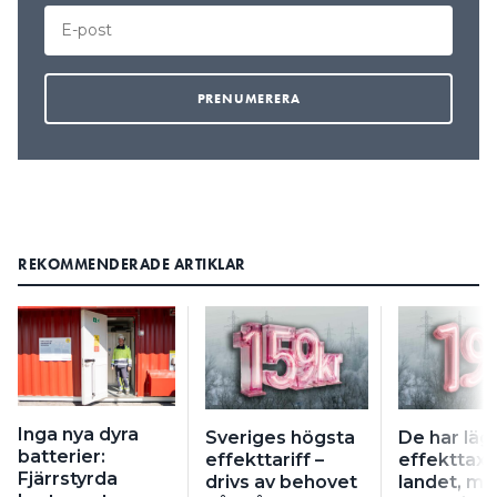
REKOMMENDERADE ARTIKLAR
Inga nya dyra
Sveriges högsta
De har läg
batterier:
effekttariff –
effekttaxa 
Fjärrstyrda
drivs av behovet
landet, me