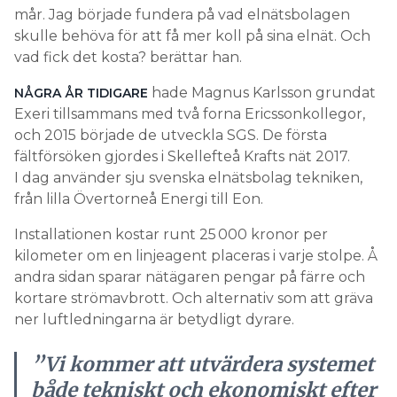
mår. Jag började fundera på vad elnätsbolagen
skulle behöva för att få mer koll på sina elnät. Och
vad fick det kosta? berättar han.
hade Magnus Karlsson grundat
NÅGRA ÅR TIDIGARE
Exeri tillsammans med två forna Ericssonkollegor,
och 2015 började de utveckla SGS. De första
fältförsöken gjordes i Skellefteå Krafts nät 2017.
I dag använder sju svenska elnätsbolag tekniken,
från lilla Övertorneå Energi till Eon.
Installationen kostar runt 25 000 kronor per
kilometer om en linjeagent placeras i varje stolpe. Å
andra sidan sparar nätägaren pengar på färre och
kortare strömavbrott. Och alternativ som att gräva
ner luftledningarna är betydligt dyrare.
”Vi kommer att utvärdera systemet
både tekniskt och ekonomiskt efter