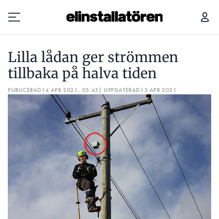
LILLA LÅDAN GER STRÖMMEN TILLBAKA PÅ HALVA TIDEN
Lilla lådan ger strömmen
Prenumerera
tillbaka på halva tiden
PUBLICERAD
Hantera prenumeration
14 APR 2021, 05:45
| UPPDATERAD
13 APR 2021
Lediga jobb
Annonsera
Läs E-tidningen
Om tidningen
Kontakt
Personuppgifter