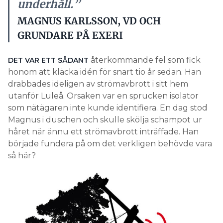
underhåll.”
MAGNUS KARLSSON, VD OCH
GRUNDARE PÅ EXERI
återkommande fel som fick
DET VAR ETT SÅDANT
honom att kläcka idén för snart tio år sedan. Han
drabbades ideligen av strömavbrott i sitt hem
utanför Luleå. Orsaken var en sprucken isolator
som nätägaren inte kunde identifiera. En dag stod
Magnus i duschen och skulle skölja schampot ur
håret när ännu ett strömavbrott inträffade. Han
började fundera på om det verkligen behövde vara
så här?