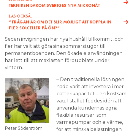
TEKNIKEN BAKOM SVERIGES NYA MIKRONÄT
LÄS OCKSÅ:
”FRÅGAN ÄR OM DET BLIR MÖJLIGT ATT KOPPLA IN
FLER SOLCELLER PÅ ÖN?”
Sedan invigningen har nya hushåll tillkommit, och
fler har valt att göra sina sommarstugor till
permanentboenden. Den ökade elanvändningen
har lett till att maxlasten fördubblats under
vintern.
– Den traditionella lösningen
hade varit att investera i mer
batterikapacitet – en kostsam
väg. I stället föddes idén att
använda kundernas egna
flexibla resurser, som
värmepumpar och elvärme,
Peter Söderström
för att minska belastningen