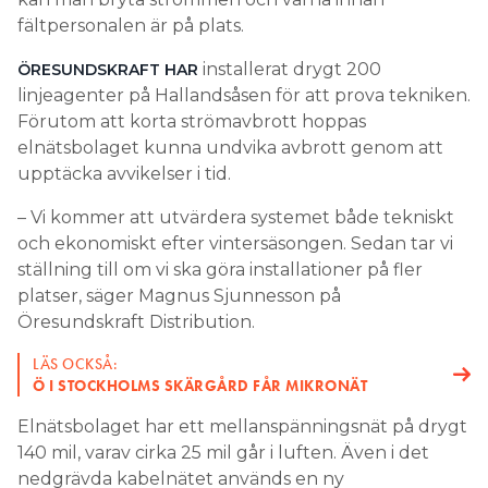
fältpersonalen är på plats.
installerat drygt 200
ÖRESUNDSKRAFT HAR
linjeagenter på Hallandsåsen för att prova tekniken.
Förutom att korta strömavbrott hoppas
elnätsbolaget kunna undvika avbrott genom att
upptäcka avvikelser i tid.
– Vi kommer att utvärdera systemet både tekniskt
och ekonomiskt efter vintersäsongen. Sedan tar vi
ställning till om vi ska göra installationer på fler
platser, säger Magnus Sjunnesson på
Öresundskraft Distribution.
LÄS OCKSÅ:
Ö I STOCKHOLMS SKÄRGÅRD FÅR MIKRONÄT
Elnätsbolaget har ett mellanspänningsnät på drygt
140 mil, varav cirka 25 mil går i luften. Även i det
nedgrävda kabelnätet används en ny