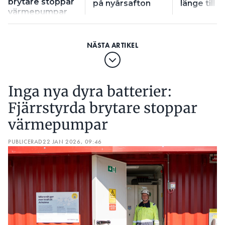
brytare stoppar
på nyårsafton
länge till
värmepumpar
Inga nya dyra batterier:
Fjärrstyrda brytare stoppar
värmepumpar
PUBLICERAD
22 JAN 2026, 09:46