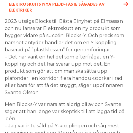
ELEKTROSKUTTS NYA PLEJD-FÄSTE SÅGADES AV
ELEKTRIKER
2023 utsågs Blocks till Bästa Elnyhet på Elmässan
och nu lanserar Elektroskutt en ny produkt som
bygger vidare på succén: Blocks-Y. Och precis som
namnet antyder handlar det om en Y-koppling
baserad på ”plastklossen” för genomföringar.
– Det har varit en hel del som efterfrågat en Y-
koppling och det här svarar upp mot det. En
produkt som gör att om man ska sätta upp
plafonder i en korridor, flera handdukstorkar i rad
eller bara för att få det snyggt, säger uppfinnaren
Svante Olsson.
Men Blocks-Y var nära att aldrig bli av och Svante
säger att han länge var skeptisk till att lägga tid på
idén.
– Jag var inte såld på Y-kopplingen och såg mest
utmaningar med den. Men så var jag på resa och