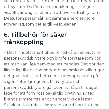
PowerTag, som det är till Resi9-serien.
6. Tillbehör för säker
frånkoppling
– Det finns ett smart tillbehör till våra minibrytare,
personskyddsbrytare och jordfelsbrytare som gör
att man kan låsa dem med ett hänglås. Det gör den
likvärdig till en arbetsbrytare på maskiner vilket gör
det godkänt att arbeta nedströms apparaten på,
säger Peter Ljungqvist. Minibrytare och
personskyddsbrytare går även att låsa i tillslaget
läge för att förhindra oavsiktlig brytning av tex
brandslarmscentraler och andra viktiga laster.
Självklart löser de ut som vanligt vid kortslutning,
överlast eller jordfel men man måste låsa upp låset
för att kunna återställa apparaten.
LÄS OCKSÅ: