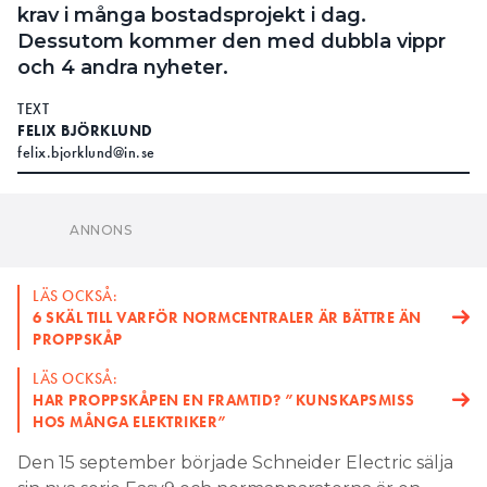
krav i många bostadsprojekt i dag.
Dessutom kommer den med dubbla vippr
och 4 andra nyheter.
TEXT
FELIX BJÖRKLUND
felix.bjorklund@in.se
LÄS OCKSÅ:
6 SKÄL TILL VARFÖR NORMCENTRALER ÄR BÄTTRE ÄN
PROPPSKÅP
LÄS OCKSÅ:
HAR PROPPSKÅPEN EN FRAMTID? ”KUNSKAPSMISS
HOS MÅNGA ELEKTRIKER”
Den 15 september började Schneider Electric sälja
sin nya serie Easy9 och normapparaterna är en
viktig framtidsprodukt som tillverkaren hoppas
mycket på. Men vad är det som är nytt med
brytarserien?