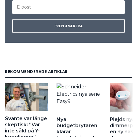
REKOMMENDERADE ARTIKLAR
Svante var länge
Nya
Plejds nya
skeptisk: ”Var
budgetbrytaren
dimmerplu
inte såld på Y-
klarar
en ny näst
kopplingen”