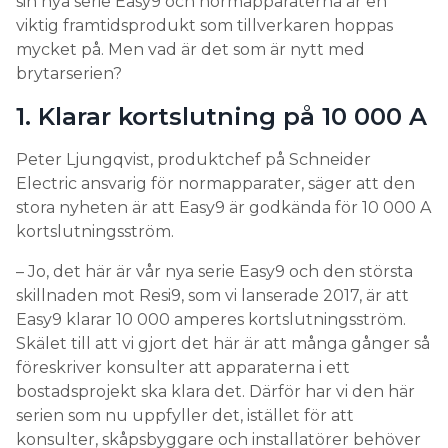
1. Klarar kortslutning på 10 000 A
Peter Ljungqvist, produktchef på Schneider
Electric ansvarig för normapparater, säger att den
stora nyheten är att Easy9 är godkända för 10 000 A
kortslutningsström.
– Jo, det här är vår nya serie Easy9 och den största
skillnaden mot Resi9, som vi lanserade 2017, är att
Easy9 klarar 10 000 amperes kortslutningsström.
Skälet till att vi gjort det här är att många gånger så
föreskriver konsulter att apparaterna i ett
bostadsprojekt ska klara det. Därför har vi den här
serien som nu uppfyller det, istället för att
konsulter, skåpsbyggare och installatörer behöver
fundera på om det eventuellt kunde räckt med
6000A brytförmåga så gör vi det enkelt för alla, välj
10 000A brytförmåga så är du safe.