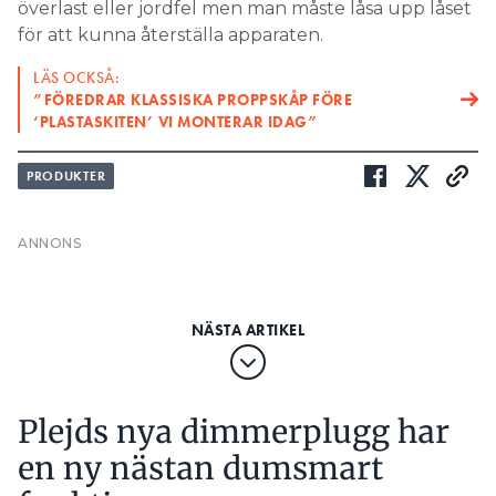
”FÖREDRAR KLASSISKA PROPPSKÅP FÖRE
‘PLASTASKITEN’ VI MONTERAR IDAG”
PRODUKTER
Plejds nya dimmerplugg har
en ny nästan dumsmart
funktion
PUBLICERAD
23 OCT 2025, 09:41
| UPPDATERAD
7 NOV 2025