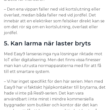
innebär att en elektriker som felsöker direkt kan se
om det rör sig om en kortslutning, överlast eller
jordfel.
5. Kan larma när laster bryts
Med Easy9 lanseras inga nya lösningar riktade mot
IoT eller digitalisering. Men det finns vissa finesser
man kan utrusta normapparaterna med för att få
till ett smartare system.
– Vi har inget specifikt för den här serien. Men med
Easy9 har vi faktiskt hjälpkontakter till brytarna, det
hade vi inte på Resi9-serien. Det kan vara
användbart i inte minst i mindre kommersiella
byggnader som butiker och kontor där det kan
vara bra att få ett larm om en viktig last bryts, såsom
ett kylrum. Då får man en indikering, antingen
visuellt, ljudsignal eller via ett överordnat system.
Dessutom passar såklart samma energisensorer,