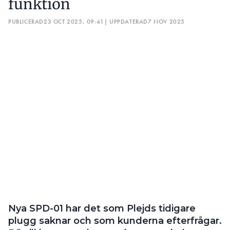
Nya SPD-01 har det som Plejds tidigare
plugg saknar och som kunderna efterfrågar.
Därtill kommer den med en ny enkel
funktion.
TEXT
HENRIK SANNESSON
henrik.sannesson@elinstallatoren.se