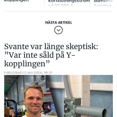
kortslutningsström
dumsmart
på 10 000 A
funktion
Svante var länge skeptisk:
”Var inte såld på Y-
kopplingen”
PUBLICERAD
15 JAN 2026, 09:21