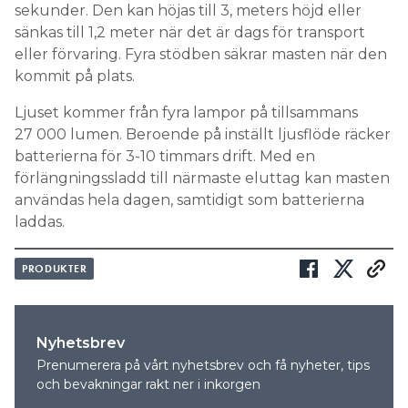
sekunder. Den kan höjas till 3, meters höjd eller
Search for:
sänkas till 1,2 meter när det är dags för transport
eller förvaring. Fyra stödben säkrar masten när den
kommit på plats.
SEARCH
Ljuset kommer från fyra lampor på tillsammans
27 000 lumen. Beroende på inställt ljusflöde räcker
batterierna för 3-10 timmars drift. Med en
förlängningssladd till närmaste eluttag kan masten
användas hela dagen, samtidigt som batterierna
laddas.
PRODUKTER
Nyhetsbrev
Prenumerera på vårt nyhetsbrev och få nyheter, tips
och bevakningar rakt ner i inkorgen