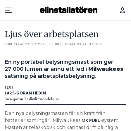
SVANTE VAR LÄNGE SKEPTISK: ”VAR INTE SÅLD PÅ Y-KOPPLINGEN”
Ljus över arbetsplatsen
Prenumerera
PUBLICERAD
23 DEC 2021, 07:00
| UPPDATERAD
4 DEC 2021
Hantera prenumeration
En ny portabel belysningsmast som ger
Lediga jobb
27 000 lumen är ännu ett led i
Milwaukees
satsning på arbetsplatsbelysning.
Annonsera
TEXT
LARS-GÖRAN HEDIN
Läs E-tidningen
lars-goran.hedin@farandole.se
Den nya belysningsmasten får sin kraft från
Om tidningen
batterier som ingår i Milwaukees
-system.
MX
FUEL
Kontakt
Masten är teleskopisk och kan tas i drift på några
Personuppgifter