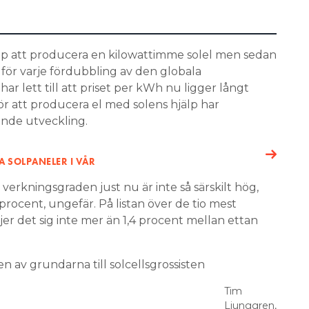
pp att producera en kilowattimme solel men sedan
för varje fördubbling av den globala
r lett till att priset per kWh nu ligger långt
r att producera el med solens hjälp har
nde utveckling.
A SOLPANELER I VÅR
verkningsgraden just nu är inte så särskilt hög,
procent, ungefär. På listan över de tio mest
iljer det sig inte mer än 1,4 procent mellan ettan
n av grundarna till solcellsgrossisten
Tim
Ljunggren,