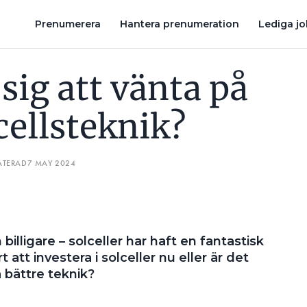
GROSSISTEN: SOLCELLER BLIR LÖNSAMMA PÅ 7,5 ÅR
BATTER
Prenumerera
Hantera prenumeration
Lediga j
sig att vänta på
cellsteknik?
ATERAD
7 MAY 2024
illigare – solceller har haft en fantastisk
 att investera i solceller nu eller är det
 bättre teknik?