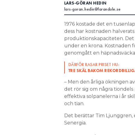
LARS-GÖRAN HEDIN
Search for:
lars-goran.hedin@farandole.se
1976 kostade det en tusenla
dess har kostnaden halverats 
SEARCH
produktionskapaciteten. Det ha
under en krona. Kostnaden fö
genomgått en häpnadsväcka
DÄRFÖR RASAR PRISET NU:
TRE SKÄL BAKOM REKORDBILLIG
– Men den årliga ökningen av 
det rör sig om några tiondels 
effektiva solpanelerna i år sk
och tian.
Det berättar Tim Ljunggren, e
Senergia.