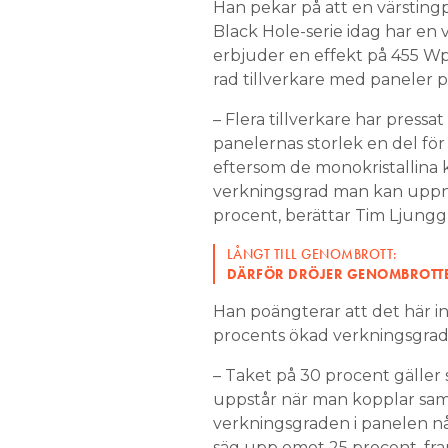
Han pekar på att en värstingp
Black Hole-serie idag har en
erbjuder en effekt på 455 Wp
rad tillverkare med paneler 
– Flera tillverkare har press
panelernas storlek en del för a
eftersom de monokristallina k
verkningsgrad man kan uppnå
procent, berättar Tim Ljungg
LÅNGT TILL GENOMBROTT:
DÄRFÖR DRÖJER GENOMBROTTET
Han poängterar att det här in
procents ökad verkningsgrad 
– Taket på 30 procent gäller 
uppstår när man kopplar samm
verkningsgraden i panelen n
säg upp emot 25 procent, fr