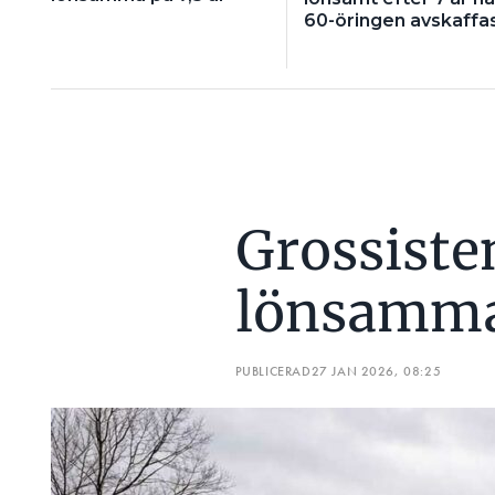
60-öringen avskaffa
Grossisten
lönsamma
PUBLICERAD
27 JAN 2026, 08:25