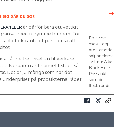
R SIG DÄR DU BOR
är därför bara ett vettigt
OLPANELER
begränsat med utrymme för dem. För
En av de
i stället öka antalet paneler så att
mest topp-
citet.
presterande
solpanelerna
a, låt hellre priset än tillverkaren
just nu: Aiko
t tillverkaren är finansiellt stabil så
Black Hole.
yras. Det är ju många som har det
Prissänkt
 underpriser på produkterna, råder
som de
flesta andra.