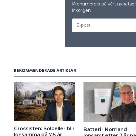
Prenumerera på vårt nyhetsbre
inkorgen
REKOMMENDERADE ARTIKLAR
Grossisten: Solceller blir
Batteri i Norrland
lönsamma på 7,5 år
lönsamt efter 7 år nä