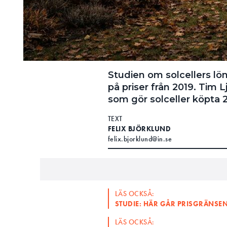
Studien om solcellers l
på priser från 2019. Tim 
som gör solceller köpta 
TEXT
FELIX BJÖRKLUND
felix.bjorklund@in.se
LÄS OCKSÅ:
STUDIE: HÄR GÅR PRISGRÄNSE
LÄS OCKSÅ: