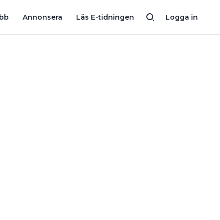
I I NORRLAND LÖNSAMT EFTER 7 ÅR NÄR 60-ÖRINGEN AVSKAFFAS
obb
Annonsera
Läs E-tidningen
Logga in