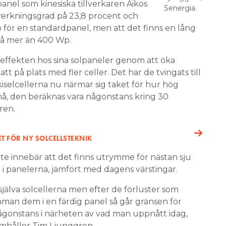
anel som kinesiska tillverkaren Aikos
Senergia.
 verkningsgrad på 23,8 procent och
 för en standardpanel, men att det finns en lång
på mer än 400 Wp.
at effekten hos sina solpaneler genom att öka
tt på plats med fler celler. Det har de tvingats till
iselcellerna nu närmar sig taket för hur hög
, den beräknas vara någonstans kring 30
ren.
 FÖR NY SOLCELLSTEKNIK
te innebär att det finns utrymme för nästan sju
i panelerna, jämfört med dagens värstingar.
själva solcellerna men efter de förluster som
an dem i en färdig panel så går gränsen för
ågonstans i närheten av vad man uppnått idag,
amhåller Tim Ljunggren.