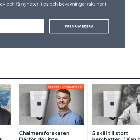
v och få nyheter, tips och bevakningar rakt ner i
FÖR PRENUMERANTER
Chalmersforskaren:
5 skäl till stort
r
Därför dör inte
hembatteri: ”Kan hå