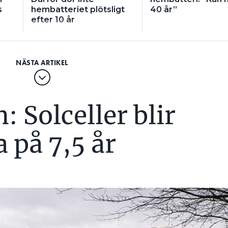
s
hembatteriet plötsligt
40 år”
efter 10 år
: Solceller blir
 på 7,5 år