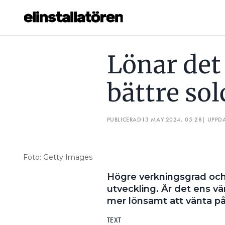
LÖNAR DET SIG ATT VÄNTA PÅ BÄTTRE SOLCELLSTEKNIK?
Lönar det 
Prenumerera
bättre sol
Hantera prenumeration
Lediga jobb
PUBLICERAD
13 MAY 2024, 05:28
| UPPD
Annonsera
Foto: Getty Images
Läs E-tidningen
Högre verkningsgrad och b
utveckling. Är det ens värt
Om tidningen
mer lönsamt att vänta på
Kontakt
Personuppgifter
TEXT