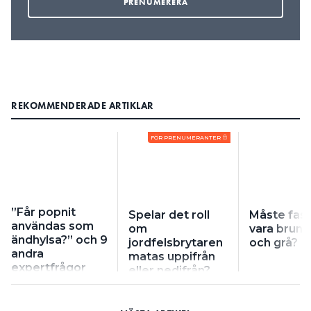
REKOMMENDERADE ARTIKLAR
FÖR PRENUMERANTER
”Får popnit
Spelar det roll
Måste fas
användas som
om
vara brun, 
ändhylsa?” och 9
jordfelsbrytaren
och grå?
andra
matas uppifrån
expertfrågor
eller nedifrån?
från 2024