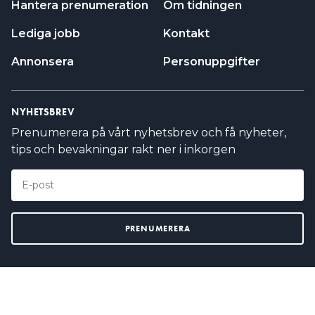
fungerar oavsett. Enkelriktade jordfelsbrytare
Hantera prenumeration
Om tidningen
klarar dock bara en strömriktning. För dessa
Lediga jobb
Kontakt
jordfelsbrytare måste matande ledare inkopplas
enligt den anvisning som tillverkaren angett. Man
Annonsera
Personuppgifter
ska även beakta att jordfelsbrytaren alltid ska
funktionsprovas efter installation.
NYHETSBREV
Prenumerera på vårt nyhetsbrev och få nyheter,
tips och bevakningar rakt ner i inkorgen