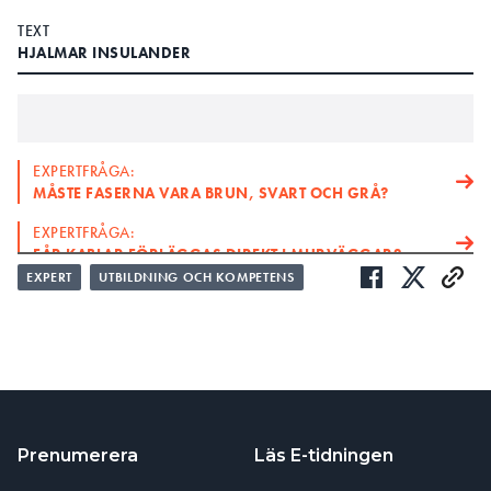
TEXT
HJALMAR INSULANDER
EXPERTFRÅGA:
MÅSTE FASERNA VARA BRUN, SVART OCH GRÅ?
EXPERTFRÅGA:
FÅR KABLAR FÖRLÄGGAS DIREKT I MURVÄGGAR?
EXPERT
UTBILDNING OCH KOMPETENS
Spelar det någon roll om jordfelsbrytaren
FRÅGA:
matas från undersidan eller ovansidan?
Huruvida inkoppling av matande ledare ska
SVAR:
ske ovanifrån eller underifrån beror på hur
jordfelsbrytaren är uppbyggd. För dubbelriktade
jordfelsbrytare spelar det ingen roll om matande
Prenumerera
Läs E-tidningen
ledare kopplas in ovanifrån eller underifrån. Den