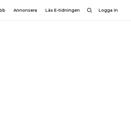
ANGETT FABRIKAT?
VAD BÖR JAG TÄNKA PÅ INFÖR EN SAMVE
obb
Annonsera
Läs E-tidningen
Logga in