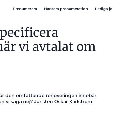
 PRIS?
VAD SKA JAG KALKYLERA MED NÄR BESTÄLLAREN INTE 
Prenumerera
Hantera prenumeration
Lediga j
pecificera
när vi avtalat om
 för den omfattande renoveringen innebär
n vi säga nej? Juristen Oskar Karlström