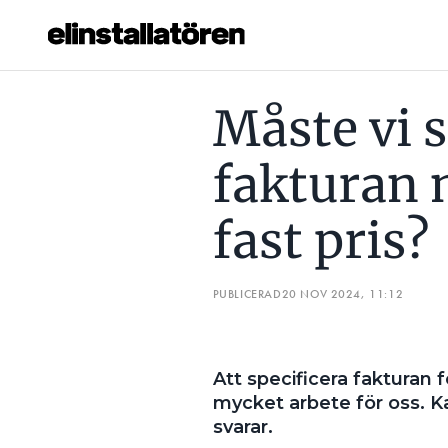
MÅSTE VI SPECIFICERA FAKTURAN NÄR VI AVTALAT OM FAST
Måste vi s
Prenumerera
fakturan 
Hantera prenumeration
fast pris?
Lediga jobb
Annonsera
PUBLICERAD
20 NOV 2024, 11:12
Läs E-tidningen
Att specificera fakturan
Om tidningen
mycket arbete för oss. Ka
Kontakt
svarar.
Personuppgifter