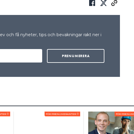
en som kunden beställt, och som ni har utfört
an kunden begära mer. I de fallen kan kunden
tion visar dels arbetets art och omfattning, dels
ggsarbetena.
v och få nyheter, tips och bevakningar rakt ner i
st behöver betala vad som är skäligt när inget
kturan specificeras med hur priset har beräknats om
att kunden ska ha möjlighet att göra en
ran. Detta gäller även om hela jobbet utförts
m.
NTER
FÖR PRENUMERANTER
FÖR PRENUM