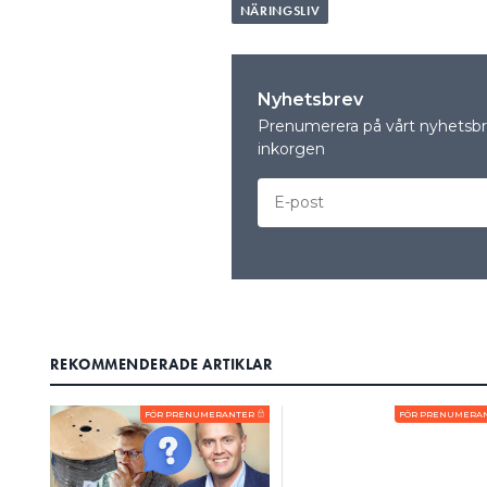
NÄRINGSLIV
även innehåller tilläggsarbet
löpande utan avtalat pris, k
begära att fakturans specifika
hur priset beräknats för tillä
Nyhetsbrev
Prenumerera på vårt nyhetsbre
inkorgen
enda
EFTERSOM PRIVATKUNDER
fast pris finns avtalat ska fa
kunden begär det. Detta för 
skälighetsbedömning av faktu
utan att något pris avtalats o
REKOMMENDERADE ARTIKLAR
FÖR PRENUMERANTER
FÖR PRENUMERA