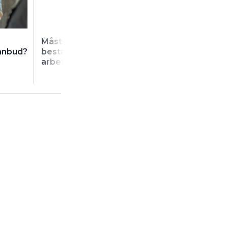
Måste jag betala
Räknas mejl so
 anbud?
beställarens ÄTA-
“skriftligt”?
arbeten?