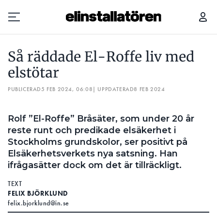
SÅ RÄDDADE EL-ROFFE LIV MED ELSTÖTAR
Så räddade El-Roffe liv med
Prenumerera
elstötar
PUBLICERAD
Hantera prenumeration
5 FEB 2024, 06:08
| UPPDATERAD
8 FEB 2024
Lediga jobb
Rolf ”El-Roffe” Bråsäter, som under 20 år
reste runt och predikade elsäkerhet i
Annonsera
Stockholms grundskolor, ser positivt på
Elsäkerhetsverkets nya satsning. Han
Läs E-tidningen
ifrågasätter dock om det är tillräckligt.
TEXT
Om tidningen
FELIX BJÖRKLUND
Kontakt
felix.bjorklund@in.se
Personuppgifter