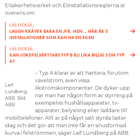
Elsäkerhetsverket och Elinstallationsreglerna är
överens om.
LÄS OCKSÅ:
LAGEN KRÄVER BARA EN JFB, MEN… HÄR ÄR 5
INSTALLATIONER SOM KAN HA EN EGEN
LÄS OCKSÅ:
KAN JORDFELSBRYTARE TYP B BLI LIKA BILLIG SOM TYP
A?
– Typ A klarar av att hantera, förutom
växelström, även vissa
Leif
likströmskomponenter. De dyker upp
Lundberg,
när man har någon form av styrning på
ABB. Bild:
exempelvis hushållsapparater, tv-
ABB
apparater, belysning eller laddare till
mobiltelefoner. Allt är på något sätt styrda laster
idag och det gör att man inte får en sinusformad
kurva i felströmmen, säger Leif Lundberg på ABB.