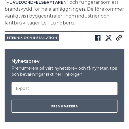
”
” och fungerar som ett
HUVUDJORDFELSBRYTAREN
brandskydd för hela anläggningen. De förekommer
vanligtvis i byggcentraler, inom industrier och
lantbruk, säger Leif Lundberg.
ELTEKNIK OCH INSTALLATION
Nyhetsbrev
Prenumerera på vårt nyhetsbrev och få nyheter, tips
och bevakningar rakt ner i inkorgen