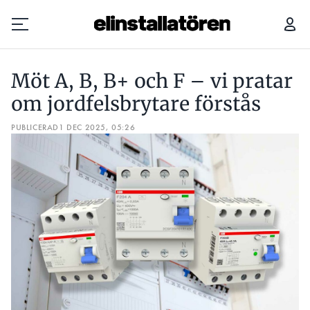
MÖT A, B, B+ OCH F – VI PRATAR OM JORDFELSBRYTARE FÖRSTÅS
Möt A, B, B+ och F – vi pratar
Prenumerera
om jordfelsbrytare förstås
PUBLICERAD
Hantera prenumeration
1 DEC 2025, 05:26
Lediga jobb
Annonsera
Läs E-tidningen
Om tidningen
Kontakt
Personuppgifter