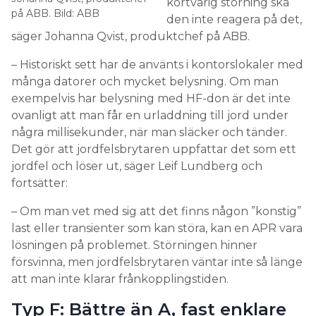
kortvarig störning ska
på ABB. Bild: ABB
den inte reagera på det,
säger Johanna Qvist, produktchef på ABB.
– Historiskt sett har de använts i kontorslokaler med
många datorer och mycket belysning. Om man
exempelvis har belysning med HF-don är det inte
ovanligt att man får en urladdning till jord under
några millisekunder, när man släcker och tänder.
Det gör att jordfelsbrytaren uppfattar det som ett
jordfel och löser ut, säger Leif Lundberg och
fortsätter:
– Om man vet med sig att det finns någon ”konstig”
last eller transienter som kan störa, kan en APR vara
lösningen på problemet. Störningen hinner
försvinna, men jordfelsbrytaren väntar inte så länge
att man inte klarar frånkopplingstiden.
Typ F: Bättre än A, fast enklare