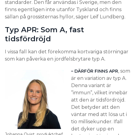
standarder. Den får användas i Sverige, men den
finns egentligen inte utanför Tyskland och finns
sällan på grossisternas hyllor, säger Leif Lundberg.
Typ APR: Som A, fast
tidsfördröjd
I vissa fall kan det förekomma kortvariga störningar
som kan påverka en jordfelsbrytare typ A.
, som
– DÄRFÖR FINNS APR
är en variation av typ A.
Denna variant är
”immun”, vilket innebär
att den är tidsfördröjd.
Det betyder att den
väntar med att lösa ut i
tio millisekunder. Ifall
det dyker upp en
Johanna Qvist, produktchef