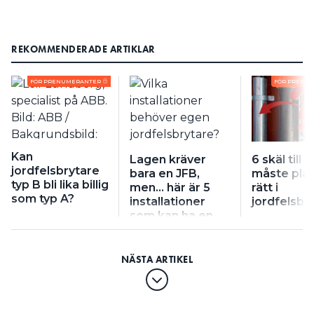
REKOMMENDERADE ARTIKLAR
FÖR PRENUMERANTER
FÖR PRENU
Kan
Lagen kräver
6 skäl till a
jordfelsbrytare
bara en JFB,
måste pla
typ B bli lika billig
men… här är 5
rätt i
som typ A?
installationer
jordfelsbr
som kan ha en
egen