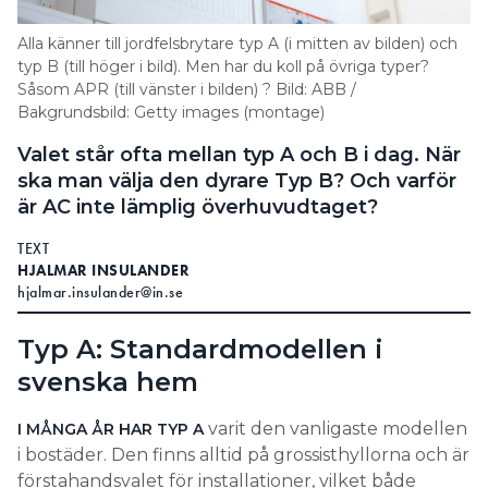
Search for:
Alla känner till jordfelsbrytare typ A (i mitten av bilden) och
typ B (till höger i bild). Men har du koll på övriga typer?
Såsom APR (till vänster i bilden) ? Bild: ABB /
Bakgrundsbild: Getty images (montage)
SEARCH
Valet står ofta mellan typ A och B i dag. När
ska man välja den dyrare Typ B? Och varför
är AC inte lämplig överhuvudtaget?
TEXT
HJALMAR INSULANDER
hjalmar.insulander@in.se
Typ A: Standardmodellen i
svenska hem
varit den vanligaste modellen
I MÅNGA ÅR HAR TYP A
i bostäder. Den finns alltid på grossisthyllorna och är
förstahandsvalet för installationer, vilket både