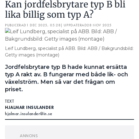
Kan jordfelsbrytare typ B bli
lika billig som typ A?
PUBLICERAD
1 DEC 2025, 05:28
| UPPDATERAD
28 NOV 2025
Leif Lundberg, specialist på ABB. Bild: ABB / Bakgrundsbild:
Getty images (montage)
Jordfelsbrytare typ B hade kunnat ersätta
typ A rakt av. B fungerar med både lik- och
växelström. Men så var det frågan om
priset.
TEXT
HJALMAR INSULANDER
hjalmar.insulander@in.se
ALLA TYPER AV JORDFELSBRYTARE:
MÖT A, B, B+ OCH F – VI PRATAR OM JORDFELSBRYTARE