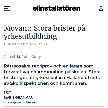
MOVANT: STORA BRISTER PÅ YRKESUTBILDNING
Movant: Stora brister på
Prenumerera
yrkesutbildning
PUBLICERAD
Hantera prenumeration
5 DEC 2024, 10:49
Lediga jobb
Genrebild. Foto: Getty
Rättsosäkra teoriprov och en lärare som
Annonsera
förvarat vapenammunition på skolan. Stora
brister gör att yrkesskolan i Halland utreds
Läs E-tidningen
av Skolinspektionen och kommunen.
TEXT
Om tidningen
MARIE GRANMAR
Kontakt
marie.granmar@in.se
Personuppgifter