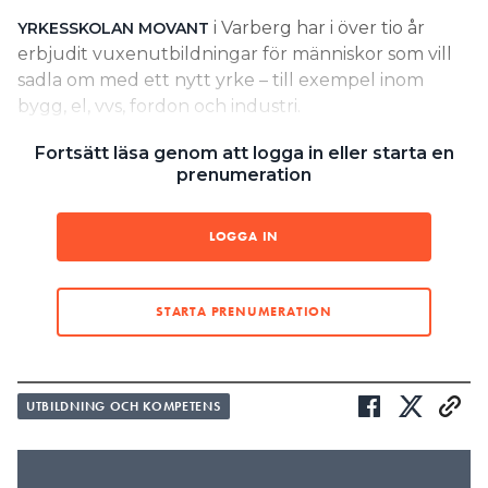
i Varberg har i över tio år
YRKESSKOLAN MOVANT
Search for:
erbjudit vuxenutbildningar för människor som vill
sadla om med ett nytt yrke – till exempel inom
bygg, el, vvs, fordon och industri.
SEARCH
Fortsätt läsa genom att logga in eller starta en
”…har fått signaler om liknande
prenumeration
brister även i andra Movant-
skolor.”
LOGGA IN
UTREDARE, SKOLINSPEKTIONEN
LÄS OCKSÅ:
STARTA PRENUMERATION
”FÖRHOPPNINGEN OM LÄRLINGSPLATS GICK SNABBT
ÖVER I FRUSTRATION”
LÄS OCKSÅ:
UTBILDNING OCH KOMPETENS
WILLY HALVERADE LÖNEN – MEN HAR KUL PÅ JOBBET
Nu har skolan hamnat i blåsväder efter massiv kritik
från elever och företag. ”Det är under all kritik. Jag