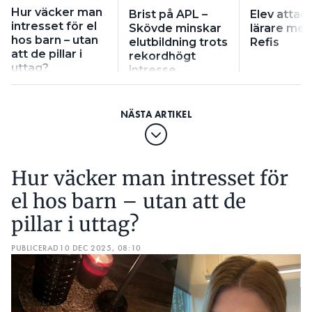
Hur väcker man
liknande brister även i andra Movant-skolor.
Brist på APL –
Elev attac
intresset för el
Skövde minskar
lärare med
hos barn – utan
LÄS OCKSÅ:
elutbildning trots
Refis
att de pillar i
ALLA KLARAR INTE CERTIFIKAT TILL ELEKTRIKER DIREKT
rekordhögt
uttag?
EFTER GYMNASIET
intresse
Varbergs kommun gör nu en egen granskning av
Movant, som beräknas vara klar i mitten av januari.
I samband med genomlysningen av skolan i
Varberg påträffades också vapenammunition som
Hur väcker man intresset för
tillhört en tidigare lärare. En polisanmälan
upprättades, men utredningen lades ner eftersom
el hos barn – utan att de
läraren hade vapenlicens. Polisen framhåller att
pillar i uttag?
förvaringen ändå var olämplig, och kan få
konsekvenser för mannens vapenlicens om polisens
PUBLICERAD
10 DEC 2025, 08:10
rättsavdelning väljer att starta ett ärende.