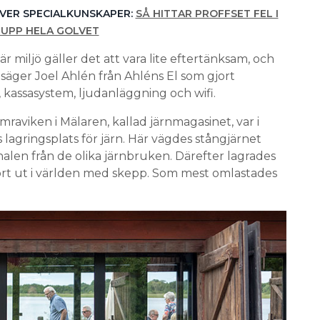
VER SPECIALKUNSKAPER:
SÅ HITTAR PROFFSET FEL I
 UPP HELA GOLVET
r miljö gäller det att vara lite eftertänksam, och
 säger Joel Ahlén från Ahléns El som gjort
, kassasystem, ljudanläggning och wifi.
aviken i Mälaren, kallad järnmagasinet, var i
lagringsplats för järn. Här vägdes stångjärnet
len från de olika järnbruken. Därefter lagrades
port ut i världen med skepp. Som mest omlastades