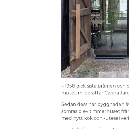
– 1958 gick sista pråmen och d
museum, berättar Carina Janz
Sedan dess har byggnaden äve
somras blev timmerhuset från
med nytt kök och -uteserveri