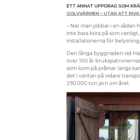
ETT ANNAT UPPDRAG SOM KRÄ
GOLVVÄRMEN – UTAN ATT RIVA
– När man jobbar i en sådan hä
inte bara köra på som vanligt,
installationerna för belysning
Den långa byggnaden vid Hamr
över 100 år brukspatronernas 
som kom på pråmar längs kana
det i väntan på vidare trans
290 000 ton järn om året.