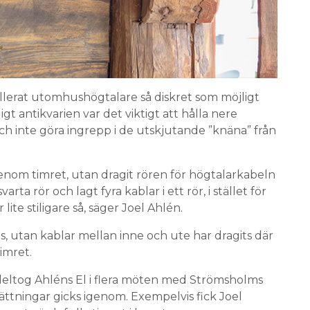
allerat utomhushögtalare så diskret som möjligt
igt antikvarien var det viktigt att hålla nere
ch inte göra ingrepp i de utskjutande ”knäna” från
igenom timret, utan dragit rören för högtalarkabeln
rta rör och lagt fyra kablar i ett rör, i stället för
 lite stiligare så, säger Joel Ahlén.
, utan kablar mellan inne och ute har dragits där
timret.
deltog Ahléns El i flera möten med Strömsholms
ttningar gicks igenom. Exempelvis fick Joel