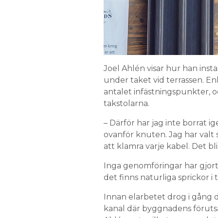
Joel Ahlén visar hur han inst
under taket vid terrassen. Enl
antalet infästningspunkter, o
takstolarna.
– Därför har jag inte borrat 
ovanför knuten. Jag har valt sva
att klamra varje kabel. Det blir
Inga genomföringar har gjorts
det finns naturliga sprickor i 
Innan elarbetet drog i gång 
kanal där byggnadens förutsä