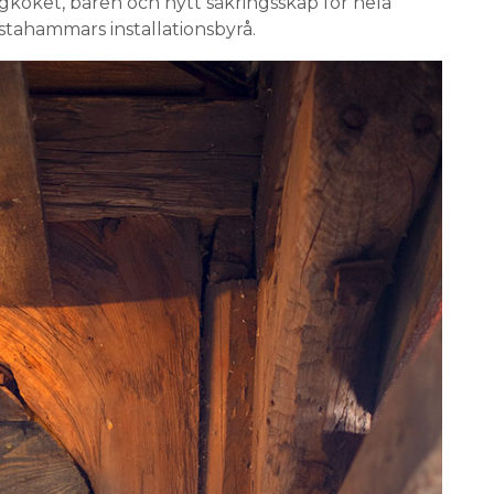
ngköket, baren och nytt säkringsskåp för hela
stahammars installationsbyrå.