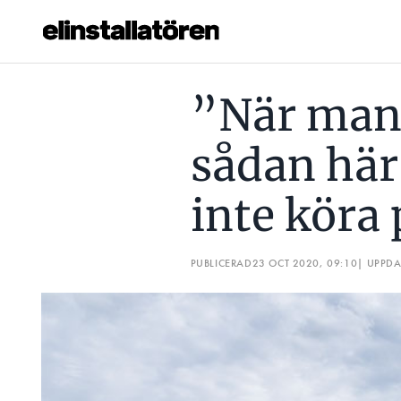
”NÄR MAN JOBBAR I EN SÅDAN HÄR MILJÖ KAN MAN INT
”När man 
Prenumerera
sådan här
Hantera prenumeration
inte köra
Lediga jobb
Annonsera
PUBLICERAD
23 OCT 2020, 09:10
| UPPD
Läs E-tidningen
Om tidningen
Kontakt
Personuppgifter