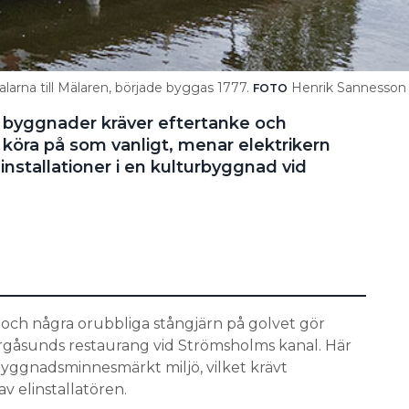
larna till Mälaren, började byggas 1777.
Henrik Sannesson
FOTO
 byggnader kräver eftertanke och
 köra på som vanligt, menar elektrikern
installationer i en ­kulturbyggnad vid
och några orubbliga stångjärn på golvet gör
orgåsunds restaurang vid Strömsholms kanal. Här
yggnadsminnesmärkt miljö, vilket krävt
v elinstallatören.