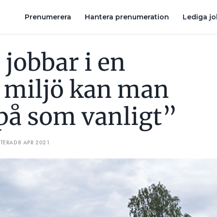
E KÖRA PÅ SOM VANLIGT”
TILLVÄXT TROTS PRESSADE MARGINA
Prenumerera
Hantera prenumeration
Lediga j
jobbar i en
 miljö kan man
 på som vanligt”
ATERAD
8 APR 2021