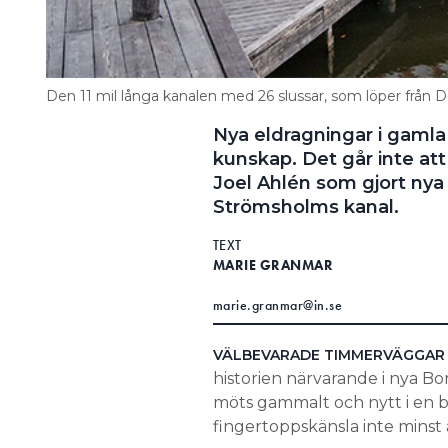
Den 11 mil långa kanalen med 26 slussar, som löper från Da
Nya eldragningar i gamla
kunskap. Det går inte att
Joel Ahlén som gjort nya 
Strömsholms kanal.
TEXT
MARIE GRANMAR
marie.granmar@in.se
VÄLBEVARADE TIMMERVÄGGAR
historien närvarande i nya B
möts gammalt och nytt i en b
fingertoppskänsla inte minst a