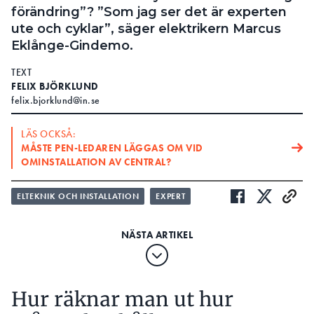
förändring”? ”Som jag ser det är experten
ute och cyklar”, säger elektrikern Marcus
Eklånge-Gindemo.
TEXT
FELIX BJÖRKLUND
felix.bjorklund@in.se
LÄS OCKSÅ:
MÅSTE PEN-LEDAREN LÄGGAS OM VID
OMINSTALLATION AV CENTRAL?
LÄS OCKSÅ:
ELTEKNIK OCH INSTALLATION
EXPERT
FÅR MAN KOPPLA LADDBOX TILL TN-C?
elsäkerhetsexpert Frank
I BÖRJAN AV OKTOBER GAV
Johansson ett vägledande svar
på en elektrikers
fråga. Detta rörde huruvida en EKKJ 3-ledare + PEN
med 2,5 kvmm behövde läggas om. Elektrikern
Hur räknar man ut hur
hade satt en ny elcentral med jordfelsbrytare i ett
garage, detta på ovan nämnda matning som