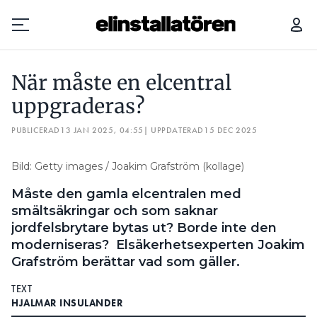
NÄR MÅSTE EN ELCENTRAL UPPGRADERAS?
När måste en elcentral
Prenumerera
uppgraderas?
PUBLICERAD
Hantera prenumeration
13 JAN 2025, 04:55
| UPPDATERAD
15 DEC 2025
Lediga jobb
Bild: Getty images / Joakim Grafström (kollage)
Måste den gamla elcentralen med
Annonsera
smältsäkringar och som saknar
jordfelsbrytare bytas ut? Borde inte den
Läs E-tidningen
moderniseras? Elsäkerhetsexperten Joakim
Grafström berättar vad som gäller.
Om tidningen
TEXT
Kontakt
HJALMAR INSULANDER
Personuppgifter