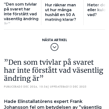
”Den som tvivlar
Hur räknar man
Heter det
på svaret har
ut hur många
eller kulo e
inte förstått vad
hushåll en 50 A
vad?
väsentlig ändring
matning klarar?
är”
”Den som tvivlar på svaret
har inte förstått vad väsentlig
ändring är”
PUBLICERAD
5 DEC 2024, 10:56
| UPPDATERAD
15 DEC 2025
Hade Elinstallatörens expert Frank
Johansson fel om betydelsen av ”väsentlig