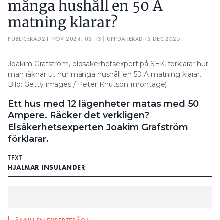
många hushåll en 50 A
tidigare bara hanterade en kopplingsdosa och lite
matning klarar?
belysning.
PUBLICERAD
21 NOV 2024, 05:13
| UPPDATERAD
15 DEC 2025
I korthet var svaret nej. Att sätta en central på
matningen var inte att se som något som hade
Joakim Grafström, eldsäkerhetsexpert på SEK, förklarar hur
väsentlig betydelse för säkerheten. (
Läs hela
man räknar ut hur många hushåll en 50 A matning klarar.
resonemanget här
)
Bild: Getty images / Peter Knutson (montage)
Marcus Eklånge-
SVARET FICK DOCK ELEKTRIKER
Ett hus med 12 lägenheter matas med 50
Gindemo att gå i taket.
Ampere. Räcker det verkligen?
– Det här skrämde fart i huvudet på mig och som
Elsäkerhetsexperten Joakim Grafström
jag ser det är experten ute och cyklar. Det måste
förklarar.
vara en väsentlig förändring om man byter från en
gruppledare till en huvudledare. Annars kan du i
TEXT
stort sett ta vilken gruppledare som helst och göra
HJALMAR INSULANDER
om till huvudcentral, säger han till Elinstallatören.
Marcus Eklånge-Gindemo säger att han hört sig för
hos andra experter men inte fått något rakt svar.