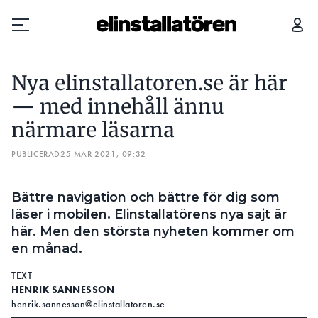
NYA ELINSTALLATOREN.SE ÄR HÄR — MED INNEHÅLL ÄNNU NÄRMARE LÄSARNA
Nya elinstallatoren.se är här
Prenumerera
— med innehåll ännu
närmare läsarna
Hantera prenumeration
PUBLICERAD
25 MAR 2021, 09:32
Lediga jobb
Bättre navigation och bättre för dig som
Annonsera
läser i mobilen. Elinstallatörens nya sajt är
här. Men den största nyheten kommer om
Läs E-tidningen
en månad.
TEXT
Om tidningen
HENRIK SANNESSON
Kontakt
henrik.sannesson@elinstallatoren.se
Personuppgifter