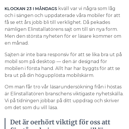
Search for:
kväll var vi några som låg
KLOCKAN 23 I MÅNDAGS
och i sängen och uppdaterade våra mobiler för att
få se ett års jobb bli till verklighet. Då pekades
nämligen Elinstallatörens sajt om till sin nya form.
SEARCH
Men den största nyheten för er läsare kommer om
en månad.
Sajten är inte bara responsiv för att se lika bra ut på
mobil som på desktop — den är designad för
mobilen i första hand. Allt har har byggts för att se
bra ut på din högupplösta mobilskärm.
Om man får tro vår läsarundersökning från i höstas
är Elinstallatören branschens viktigaste nyhetskälla.
Vi på tidningen jobbar på ditt uppdrag och skriver
om det som du vill läsa.
Det är oerhört viktigt för oss att