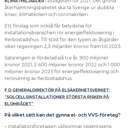
i budgeten för 2021. Det gröna
KLIMATMILJARDER
återhämtningspaketet ska ta Sverige ur dubbla
kriser, klimatkrisen och coronakrisen.
Ett förslag som också får betydelse för
installationsbranschen rör energieffektivisering i
flerbostadshus. Till stöd för den typen av åtgärder
viker regeringen 2,3 miljarder kronor fram till 2023.
Satsningen är fördelad på tre år, 900 miljoner
kronor 2021, 2 400 miljoner kronor 2022 och 1 000
miljoner kronor 2023 för energieffektivisering och
renovering av flerbostadshus.
F D GENERALDIREKTÖR PÅ ELSÄKERHETSVERKET:
“SOLCELLSINSTALLATIONER STÖRSTA RISKEN PÅ
ELOMRÅDET”
På vilket sätt kan det gynna el- och VVS-företag?
– Installatörsföretagen välkomnar regeringens