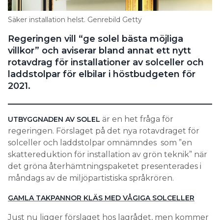
Search for:
Säker installation helst. Genrebild Getty
Regeringen vill “ge solel bästa möjliga
villkor” och aviserar bland annat ett nytt
SEARCH
rotavdrag för installationer av solceller och
laddstolpar för elbilar i höstbudgeten för
2021.
är en het fråga för
UTBYGGNADEN AV SOLEL
regeringen. Förslaget på det nya rotavdraget för
solceller och laddstolpar omnämndes som ”en
skattereduktion för installation av grön teknik” när
det gröna återhämtningspaketet presenterades i
måndags av de miljöpartistiska språkrören.
GAMLA TAKPANNOR KLÄS MED VÅGIGA SOLCELLER
Just nu ligger förslaget hos lagrådet, men kommer