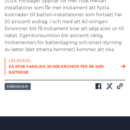
2024. Förslaget öppnar för mer fusk mellan
installatörer som får mer incitament att flytta
kostnader till batteri-installationer som fortsatt har
50 procent avdrag. I och med att 60-öringen
försvinner blir få incitament kvar att sälja solel ut till
nätet. Egenkonsumtion blir extremt viktig.
Incitamenten för batterilagring och smart styrning
av laster (det smarta hemmet) kommer att öka.
LÄS OCKSÅ:
SÅ SPAR FAMILJEN 30 000 KRONOR PER ÅR MED
BATTERIER
NÄRINGSLIV