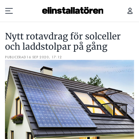
NYTT ROTAVDRAG FÖR SOLCELLER OCH LADDSTOLPAR PÅ GÅNG
Nytt rotavdrag för solceller
Prenumerera
och laddstolpar på gång
PUBLICERAD
Hantera prenumeration
16 SEP 2020, 17:12
Lediga jobb
Annonsera
Läs E-tidningen
Om tidningen
Kontakt
Personuppgifter