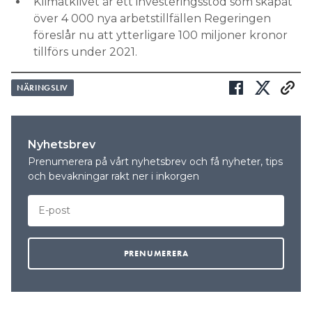
Klimatklivet är ett investeringsstöd som skapat
över 4 000 nya arbetstillfällen Regeringen
föreslår nu att ytterligare 100 miljoner kronor
tillförs under 2021.
NÄRINGSLIV
Nyhetsbrev
Prenumerera på vårt nyhetsbrev och få nyheter, tips
och bevakningar rakt ner i inkorgen