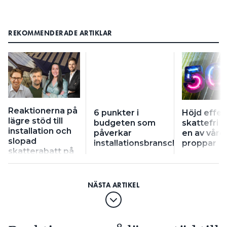
REKOMMENDERADE ARTIKLAR
Reaktionerna på
6 punkter i
Höjd effek
lägre stöd till
budgeten som
skattefri s
installation och
påverkar
en av våre
slopad
installationsbranschen
proppar
skatterabatt på
solel